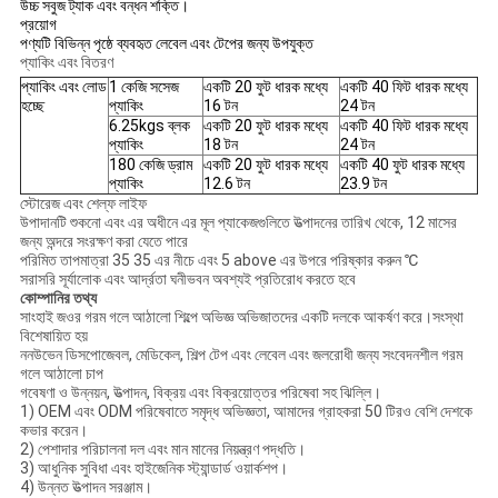
উচ্চ সবুজ ট্যাক এবং বন্ধন শক্তি।
প্রয়োগ
পণ্যটি বিভিন্ন পৃষ্ঠে ব্যবহৃত লেবেল এবং টেপের জন্য উপযুক্ত
প্যাকিং এবং বিতরণ
প্যাকিং এবং লোড
1 কেজি সসেজ
একটি 20 ফুট ধারক মধ্যে
একটি 40 ফিট ধারক মধ্যে
হচ্ছে
প্যাকিং
16 টন
24 টন
6.25kgs ব্লক
একটি 20 ফুট ধারক মধ্যে
একটি 40 ফিট ধারক মধ্যে
প্যাকিং
18 টন
24 টন
180 কেজি ড্রাম
একটি 20 ফুট ধারক মধ্যে
একটি 40 ফুট ধারক মধ্যে
প্যাকিং
12.6 টন
23.9 টন
স্টোরেজ এবং শেল্ফ লাইফ
উপাদানটি শুকনো এবং এর অধীনে এর মূল প্যাকেজগুলিতে উত্পাদনের তারিখ থেকে, 12 মাসের
জন্য অন্দরে সংরক্ষণ করা যেতে পারে
পরিমিত তাপমাত্রা 35 35 এর নীচে এবং 5 above এর উপরে পরিষ্কার করুন ℃
সরাসরি সূর্যালোক এবং আর্দ্রতা ঘনীভবন অবশ্যই প্রতিরোধ করতে হবে
কোম্পানির তথ্য
সাংহাই জওর গরম গলে আঠালো শিল্পে অভিজ্ঞ অভিজাতদের একটি দলকে আকর্ষণ করে।সংস্থা
বিশেষায়িত হয়
ননউভেন ডিসপোজেবল, মেডিকেল, শিল্প টেপ এবং লেবেল এবং জলরোধী জন্য সংবেদনশীল গরম
গলে আঠালো চাপ
গবেষণা ও উন্নয়ন, উত্পাদন, বিক্রয় এবং বিক্রয়োত্তর পরিষেবা সহ ঝিল্লি।
1) OEM এবং ODM পরিষেবাতে সমৃদ্ধ অভিজ্ঞতা, আমাদের গ্রাহকরা 50 টিরও বেশি দেশকে
কভার করেন।
2) পেশাদার পরিচালনা দল এবং মান মানের নিয়ন্ত্রণ পদ্ধতি।
3) আধুনিক সুবিধা এবং হাইজেনিক স্ট্যান্ডার্ড ওয়ার্কশপ।
4) উন্নত উত্পাদন সরঞ্জাম।