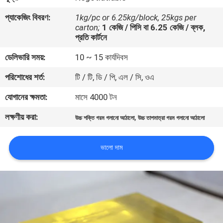
নিয়ন্ত্রণ
প্যাকেজিং বিবরণ:
1kg/pc or 6.25kg/block, 25kgs per
carton;
1 কেজি / পিসি বা 6.25 কেজি / ব্লক,
প্রতি কার্টনে
আমাদের
ডেলিভারি সময়:
10 ~ 15 কার্যদিবস
সাথে
যোগাযোগ
পরিশোধের শর্ত:
টি / টি, ডি / পি, এল / সি, ওএ
করুন
যোগানের ক্ষমতা:
মাসে 4000 টন
লক্ষণীয় করা:
,
উচ্চ শক্তি গরম গলানো আঠালো
উচ্চ তাপমাত্রা গরম গলানো আঠালো
খবর
ভালো দাম
মামলা
একটি
উদ্ধৃতি