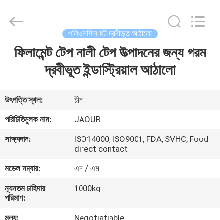
Shanghai
Jaour
Adhesive
Products
Co.,Ltd.
পলিওলফিন হট দ্রবীভূত আঠালো
All
Rights
ফিলামেন্ট টেপ নালী টেপ উত্পাদনের জন্য গরম
বাড়ি
Reserved.
দ্রবীভূত ইন্ডাস্ট্রিয়াল আঠালো
পণ্য
উৎপত্তি স্থল:
চীন
আমাদের
পরিচিতিমুলক নাম:
JAOUR
সম্পর্কে
সাক্ষ্যদান:
ISO14000, ISO9001, FDA, SVHC, Food
direct contact
কারখানা
মডেল নম্বার:
এন / এম
ভ্রমণ
ন্যূনতম চাহিদার
1000kg
পরিমাণ:
মান
মূল্য:
Negotiatiable