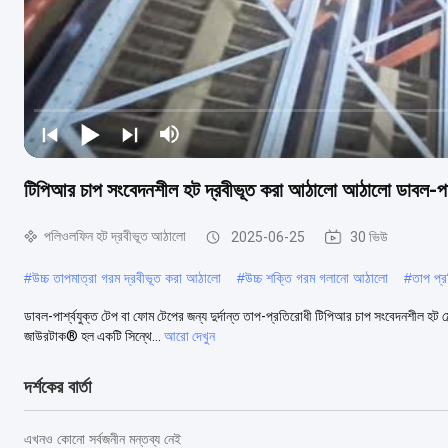
টিপিআর চাপ সংবেদনশীল হট দ্রবীভূত করা আঠালো আঠালো ডাবল-পার্শ
পলিওলফিন হট দ্রবীভূত আঠালো
2025-06-25
30 ভিউ
#
উচ্চ তাপমাত্রা গরম দ্রবীভূত করা আঠালো
#
উচ্চ শক্তি গরম গলানো আঠালো
#
তাপ প্
ডাবল-পার্শ্বযুক্ত টেপ বা ফোম টেপের জন্য দুর্দান্ত তাপ-প্রতিরোধী টিপিআর চাপ সংবেদনশীল হট ম
জাউরটাক® হল একটি সিন্থে...
আরো দেখুন
দর্শকের বার্তা
এখনও কোনো সর্বজনীন মন্তব্য নেই