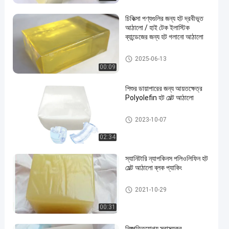
চিকিত্সা পণ্যগুলির জন্য হট দ্রবীভূত
আঠালো / হাই টেক ইলাস্টিক
ব্যান্ডেজের জন্য হট গলানো আঠালো
মেডিকেল পণ্যগুলির জন্য হট দ্রবীভূত আ
2025-06-13
ঠালো
00:09
শিশুর ডায়াপারের জন্য আয়তক্ষেত্র
Polyolefin হট মেল্ট আঠালো
পলিওলফিন হট দ্রবীভূত আঠালো
2023-10-07
02:34
স্যানিটারি ন্যাপকিনস পলিওলিফিন হট
মেল্ট আঠালো ব্লক প্যাকিং
পলিওলফিন হট দ্রবীভূত আঠালো
2021-10-29
00:31
নিষ্পত্তিযোগ্য স্বাস্থ্যকর