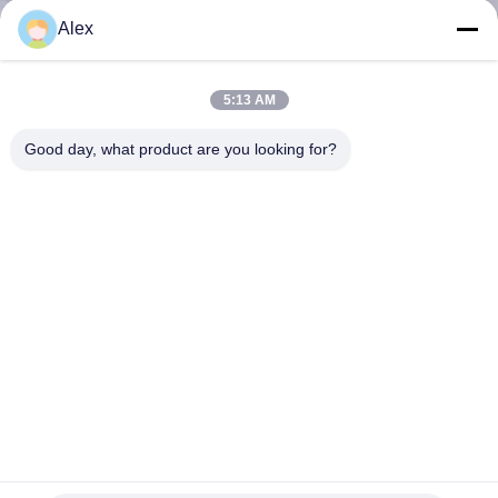
নিয়ন্ত্রণ
Alex
আমাদের
5:13 AM
সাথে
Good day, what product are you looking for?
যোগাযোগ
করুন
খবর
মামলা
একটি
বালিশ ডায়াপার বালিশ প্যাকেজিংয়ের সাথে তৈরি করার জন্য এফডিএ অনুমোদিত হট
উদ্ধৃতি
মল্ট আঠালো পিএসএ আঠালো