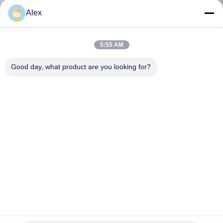
নিয়ন্ত্রণ
Alex
আমাদের
5:55 AM
সাথে
Good day, what product are you looking for?
যোগাযোগ
করুন
খবর
মামলা
একটি
উদ্ধৃতি
ভাল বার্ধক্য সম্পাদন হট দ্রবীভূত পিএসএ আঠালো, মাস্কিং টেপ চাপ সক্রিয় আঠালো