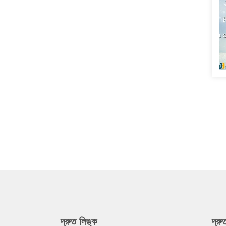
দ্রুত লিঙ্ক
দ্র