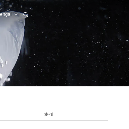
engali
মামলা