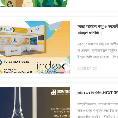
আমরা আমাদের বন্ধু ও সহযোগী
আমন্ত্রণ জানাচ্ছি।
Jaour আমাদের বন্ধু এবং অংশীদ
যা জেনেভা, সুইজারল্যান্ডে অনুষ্ঠ
উদ্ভাবনগুলি অন্বেষণ করার, শিল্প 
গঠনকা...
2026-04-24
জাওর এর নিবেদিত-HG/T 394
সাম্প্রতিককালে, পেশাগত মান"স
শিল্প ও তথ্য প্রযুক্তি মন্ত্রণালয
বাস্তবায়িত হয়েছিল।লিমিটেড.)