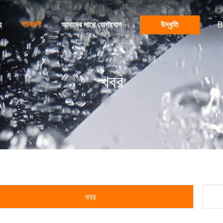
য
ঘটনাবলী
আমাদের সাথে যোগাযোগ
উদ্ধৃতি
B
খবর
খবর