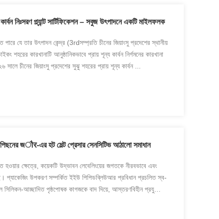
 কার্বন নিঃসরণ প্ল্যান্ট সার্টিফিকেশন – সবুজ উৎপাদনে একটি মাইলফলক
রে যে তার উৎপাদন কেন্দ্র (3rdসম্প্রতি চীনের জিয়াংসু প্রদেশের স্থানীয়
ইকং শহরের কারখানাটি আনুষ্ঠানিকভাবে প্রায় শূন্য কার্বন নির্গমনের কারখানা
ালে চীনের জিয়াংসু প্রদেশের সুঝু শহরের প্রায় শূন্য কার্বন ...
পিছনের জौर-এর হট মেল্ট প্রেসার সেনসিটিভ আঠালো সমাধান
ধাবিত হওয়ার ক্ষেত্রে, কয়েকটি উদ্ভাবন লেবেলিংয়ের জগতকে নীরবভাবে এবং
করেছে। প্যাকেজিং উপকরণ সম্পর্কিত ইইউ পিপিডব্লিউআর প্রবিধান প্রচলিত স্ব-
 সিলিকন-আচ্ছাদিত পৃষ্ঠপোষক কাগজকে বাদ দিয়ে, আস্তরণবিহীন প্রযুক্তি