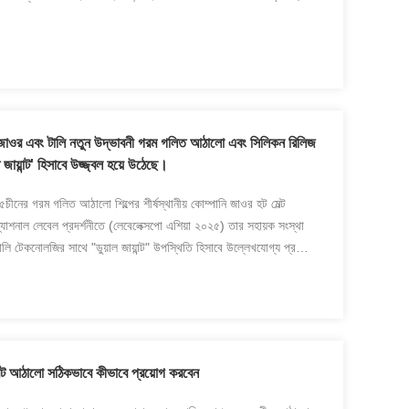
 জাওর এবং টালি নতুন উদ্ভাবনী গরম গলিত আঠালো এবং সিলিকন রিলিজ
 জায়ান্ট' হিসাবে উজ্জ্বল হয়ে উঠেছে।
চীনের গরম গলিত আঠালো শিল্পের শীর্ষস্থানীয় কোম্পানি জাওর হট মেল্ট
যাশনাল লেবেল প্রদর্শনীতে (লেবেলেক্সপো এশিয়া ২০২৫) তার সহায়ক সংস্থা
লি টেকনোলজির সাথে "ডুয়াল জায়ান্ট" উপস্থিতি হিসাবে উল্লেখযোগ্য প্রভাব
েল্ট আঠালো সঠিকভাবে কীভাবে প্রয়োগ করবেন