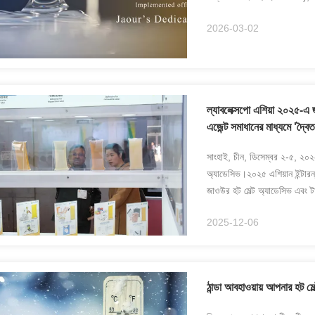
This ...
2026-03-02
ল্যাবলেক্সপো এশিয়া ২০২৫-এ
এজেন্ট সমাধানের মাধ্যমে 'দ্বৈত
সাংহাই, চীন, ডিসেম্বর ২-৫, ২০২৫
অ্যাডেসিভ।২০২৫ এশিয়ান ইন্টারন্
জাওউর হট মেল্ট অ্যাডেসিভ এবং টা
ফ...
2025-12-06
ঠান্ডা আবহাওয়ায় আপনার হট ম