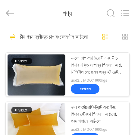
Shanghai
Jaour
Adhesive
পণ্য
Products
Co.,Ltd.
All
Rights
বাড়ি
Reserved.
105
চীন গরম দ্রবীভূত চাপ সংবেদনশীল আঠালো
হট গলানো পিএসএ আঠালো
পণ্য
ভালো তাপ-প্রতিরোধী এবং উচ্চ
শিয়ার শক্তি সম্পন্ন পিএসএ আঠা,
আমাদের
ডিজিটাল লেবেলের জন্য হট মেল্ট
আঠা
সম্পর্কে
usd2.5 MOQ:1000kgs
যোগাযোগ
78
কারখানা
গরম দ্রবীভূত চাপ
ভাল থার্মোরোসিস্ট্যান্ট এবং উচ্চ
ভ্রমণ
শিয়ার স্ট্রেংথ পিএসএ আঠালো,
সংবেদনশীল আঠালো
গরম গলানো আঠালো
মান
usd2.5 MOQ:1000kgs