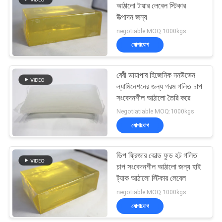
আঠালো টায়ার লেবেল স্টিকার
উত্পাদন জন্য
14
negotiable MOQ:1000kgs
যোগাযোগ
হট গলিত রাবার আঠালো
বেবী ডায়াপার হিজেনিক ননউভেন
ল্যামিনেশনের জন্য গরম গলিত চাপ
সংবেদনশীল আঠালো তৈরি করে
Negotiatiable MOQ:1000kgs
যোগাযোগ
36
ডিপ ফ্রিজার কোল্ড ফুড হট গলিত
হট গলানো পিএসএ
চাপ সংবেদনশীল আঠালো জন্য হাই
ট্যাক আঠালো স্টিকার লেবেল
negotiable MOQ:1000kgs
যোগাযোগ