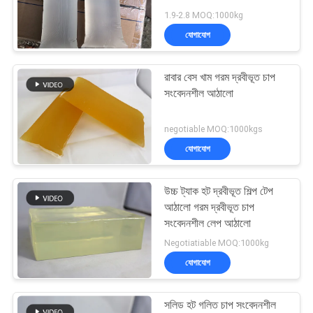
অনুরোধ
1.9-2.8 MOQ:1000kg
যোগাযোগ
সাইট
18
গরম দ্রবীভূত আঠালো
ম্যাপ
রাবার বেস খাম গরম দ্রবীভূত চাপ
সংবেদনশীল আঠালো
আঠালো
গোপনীয়তা
negotiable MOQ:1000kgs
নীতি
যোগাযোগ
উচ্চ ট্যাক হট দ্রবীভূত শিল্প টেপ
35
আঠালো গরম দ্রবীভূত চাপ
সংবেদনশীল লেপ আঠালো
গরম দ্রবীভূত করা আঠালো
Negotiatiable MOQ:1000kg
যোগাযোগ
সলিড হট গলিত চাপ সংবেদনশীল