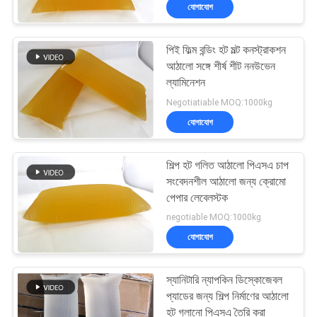
যোগাযোগ
নিয়ন্ত্রণ
পিই ফিল্ম বন্ডিং হট মল্ট কনস্ট্রাকশন
আমাদের
26
আঠালো সঙ্গে শীর্ষ শীট ননউভেন
সাথে
ল্যামিনেশন
পিএসএ চাপ সংবেদনশীল
Negotiatiable MOQ:1000kg
যোগাযোগ
আঠালো
যোগাযোগ
করুন
শিল্প হট গলিত আঠালো পিএসএ চাপ
খবর
সংবেদনশীল আঠালো জন্য ক্রোমো
পেপার লেবেলস্টক
36
negotiable MOQ:1000kg
মামলা
যোগাযোগ
পিএসএ আঠালো
একটি
স্যানিটারি ন্যাপকিন ডিস্কোজেবল
উদ্ধৃতি
প্যাডের জন্য শিল্প নির্মাণের আঠালো
হট গলানো পিএসএ তৈরি করা