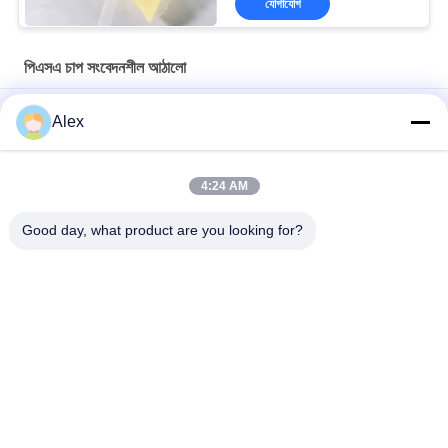
যোগাযোগ
পিএসএ চাপ সংবেদনশীল আঠালো
রজন পিএসএ চাপ সংবেদনশীল আঠালো শানহাইতে লেপ তাপমাত্রা 160C-180C জন্য
Alex
গরম গলিত পিএসএ শ্রেণীবিভাগ কাগজ লেবেল চাপ সংবেদনশীল আঠালো লেবেলিং প্রয়োজনের
জন্য
4:24 AM
সরাসরি উপকরণ ক্রয় হলুদ স্বচ্ছ পিএসএ চাপ সংবেদনশীল আঠালো সুবিধা
Good day, what product are you looking for?
সব
গরম দ্রবীভূত চাপ 
হট গলানো পিএসএ আঠালো
সংবেদনশীল আঠালো
পিএসএ চাপ সংবেদনশীল 
পিএসএ আঠালো
আঠালো
গরম দ্রবীভূত আঠালো 