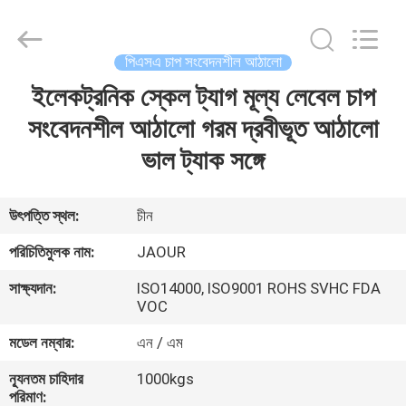
Shanghai
Jaour
Adhesive
Products
Co.,Ltd.
পিএসএ চাপ সংবেদনশীল আঠালো
All
Rights
ইলেকট্রনিক স্কেল ট্যাগ মূল্য লেবেল চাপ
বাড়ি
Reserved.
সংবেদনশীল আঠালো গরম দ্রবীভূত আঠালো
পণ্য
ভাল ট্যাক সঙ্গে
আমাদের
উৎপত্তি স্থল:
চীন
সম্পর্কে
পরিচিতিমুলক নাম:
JAOUR
সাক্ষ্যদান:
ISO14000, ISO9001 ROHS SVHC FDA
কারখানা
VOC
ভ্রমণ
মডেল নম্বার:
এন / এম
ন্যূনতম চাহিদার
1000kgs
মান
পরিমাণ: