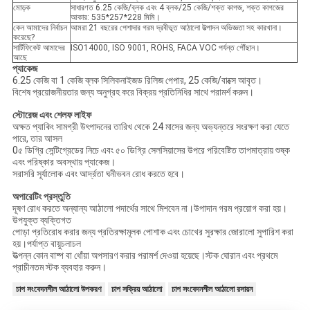
মোড়ক
সাধারণত 6.25 কেজি/ব্লক এবং 4 ব্লক/25 কেজি/শক্ত কাগজ, শক্ত কাগজের
আকার: 535*257*228 মিমি।
কেন আমাদের নির্বাচন
আমরা 21 বছরের পেশাদার গরম দ্রবীভূত আঠালো উত্পাদন অভিজ্ঞতা সহ কারখানা।
করেছে?
সার্টিফিকেট আমাদের
ISO14000, ISO 9001, ROHS, FACA VOC পর্যন্ত পৌঁছান।
আছে
প্যাকেজ
6.25 কেজি বা 1 কেজি ব্লক সিলিকনাইজড রিলিজ পেপার, 25 কেজি/বাক্সে আবৃত।
বিশেষ প্রয়োজনীয়তার জন্য অনুগ্রহ করে বিক্রয় প্রতিনিধির সাথে পরামর্শ করুন।
স্টোরেজ এবং শেলফ লাইফ
অক্ষত প্যাকিং সামগ্রী উৎপাদনের তারিখ থেকে 24 মাসের জন্য অভ্যন্তরে সংরক্ষণ করা যেতে
পারে, তার আসল
0৫ ডিগ্রি সেন্টিগ্রেডের নিচে এবং ৫০ ডিগ্রি সেলসিয়াসের উপরে পরিবেষ্টিত তাপমাত্রায় শুষ্ক
এবং পরিষ্কার অবস্থায় প্যাকেজ।
সরাসরি সূর্যালোক এবং আর্দ্রতা ঘনীভবন রোধ করতে হবে।
অপারেটিং প্রস্তুতি
দূষণ রোধ করতে অন্যান্য আঠালো পদার্থের সাথে মিশবেন না।উপাদান গরম প্রয়োগ করা হয়।
উপযুক্ত ব্যক্তিগত
পোড়া প্রতিরোধ করার জন্য প্রতিরক্ষামূলক পোশাক এবং চোখের সুরক্ষার জোরালো সুপারিশ করা
হয়।পর্যাপ্ত বায়ুচলাচল
উত্পন্ন কোন বাষ্প বা ধোঁয়া অপসারণ করার পরামর্শ দেওয়া হয়েছে।স্টক ঘোরান এবং প্রথমে
প্রাচীনতম স্টক ব্যবহার করুন।
চাপ সংবেদনশীল আঠালো উপকরণ
চাপ সক্রিয় আঠালো
চাপ সংবেদনশীল আঠালো রসায়ন