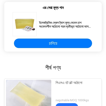
এর সেরা মূল্য পান
ইলেকট্রনিক স্কেল ট্যাগ মূল্য লেবেল চাপ
সংবেদনশীল আঠালো গরম দ্রবীভূত আঠালো ভাল
ট্যাক সঙ্গে
চালিয়ে
শীর্ষ পণ্য
পিএসএ হট মল্ট আঠালো
negotiable MOQ:1000kgs