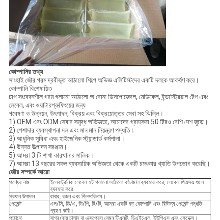
কোম্পানির তথ্য
সাংহাই জৌর গরম দ্রবীভূত আঠালো শিল্পে অভিজ্ঞ এলিটিস্টদের একটি দলকে আকর্ষণ করে।
কোম্পানি বিশেষায়িত
চাপ সংবেদনশীল গরম গলানো আঠালো অ বোনা ডিসপোজেবল, মেডিকেল, ইন্ডাস্ট্রিয়াল টেপ এবং
লেবেল, এবং ওয়াটারপ্রুফিংয়ের জন্য
গবেষণা ও উন্নয়ন, উৎপাদন, বিক্রয় এবং বিক্রয়োত্তর সেবা সহ ঝিল্লি।
1) OEM এবং ODM সেবার সমৃদ্ধ অভিজ্ঞতা, আমাদের গ্রাহকরা 50 টিরও বেশি দেশ জুড়ে।
2) পেশাদার ব্যবস্থাপনা দল এবং মান মান নিয়ন্ত্রণ পদ্ধতি।
3) আধুনিক সুবিধা এবং হাইজেনিক স্ট্যান্ডার্ড কর্মশালা।
4) উন্নত উত্পাদন সরঞ্জাম।
5) আমরা 3 টি শাখা কারখানার মালিক।
7) আমরা 13 বছরের সফল ব্যবসায়িক অভিজ্ঞতা থেকে একটি চমৎকার খ্যাতি উপভোগ করেছি।
জৌর সম্পর্কে আরো
পণ্যের নাম
ইলেকট্রনিক লেবেল হট গলানো আঠালো কাঁচামাল ব্যবহার করে, লেবেল পিএসএ গুলে
ব্যবহার করে
প্রধান উপাদান
রাবার, রজন এবং গ্লিসারিনাম।
পেমেন্ট
এল/সি, ডি/এ, ডি/পি, টি/টি, আমরা একটি বড় কোম্পানি এবং বিভিন্ন পেমেন্ট পদ্ধতি
গ্রহণ করি।
পাঠানো
সাগর/বায়ু চালান বা এক্সপ্রেস যেমন টিএনটি, ডিএইচএল, ইউপিএস এবং ফেডেক্স।