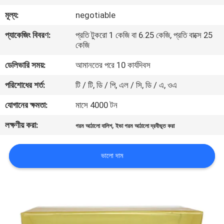
নিয়ন্ত্রণ
মূল্য:
negotiable
প্যাকেজিং বিবরণ:
প্রতি টুকরো 1 কেজি বা 6.25 কেজি, প্রতি বাক্সে 25
আমাদের
কেজি
সাথে
ডেলিভারি সময়:
আমানতের পরে 10 কার্যদিবস
যোগাযোগ
পরিশোধের শর্ত:
টি / টি, ডি / পি, এল / সি, ডি / এ, ওএ
করুন
যোগানের ক্ষমতা:
মাসে 4000 টন
লক্ষণীয় করা:
,
খবর
গরম আঠালো বালিশ
ইভা গরম আঠালো দ্রবীভূত করা
ভালো দাম
মামলা
একটি
উদ্ধৃতি