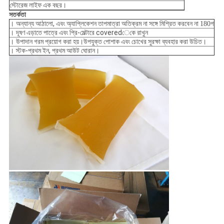
স্টোরেজ লাইফ এক বছর।
সতর্কতা
অন্যান্য আঠালো, এবং অ্যাপ্লিকেশন তাপমাত্রা অতিক্রম না সঙ্গে মিশ্রিত করবেন না
।
180
গ
দূষণ এড়াতে পাত্রে এবং প্রি-মেল্টারে coveredেকে রাখুন
।
উপাদান গরম প্রয়োগ করা হয়।উপযুক্ত পোশাক এবং চোখের সুরক্ষা ব্যবহার করা উচিত।
।
স্টক-প্রথম ইন, প্রথম আউট ঘোরান।
।