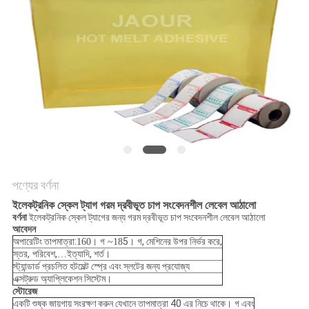
অনুরোধ
সাইট
ম্যাপ
গোপনীয়তা
নীতি
পণ্যের বর্ণনা
ইলেকট্রনিক স্কেল ট্যাগ গরম দ্রবীভূত চাপ সংবেদনশীল লেবেল আঠালো
বর্ণনা
ইলেকট্রনিক স্কেল ট্যাগের জন্য গরম দ্রবীভূত চাপ সংবেদনশীল লেবেল আঠালো
আবেদন
অপারেটিং তাপমাত্রা:
5
, মেশিনের উপর নির্ভর করে,
160
। গ
~
18
। গ
স্তর,
,
ইত্যাদি, শর্ত।
পরিবেশ
…
স্ট্যান্ডার্ড প্রচলিত হটমেল্ট স্প্রে এবং স্লটের জন্য প্রযোজ্য
এক্সট্রুড অ্যাপ্লিকেশন সিস্টেম।
স্টোরেজ
একটি শুষ্ক জায়গায় সংরক্ষণ করুন যেখানে তাপমাত্রা 40 এর নিচে থাকে
এবং
। গ