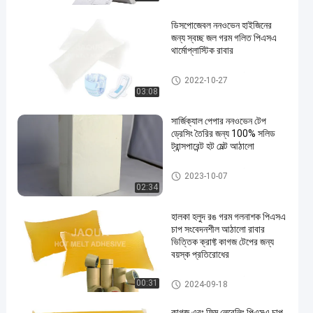
ডিসপোজেবল ননওভেন হাইজিনের
জন্য স্বচ্ছ জল গরম গলিত পিএসএ
থার্মোপ্লাস্টিক রাবার
পিএসএ চাপ সংবেদনশীল আঠালো
2022-10-27
03:08
সার্জিক্যাল পেপার ননওভেন টেপ
ড্রেসিং তৈরির জন্য 100% সলিড
ট্রান্সপারেন্ট হট মেল্ট আঠালো
পিএসএ চাপ সংবেদনশীল আঠালো
2023-10-07
02:34
হালকা হলুদ রঙ গরম গলনাশক পিএসএ
চাপ সংবেদনশীল আঠালো রাবার
ভিত্তিক ক্রাফ্ট কাগজ টেপের জন্য
বয়স্ক প্রতিরোধের
পিএসএ চাপ সংবেদনশীল আঠালো
00:31
2024-09-18
কাগজ এবং ফিল্ম লেবেলিং পিএসএ চাপ