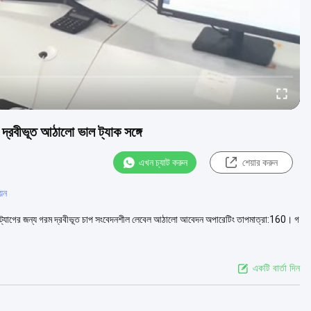
্রবীভূত আঠালো ভাল ট্যাক সঙ্গে
এখন চ্যাট করুন
শেয়ার করুন
়ন
েল ট্যাগের জন্য গরম দ্রবীভূত চাপ সংবেদনশীল লেবেল আঠালো আবেদন অপারেটিং তাপমাত্রা:160। গ
একটি বার্তা দিন