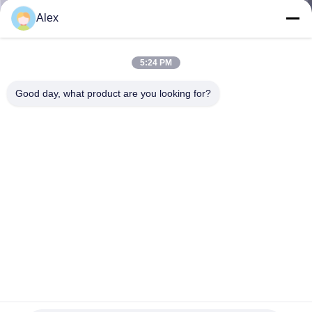
নিয়ন্ত্রণ
Alex
আমাদের
5:24 PM
সাথে
Good day, what product are you looking for?
যোগাযোগ
করুন
খবর
মামলা
একটি
উদ্ধৃতি
ক্রোমো পেপার লেবেলের জন্য হট গলানো চাপ সংবেদনশীল আঠালো কাটা মরা