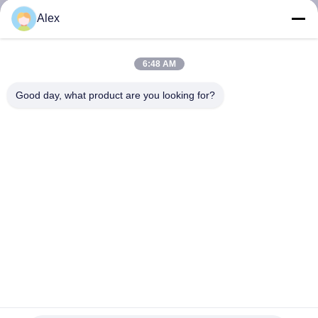
নিয়ন্ত্রণ
Alex
আমাদের
6:48 AM
সাথে
Good day, what product are you looking for?
যোগাযোগ
করুন
খবর
মামলা
একটি
CHINA MANUFACTURER গরম গলিত আঠালো/ক্লিপ যা মেডিকেল টেপ/
উদ্ধৃতি
ডাক্ট টেপ তৈরির জন্য ব্যবহৃত হয়