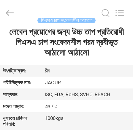
Shanghai
Jaour
Adhesive
Products
Co.,Ltd.
পিএসএ চাপ সংবেদনশীল আঠালো
All
Rights
লেবেল প্রয়োগের জন্য উচ্চ তাপ প্রতিরোধী
বাড়ি
Reserved.
পিএসএ চাপ সংবেদনশীল গরম দ্রবীভূত
পণ্য
আঠালো আঠালো
আমাদের
উৎপত্তি স্থল:
চীন
সম্পর্কে
পরিচিতিমুলক নাম:
JAOUR
সাক্ষ্যদান:
ISO, FDA, RoHS, SVHC, REACH
কারখানা
মডেল নম্বার:
এন / এ
ভ্রমণ
ন্যূনতম চাহিদার
1000kgs
পরিমাণ:
মান