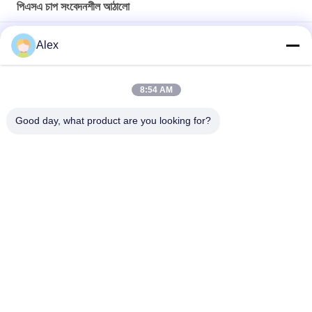
পিএসএ চাপ সংবেদনশীল আঠালো
রজন পিএসএ চাপ সংবেদনশীল আঠালো শানহাইতে লেপ তাপমাত্রা 160C-180C জন্য
Alex
গরম গলিত পিএসএ শ্রেণীবিভাগ কাগজ লেবেল চাপ সংবেদনশীল আঠালো লেবেলিং প্রয়োজনের
জন্য
8:54 AM
সরাসরি উপকরণ ক্রয় হলুদ স্বচ্ছ পিএসএ চাপ সংবেদনশীল আঠালো সুবিধা
Good day, what product are you looking for?
সব
গরম দ্রবীভূত চাপ 
হট গলানো পিএসএ আঠালো
সংবেদনশীল আঠালো
পিএসএ চাপ সংবেদনশীল 
পিএসএ আঠালো
আঠালো
গরম দ্রবীভূত আঠালো 
গরম দ্রবীভূত করা আঠালো
আঠালো