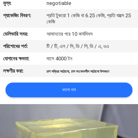
মূল্য:
negotiable
নিয়ন্ত্রণ
প্যাকেজিং বিবরণ:
প্রতি টুকরো 1 কেজি বা 6.25 কেজি, প্রতি বাক্সে 25
কেজি
আমাদের
ডেলিভারি সময়:
আমানতের পরে 10 কার্যদিবস
সাথে
পরিশোধের শর্ত:
টি / টি, এল / সি, ডি / পি, ডি / এ, ওএ
যোগাযোগ
করুন
যোগানের ক্ষমতা:
মাসে 4000 টন
লক্ষণীয় করা:
,
চাপ সক্রিয় আঠালো
চাপ সংবেদনশীল আঠালো উপকরণ
খবর
ভালো দাম
মামলা
একটি
উদ্ধৃতি