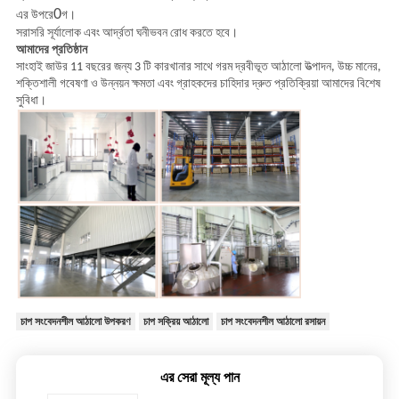
0
এর উপরে
গ।
সরাসরি সূর্যালোক এবং আর্দ্রতা ঘনীভবন রোধ করতে হবে।
আমাদের প্রতিষ্ঠান
সাংহাই জাউর 11 বছরের জন্য 3 টি কারখানার সাথে গরম দ্রবীভূত আঠালো উত্পাদন, উচ্চ মানের,
শক্তিশালী গবেষণা ও উন্নয়ন ক্ষমতা এবং গ্রাহকদের চাহিদার দ্রুত প্রতিক্রিয়া আমাদের বিশেষ
সুবিধা।
চাপ সংবেদনশীল আঠালো উপকরণ
চাপ সক্রিয় আঠালো
চাপ সংবেদনশীল আঠালো রসায়ন
এর সেরা মূল্য পান