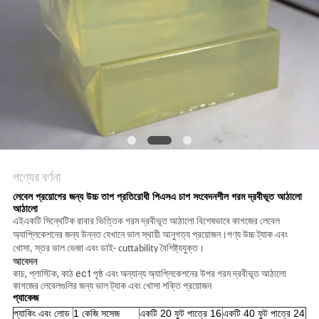
অনুরোধ
সাইট
ম্যাপ
গোপনীয়তা
নীতি
পণ্যের বর্ণনা
লেবেল প্রয়োগের জন্য উচ্চ তাপ প্রতিরোধী পিএসএ চাপ সংবেদনশীল গরম দ্রবীভূত আঠালো
আঠালো
এই
একটি সিন্থেটিক রাবার ভিত্তিক গরম দ্রবীভূত আঠালো বিশেষভাবে কাগজের লেবেল
অ্যাপ্লিকেশনের জন্য উন্নত যেখানে ভাল স্থায়ী আনুগত্য প্রয়োজন।পণ্য উচ্চ ট্যাক এবং
খোসা, স্তর ভাল ভেজা এবং ডাই- cuttability বৈশিষ্ট্যযুক্ত।
আবেদন
কাচ, প্লাস্টিক, কাঠ ect পৃষ্ঠ এবং অন্যান্য অ্যাপ্লিকেশনের উপর গরম দ্রবীভূত আঠালো
কাগজের লেবেলগুলির জন্য ভাল ট্যাক এবং খোসা শক্তি প্রয়োজন
প্যাকেজ
প্যাকিং এবং লোড
1 কেজি সসেজ
একটি 20 ফুট পাত্রে 16
একটি 40 ফুট পাত্রে 24