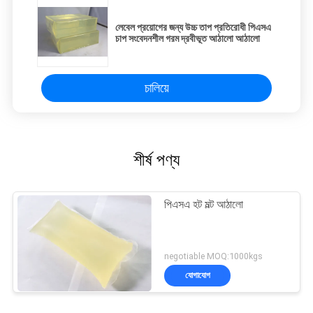
লেবেল প্রয়োগের জন্য উচ্চ তাপ প্রতিরোধী পিএসএ
চাপ সংবেদনশীল গরম দ্রবীভূত আঠালো আঠালো
চালিয়ে
শীর্ষ পণ্য
পিএসএ হট মল্ট আঠালো
negotiable MOQ:1000kgs
যোগাযোগ