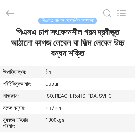
Shanghai
Jaour
Adhesive
Products
Co.,Ltd.
পিএসএ চাপ সংবেদনশীল আঠালো
All
Rights
পিএসএ চাপ সংবেদনশীল গরম দ্রবীভূত
বাড়ি
Reserved.
আঠালো কাগজ লেবেল বা ফিল্ম লেবেল উচ্চ
পণ্য
বন্ধন শক্তি
আমাদের
উৎপত্তি স্থল:
চীন
সম্পর্কে
পরিচিতিমুলক নাম:
Jaour
সাক্ষ্যদান:
ISO, REACH, RoHS, FDA, SVHC
কারখানা
মডেল নম্বার:
এন / এম
ভ্রমণ
ন্যূনতম চাহিদার
1000kgs
পরিমাণ:
মান