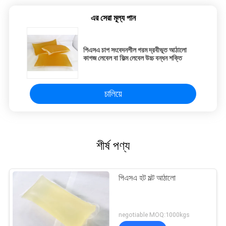
এর সেরা মূল্য পান
পিএসএ চাপ সংবেদনশীল গরম দ্রবীভূত আঠালো
কাগজ লেবেল বা ফিল্ম লেবেল উচ্চ বন্ধন শক্তি
চালিয়ে
শীর্ষ পণ্য
পিএসএ হট মল্ট আঠালো
negotiable MOQ:1000kgs