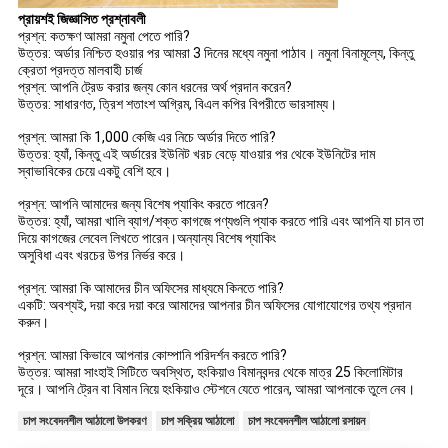
প্রায়শই জিজ্ঞাসিত প্রশ্নাবলী
প্রশ্ন: কতক্ষণ আমরা নমুনা পেতে পারি?
উত্তর: অর্ডার নিশ্চিত হওয়ার পর আমরা 3 দিনের মধ্যে নমুনা পাঠাব। নমুনা বিনামূল্যে, কিন্তু
ক্রেতা প্রদত্ত মালবাহী চার্জ
প্রশ্ন: আপনি ট্রেড করার জন্য কোন ধরনের অর্থ প্রদান করেন?
উত্তর: সাধারণত, ত্রিশ শতাংশ অগ্রিম, বিএল কপির বিপরীতে ভারসাম্য।
প্রশ্ন: আমরা কি 1,000 কেজি এর নিচে অর্ডার দিতে পারি?
উত্তর: হ্যাঁ, কিন্তু এই অর্ডারের ইউনিট খরচ বেড়ে যাওয়ার পর থেকে ইউনিটের দাম
স্বাভাবিকের চেয়ে একটু বেশি হবে।
প্রশ্ন: আপনি আমাদের জন্য বিশেষ প্যাকিং করতে পারেন?
উত্তর: হ্যাঁ, আমরা খালি ব্যাগ/শক্ত কাগজে পণ্যগুলি প্যাক করতে পারি এবং আপনি যা চান তা
দিয়ে কাগজের লেবেল লিখতে পারেন।অন্যান্য বিশেষ প্যাকিং
অসুবিধা এবং খরচের উপর নির্ভর করে।
প্রশ্ন: আমরা কি আমাদের চীন অফিসের মাধ্যমে কিনতে পারি?
একটি: অবশ্যই, দয়া করে দয়া করে আমাদের আপনার চীন অফিসের যোগাযোগের তথ্য প্রদান
করুন।
প্রশ্ন: আমরা কিভাবে আপনার কোম্পানি পরিদর্শন করতে পারি?
উত্তর: আমরা সাংহাই সিটিতে অবস্থিত, হংকিয়াও বিমানবন্দর থেকে মাত্র 25 কিলোমিটার
দূরে। আপনি ট্রেন বা বিমান নিয়ে হংকিয়াও স্টেশনে যেতে পারেন, আমরা আপনাকে তুলে নেব।
চাপ সংবেদনশীল আঠালো উপকরণ
চাপ সক্রিয় আঠালো
চাপ সংবেদনশীল আঠালো রসায়ন