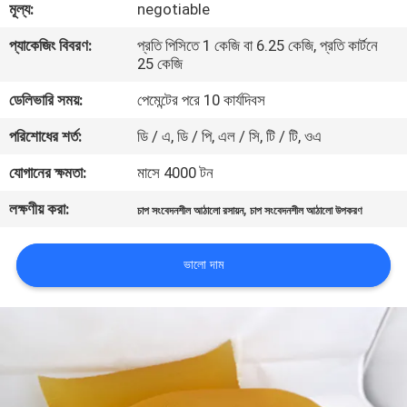
মূল্য:
negotiable
নিয়ন্ত্রণ
প্যাকেজিং বিবরণ:
প্রতি পিসিতে 1 কেজি বা 6.25 কেজি, প্রতি কার্টনে
25 কেজি
আমাদের
ডেলিভারি সময়:
পেমেন্টের পরে 10 কার্যদিবস
সাথে
পরিশোধের শর্ত:
ডি / এ, ডি / পি, এল / সি, টি / টি, ওএ
যোগাযোগ
করুন
যোগানের ক্ষমতা:
মাসে 4000 টন
লক্ষণীয় করা:
,
চাপ সংবেদনশীল আঠালো রসায়ন
চাপ সংবেদনশীল আঠালো উপকরণ
খবর
ভালো দাম
মামলা
একটি
উদ্ধৃতি