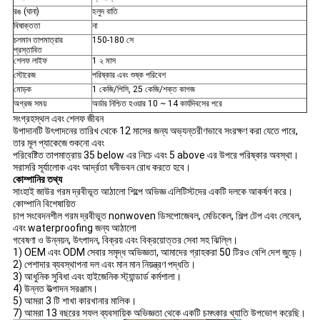
রঙ (ঘানা)
হলুদ বাতি
বিষাক্ততা
না
চলমান তাপমাত্রার
150-180 সে
প্রস্তাবিত
শেলফ লাইফ
1 ২ মাস
স্টোরেজ
পরিষ্কার এবং শুষ্ক পরিবেশ
মোড়ক
1 কেজি/পিসি, 25 কেজি/শক্ত কাগজ
অগ্রজ সময়
অর্ডার নিশ্চিত হওয়ার 10 ~ 14 কার্যদিবসের পরে
সংগ্রহস্থল এবং শেলফ জীবন
উপাদানটি উৎপাদনের তারিখ থেকে 12 মাসের জন্য অভ্যন্তরীণভাবে সংরক্ষণ করা যেতে পারে,
তার মূল প্যাকেজে শুকনো এবং
পরিবেষ্টিত তাপমাত্রায় 35 below এর নিচে এবং 5 above এর উপরে পরিষ্কার অবস্থা।
সরাসরি সূর্যালোক এবং আর্দ্রতা ঘনীভবন রোধ করতে হবে।
কোম্পানির তথ্য
সাংহাই জাউর গরম দ্রবীভূত আঠালো শিল্পে অভিজ্ঞ এলিটিস্টদের একটি দলকে আকর্ষণ করে।
কোম্পানি বিশেষায়িত
চাপ সংবেদনশীল গরম দ্রবীভূত nonwoven ডিসপোজেবল, মেডিকেল, শিল্প টেপ এবং লেবেল,
এবং waterproofing জন্য আঠালো
গবেষণা ও উন্নয়ন, উৎপাদন, বিক্রয় এবং বিক্রয়োত্তর সেবা সহ ঝিল্লি।
1) OEM এবং ODM সেবার সমৃদ্ধ অভিজ্ঞতা, আমাদের গ্রাহকরা 50 টিরও বেশি দেশ জুড়ে।
2) পেশাদার ব্যবস্থাপনা দল এবং মান মান নিয়ন্ত্রণ পদ্ধতি।
3) আধুনিক সুবিধা এবং হাইজেনিক স্ট্যান্ডার্ড কর্মশালা।
4) উন্নত উত্পাদন সরঞ্জাম।
5) আমরা 3 টি শাখা কারখানার মালিক।
7) আমরা 13 বছরের সফল ব্যবসায়িক অভিজ্ঞতা থেকে একটি চমৎকার খ্যাতি উপভোগ করেছি।