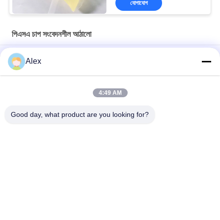
যোগাযোগ
পিএসএ চাপ সংবেদনশীল আঠালো
রজন পিএসএ চাপ সংবেদনশীল আঠালো শানহাইতে লেপ তাপমাত্রা 160C-180C জন্য
Alex
গরম গলিত পিএসএ শ্রেণীবিভাগ কাগজ লেবেল চাপ সংবেদনশীল আঠালো লেবেলিং প্রয়োজনের
জন্য
4:49 AM
সরাসরি উপকরণ ক্রয় হলুদ স্বচ্ছ পিএসএ চাপ সংবেদনশীল আঠালো সুবিধা
Good day, what product are you looking for?
সব
গরম দ্রবীভূত চাপ 
হট গলানো পিএসএ আঠালো
সংবেদনশীল আঠালো
পিএসএ চাপ সংবেদনশীল 
পিএসএ আঠালো
আঠালো