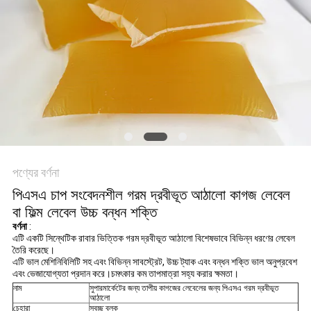
অনুরোধ
সাইট
ম্যাপ
গোপনীয়তা
নীতি
পণ্যের বর্ণনা
পিএসএ চাপ সংবেদনশীল গরম দ্রবীভূত আঠালো কাগজ লেবেল
বা ফিল্ম লেবেল উচ্চ বন্ধন শক্তি
বর্ণনা
:
এটি একটি সিন্থেটিক রাবার ভিত্তিক গরম দ্রবীভূত আঠালো বিশেষভাবে বিভিন্ন ধরণের লেবেল
তৈরি করেছে।
এটি ভাল মেশিনিবিলিটি সহ এবং বিভিন্ন সাবস্ট্রেট, উচ্চ ট্যাক এবং বন্ধন শক্তি ভাল অনুপ্রবেশ
এবং ভেজাযোগ্যতা প্রদান করে।চমৎকার কম তাপমাত্রা সহ্য করার ক্ষমতা।
নাম
সুপারমার্কেটের জন্য তাপীয় কাগজের লেবেলের জন্য পিএসএ গরম দ্রবীভূত
আঠালো
চেহারা
স্বচ্ছ ব্লক