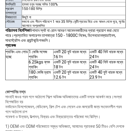
উপাদান
সিনথেটিক রজন এবং রাবার
উপস্থিতি
হালকা হলুদ স্বচ্ছ সলিড 100%
প্রয়োগ
150-180 ডিগ্রি
তাপমাত্রা
বিষাক্ততা
কিছুই না
স্টোরেজ
শুকনো এবং শীতল পরিবেশে 1 বছর 35 ডিগ্রি সেন্টিগ্রেডের নিচে এবং আগুন থেকে দূরে, সূর্যের
আলোতে অপ্রকাশিত
পরিচালনা নির্দেশিকা
উপাদান স্লট বা রোল আবরণ আবেদনকারীদের দ্বারা প্রয়োগ করা যেতে
পারে।প্রস্তাবিত অপারেশন তাপমাত্রা 150 - 1800C নিষেধ, ডিপেনডোনম্যাচাইনস,
সাবস্ট্রেটস এবং প্ল্যান্টকন্ডিশনগুলি।
প্যাকেজ
প্যাকিং এবং লোড
1 কেজি সসেজ
একটি 20 ফুট ধারক মধ্যে
একটি 40 ফিট ধারক মধ্যে
হচ্ছে
প্যাকিং
16 টন
24 টন
6.25kgs ব্লক
একটি 20 ফুট ধারক মধ্যে
একটি 40 ফিট ধারক মধ্যে
প্যাকিং
18 টন
24 টন
180 কেজি ড্রাম
একটি 20 ফুট ধারক মধ্যে
একটি 40 ফুট ধারক মধ্যে
প্যাকিং
12.6 টন
23.9 টন
কোম্পানির তথ্য
সাংহাই জওর গরম গলে আঠালো শিল্পে অভিজ্ঞ অভিজাতদের একটি দলকে আকর্ষণ করে।সংস্থা
বিশেষায়িত হয়
ননউভেন ডিসপোজেবল, মেডিকেল, শিল্প টেপ এবং লেবেল এবং জলরোধী জন্য সংবেদনশীল গরম
গলে আঠালো চাপ
গবেষণা ও উন্নয়ন, উত্পাদন, বিক্রয় এবং বিক্রয়োত্তর পরিষেবা সহ ঝিল্লি।
1) OEM এবং ODM পরিষেবাতে সমৃদ্ধ অভিজ্ঞতা, আমাদের গ্রাহকরা 50 টিরও বেশি দেশকে