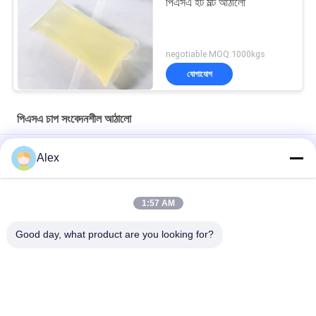
পিএসএ হট মল্ট আঠালো
negotiable MOQ:1000kgs
যোগাযোগ
পিএসএ চাপ সংবেদনশীল আঠালো
রজন পিএসএ চাপ সংবেদনশীল আঠালো শানহাইতে লেপ তাপমাত্রা 160C-180C জন্য
Alex
গরম গলিত পিএসএ শ্রেণীবিভাগ কাগজ লেবেল চাপ সংবেদনশীল আঠালো লেবেলিং প্রয়োজনের
জন্য
1:57 AM
সরাসরি উপকরণ ক্রয় হলুদ স্বচ্ছ পিএসএ চাপ সংবেদনশীল আঠালো সুবিধা
Good day, what product are you looking for?
সব
গরম দ্রবীভূত চাপ 
হট গলানো পিএসএ আঠালো