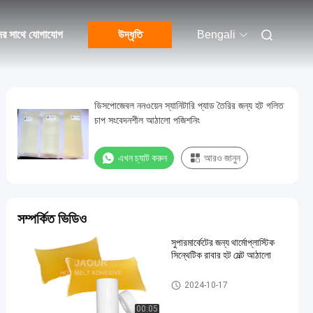
ের সাথে যোগাযোগ
উদ্ধৃতি
Bengali
ডিসপোজেবল ননওয়েন স্যানিটারি প্যাড তৈরির জন্য হট গলিত
চাপ সংবেদনশীল আঠালো পজিশনিং
এখন চ্যাট করুন
আরও জানুন
সম্পর্কিত ভিডিও
সুপারমার্কেটের জন্য থার্মোপ্লাস্টিক
সিন্থেটিক রাবার হট মেল্ট আঠালো
গরম দ্রবীভূত চাপ সংবেদনশীল আঠালো
2024-10-17
00:05