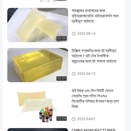
স্বাস্থ্যকর ডায়াপারের জন্য
হাইড্রোজেনেটেড হাইড্রোকার্বন গরম
দ্রবীভূত আঠালো
গরম দ্রবীভূত করা আঠালো
2025-08-14
00:06
চিকিত্সা পণ্যগুলির জন্য হট দ্রবীভূত
আঠালো / হাই টেক ইলাস্টিক
ব্যান্ডেজের জন্য হট গলানো আঠালো
মেডিকেল পণ্যগুলির জন্য হট দ্রবীভূত আ
2025-06-13
ঠালো
00:09
হাই ট্যাক এবং পিল পিইটি বোতল
লেবেলিং গরম গলিত পিএসএ
সিন্থেটিক পলিমার উপকরণ জন্য ভাল
ভিজা
গরম দ্রবীভূত চাপ সংবেদনশীল আঠালো
03:08
2025-04-07
CHINA MANUFACTURER