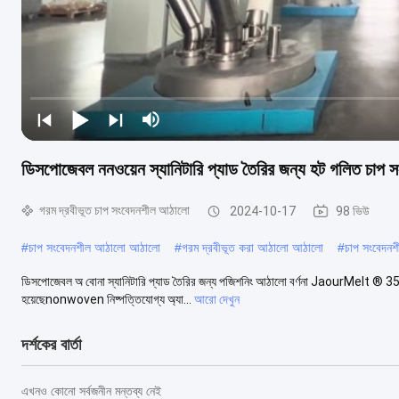
ডিসপোজেবল ননওয়েন স্যানিটারি প্যাড তৈরির জন্য হট গলিত চাপ
গরম দ্রবীভূত চাপ সংবেদনশীল আঠালো
2024-10-17
98 ভিউ
#
চাপ সংবেদনশীল আঠালো আঠালো
#
গরম দ্রবীভূত করা আঠালো আঠালো
#
চাপ সংবেদন
ডিসপোজেবল অ বোনা স্যানিটারি প্যাড তৈরির জন্য পজিশনিং আঠালো বর্ণনা JaourMelt ® 3511
হয়েছেnonwoven নিষ্পত্তিযোগ্য অ্যা...
আরো দেখুন
দর্শকের বার্তা
এখনও কোনো সর্বজনীন মন্তব্য নেই