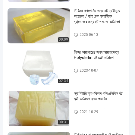
চিকিত্সা পণ্যগুলির জন্য হট দ্রবীভূত
আঠালো / হাই টেক ইলাস্টিক
ব্যান্ডেজের জন্য হট গলানো আঠালো
মেডিকেল পণ্যগুলির জন্য হট দ্রবীভূত আ
2025-06-13
ঠালো
00:09
শিশুর ডায়াপারের জন্য আয়তক্ষেত্র
Polyolefin হট মেল্ট আঠালো
পলিওলফিন হট দ্রবীভূত আঠালো
2023-10-07
02:34
স্যানিটারি ন্যাপকিনস পলিওলিফিন হট
মেল্ট আঠালো ব্লক প্যাকিং
পলিওলফিন হট দ্রবীভূত আঠালো
2021-10-29
00:31
টিপিআর চাপ সংবেদনশীল হট দ্রবীভূত