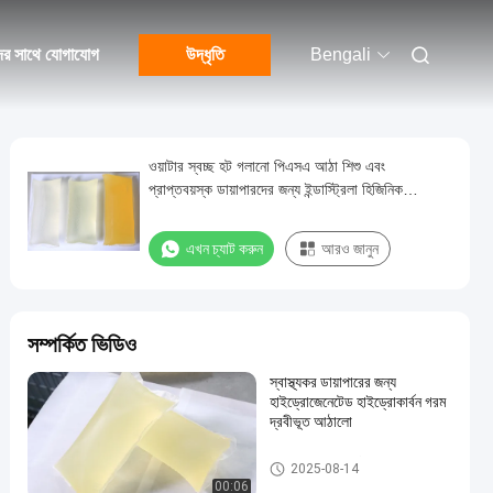
ের সাথে যোগাযোগ
উদ্ধৃতি
Bengali
ওয়াটার স্বচ্ছ হট গলানো পিএসএ আঠা শিশু এবং
প্রাপ্তবয়স্ক ডায়াপারদের জন্য ইন্ডাস্ট্রিলা হিজিনিক
ব্যবহারের জন্য ue
এখন চ্যাট করুন
আরও জানুন
সম্পর্কিত ভিডিও
স্বাস্থ্যকর ডায়াপারের জন্য
হাইড্রোজেনেটেড হাইড্রোকার্বন গরম
দ্রবীভূত আঠালো
গরম দ্রবীভূত করা আঠালো
2025-08-14
00:06