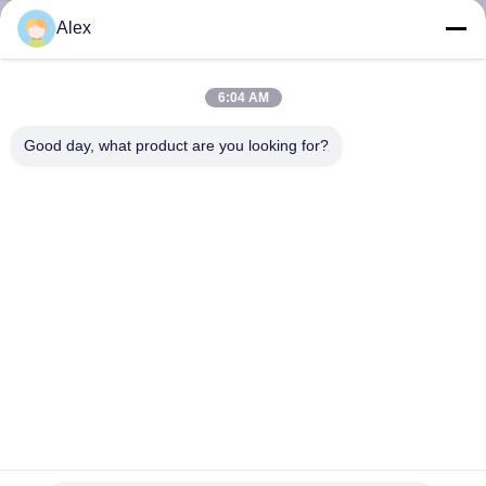
নিয়ন্ত্রণ
Alex
আমাদের
6:04 AM
সাথে
Good day, what product are you looking for?
যোগাযোগ
করুন
খবর
মামলা
একটি
উদ্ধৃতি
রাবার বেস পিএসএ আঠালো বহুমুখী ব্যবহারের জন্য কাগজ লেবেলিং হটমেট