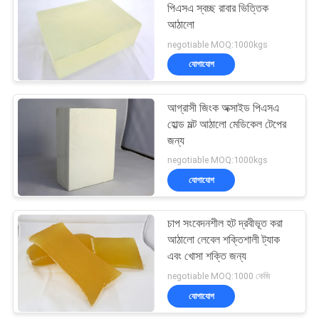
পিএসএ স্বচ্ছ রাবার ভিত্তিক
আঠালো
14
negotiable MOQ:1000kgs
যোগাযোগ
হট গলিত রাবার আঠালো
আগ্রাসী জিংক অক্সাইড পিএসএ
হোল্ড মল্ট আঠালো মেডিকেল টেপের
জন্য
negotiable MOQ:1000kgs
যোগাযোগ
36
চাপ সংবেদনশীল হট দ্রবীভূত করা
হট গলানো পিএসএ
আঠালো লেবেল শক্তিশালী ট্যাক
এবং খোসা শক্তি জন্য
negotiable MOQ:1000 কেজি
যোগাযোগ