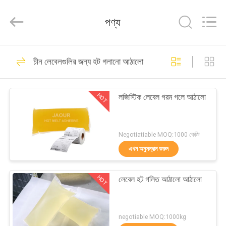
Shanghai
Jaour
Adhesive
পণ্য
Products
Co.,Ltd.
All
Rights
বাড়ি
Reserved.
105
চীন লেবেলগুলির জন্য হট গলানো আঠালো
হট গলানো পিএসএ আঠালো
পণ্য
HOT
লজিস্টিক লেবেল গরম গলে আঠালো
আমাদের
সম্পর্কে
Negotiatiable MOQ:1000 কেজি
এখন অনুসন্ধান করুন
78
কারখানা
গরম দ্রবীভূত চাপ
HOT
লেবেল হট গলিত আঠালো আঠালো
ভ্রমণ
সংবেদনশীল আঠালো
মান
negotiable MOQ:1000kg