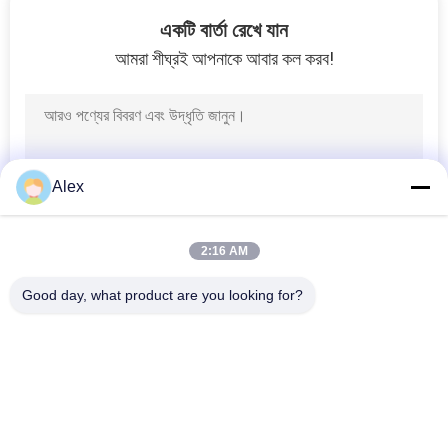
70
একটি বার্তা রেখে যান
লেবেলগুলির জন্য হট গলানো
আমরা শীঘ্রই আপনাকে আবার কল করব!
আঠালো
Alex
34
2:16 AM
স্বাস্থ্যকর পণ্য জন্য হট
Good day, what product are you looking for?
দ্রবীভূত আঠালো
সব
গরম দ্রবীভূত চাপ 
হট গলানো পিএসএ আঠালো
সংবেদনশীল আঠালো
41