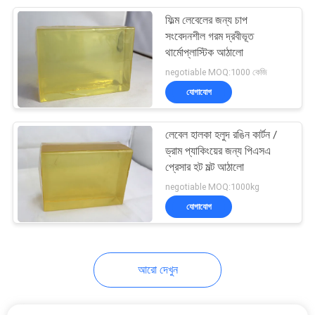
ফিল্ম লেবেলের জন্য চাপ
43
সংবেদনশীল গরম দ্রবীভূত
থার্মোপ্লাস্টিক আঠালো
গরম গলানো আঠালো
negotiable MOQ:1000 কেজি
যোগাযোগ
লেবেল হালকা হলুদ রঙিন কার্টন /
ড্রাম প্যাকিংয়ের জন্য পিএসএ
প্রেসার হট মল্ট আঠালো
18
negotiable MOQ:1000kg
পলিওলফিন হট দ্রবীভূত
যোগাযোগ
আঠালো
আরো দেখুন