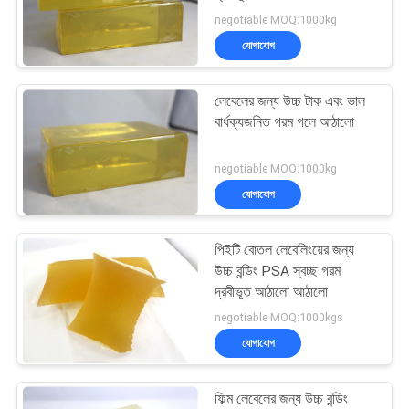
অনুরোধ
negotiable MOQ:1000kg
যোগাযোগ
সাইট
18
গরম দ্রবীভূত আঠালো
ম্যাপ
লেবেলের জন্য উচ্চ টাক এবং ভাল
বার্ধক্যজনিত গরম গলে আঠালো
আঠালো
গোপনীয়তা
negotiable MOQ:1000kg
নীতি
যোগাযোগ
পিইটি বোতল লেবেলিংয়ের জন্য
35
উচ্চ বন্ডিং PSA স্বচ্ছ গরম
দ্রবীভূত আঠালো আঠালো
গরম দ্রবীভূত করা আঠালো
negotiable MOQ:1000kgs
যোগাযোগ
ফিল্ম লেবেলের জন্য উচ্চ বন্ডিং