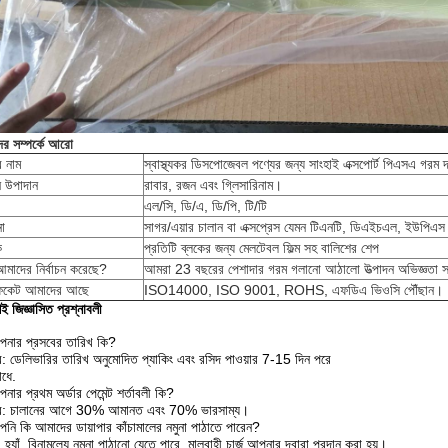
র সম্পর্কে আরো
র নাম
স্বাস্থ্যকর ডিসপোজেবল পণ্যের জন্য সাংহাই এক্সপোর্ট পিএসএ গরম
ন উপাদান
রাবার, রজন এবং গ্লিসারিনাম।
এল/সি, ডি/এ, ডি/পি, টি/টি
ো
সাগর/এয়ার চালান বা এক্সপ্রেস যেমন টিএনটি, ডিএইচএল, ইউপিএস
ক
প্রতিটি ব্লকের জন্য মেলটেবল ফিল্ম সহ বালিশের শেপ
মাদের নির্বাচন করেছে?
আমরা 23 বছরের পেশাদার গরম গলানো আঠালো উত্পাদন অভিজ্ঞতা 
িফিকেট আমাদের আছে
ISO14000, ISO 9001, ROHS, এফডিএ ভিওসি পৌঁছান।
শই জিজ্ঞাসিত প্রশ্নাবলী
নার প্রসবের তারিখ কি?
: ডেলিভারির তারিখ অনুমোদিত প্যাকিং এবং রসিদ পাওয়ার 7-15 দিন পরে
ধে.
নার প্রথম অর্ডার পেমেন্ট শর্তাবলী কি?
র: চালানের আগে 30% আমানত এবং 70% ভারসাম্য।
নি কি আমাদের ডায়াপার কাঁচামালের নমুনা পাঠাতে পারেন?
হ্যাঁ, বিনামূল্যে নমুনা পাঠানো যেতে পারে, মালবাহী চার্জ আপনার দ্বারা প্রদান করা হয়।