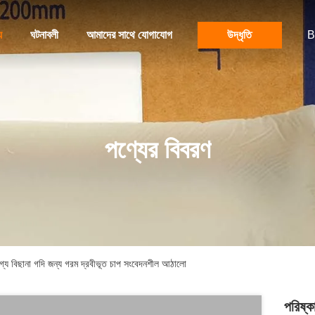
য
ঘটনাবলী
আমাদের সাথে যোগাযোগ
উদ্ধৃতি
B
পণ্যের বিবরণ
তিযোগ্য বিছানা গদি জন্য গরম দ্রবীভূত চাপ সংবেদনশীল আঠালো
পরিষ্কা