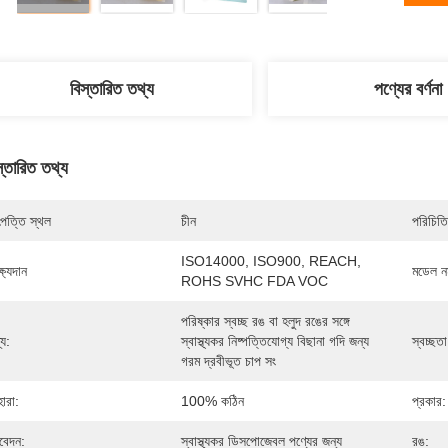
বিস্তারিত তথ্য
পণ্যের বর্ণনা
স্তারিত তথ্য
পত্তি স্থল
চীন
পরিচিতি
ISO14000, ISO900, REACH, 
্ষ্যদান
মডেল নম
ROHS SVHC FDA VOC
পরিষ্কার স্বচ্ছ রঙ বা হলুদ রঙের সঙ্গে 
্য:
স্বাস্থ্যকর নিষ্পত্তিযোগ্য বিছানা গদি জন্য 
স্বচ্ছতা
গরম দ্রবীভূত চাপ সং
হারা:
100% কঠিন
প্রকার:
েদন:
স্বাস্থ্যকর ডিসপোজেবল পণ্যের জন্য
রঙ: