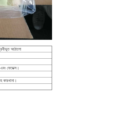
 দ্রবীভূত আঠালো
 এবং ফেডেক্স।
সহ কারখানা।