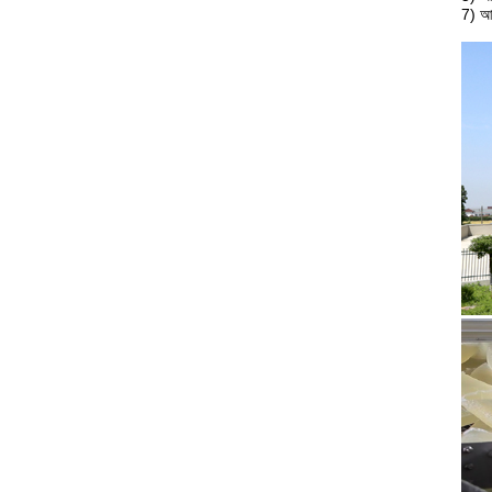
7) আম