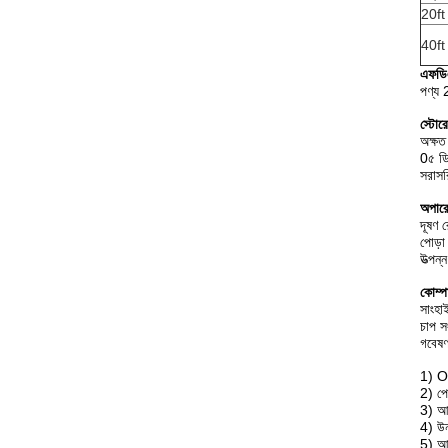
20ft 
40ft 
এফডিএ
পণ্য
স্টোর
অক্ষত
0৫ ডি
সরাসর
অপারে
দূষণ 
পোড়া
উত্পন
কোম্প
সাংহা
চাপ 
গবেষণ
1) OE
2) পে
3) আধু
4) উন
5) আম