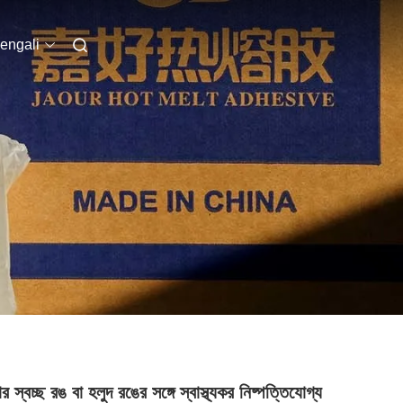
engali
র স্বচ্ছ রঙ বা হলুদ রঙের সঙ্গে স্বাস্থ্যকর নিষ্পত্তিযোগ্য