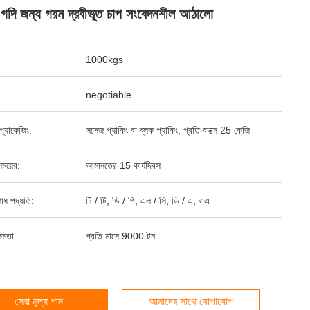
 গদি জন্য গরম দ্রবীভূত চাপ সংবেদনশীল আঠালো
1000kgs
negotiable
্ড প্যাকেজিং:
সসেজ প্যাকিং বা ব্লক প্যাকিং, প্রতি বাক্সে 25 কেজি
ময়ের:
আমানতের 15 কার্যদিবস
শোধ পদ্ধতি:
টি / টি, ডি / পি, এল / সি, ডি / এ, ওএ
ষমতা:
প্রতি মাসে 9000 টন
সেরা মূল্য পান
আমাদের সাথে যোগাযোগ