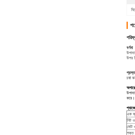
বি
পণ্
পরিষ্
বর্ণনা
উপাদা
উপর ন
প্রস্ত
চ
বা ড
অপারে
উপাদা
করে।
প্যাক
এক ব
নিট 
মোট 
শক্ত