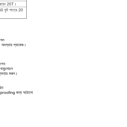
 ছাড়া 20T।
0 ফুট পাত্রে 20
আসল
ার অবস্থায় প্যাকেজ।
তিগত
বায়ুচলাচল
ব্যবহার করুন।
়িত
erproofing জন্য আঠালো