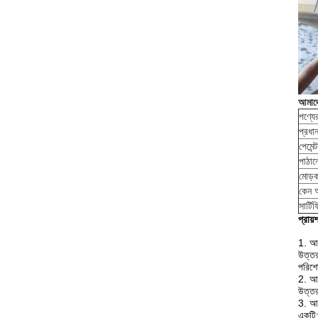
আমাদে
পণ্যে
প্রধা
পেমেন্ট
পাঠান
মোড়
কেন আ
সার্ট
প্রায়
1. আপ
উত্তর
পরিশো
2. আপ
উত্ত
3. আপ
একটি: 