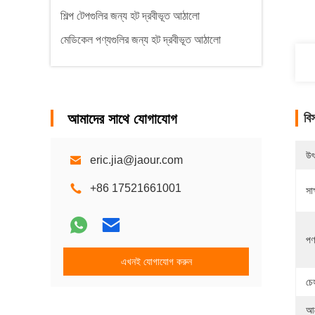
শিল্প টেপগুলির জন্য হট দ্রবীভূত আঠালো
মেডিকেল পণ্যগুলির জন্য হট দ্রবীভূত আঠালো
আমাদের সাথে যোগাযোগ
বি
উৎ
eric.jia@jaour.com
+86 17521661001
সাক
পণ
এখনই যোগাযোগ করুন
চে
আব