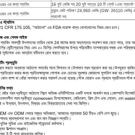
ctn এর জন্য প্যাকিং
16 ফুট কেজি সহ 20 ফুট পাত্রে 10 টি প্লেট।এবং প্যালেট
গ্র্যান্ড মোট পরিমাণ 24,960 কেজি (GW: 26110 কেজি) 4
ctn এর জন্য প্যাকিং
প্যালেট সহ
 স্ট্যাটাস
 21 CFR 175.105, "আঠালো" এর FDA পরোক্ষ খাদ্য যোগাযোগের নিয়ম মেনে চলে।
েজ এবং শেলফ লাইফ
 প্যাকিং সামগ্রী উৎপাদনের তারিখ থেকে 24 মাসের জন্য অভ্যন্তরে সংরক্ষণ করা যেতে পারে, তার 
গ্রি সেন্টিগ্রেডের নিচে এবং ৫০ ডিগ্রি সেলসিয়াসের উপরে পরিবেষ্টিত তাপমাত্রায় শুষ্ক এবং পরিষ্ক
ি সূর্যালোক এবং আর্দ্রতা ঘনীভবন রোধ করতে হবে।
টিং প্রস্তুতি
রোধ করতে অন্যান্য আঠালো পদার্থের সাথে মিশবেন না।উপাদান গরম প্রয়োগ করা হয়।উপযুক্ত ব্যক্
 প্রতিরোধ করার জন্য প্রতিরক্ষামূলক পোশাক এবং চোখের সুরক্ষার জোরালো সুপারিশ করা হয়।পর্যাপ্ত 
্ন কোন বাষ্প বা ধোঁয়া অপসারণ করার পরামর্শ দেওয়া হয়েছে।স্টক ঘোরান এবং প্রথমে প্রাচীনতম স্টক 
ানির তথ্য
ই জৌর গরম দ্রবীভূত আঠালো শিল্পে অভিজ্ঞ এলিটিস্টদের একটি দলকে আকর্ষণ করে।কোম্পানি বিশেষায
সংবেদনশীল গরম দ্রবীভূত nonwoven ডিসপোজেবল, মেডিকেল, শিল্প টেপ এবং লেবেল, এবং wat
া ও উন্নয়ন, উৎপাদন, বিক্রয় এবং বিক্রয়োত্তর সেবা সহ ঝিল্লি।
M এবং ODM সেবার সমৃদ্ধ অভিজ্ঞতা, আমাদের গ্রাহকরা 50 টিরও বেশি দেশ জুড়ে।
শাদার ব্যবস্থাপনা দল এবং মান মান নিয়ন্ত্রণ পদ্ধতি।
নিক সুবিধা এবং হাইজেনিক স্ট্যান্ডার্ড কর্মশালা।
্নত উত্পাদন সরঞ্জাম।
রা 3 টি শাখা কারখানার মালিক।