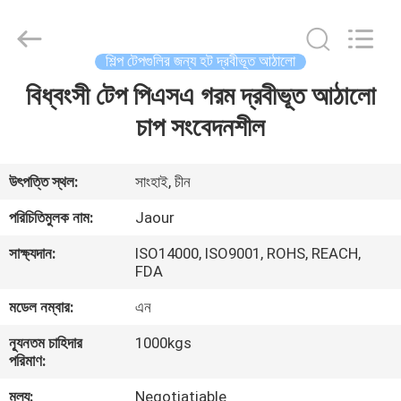
Shanghai
Jaour
Adhesive
Products
Co.,Ltd.
শিল্প টেপগুলির জন্য হট দ্রবীভূত আঠালো
All
Rights
বিধ্বংসী টেপ পিএসএ গরম দ্রবীভূত আঠালো
বাড়ি
Reserved.
চাপ সংবেদনশীল
পণ্য
উৎপত্তি স্থল:
সাংহাই, চীন
আমাদের
পরিচিতিমুলক নাম:
Jaour
সম্পর্কে
সাক্ষ্যদান:
ISO14000, ISO9001, ROHS, REACH,
FDA
কারখানা
মডেল নম্বার:
এন
ভ্রমণ
ন্যূনতম চাহিদার
1000kgs
পরিমাণ:
মান
মূল্য:
Negotiatiable