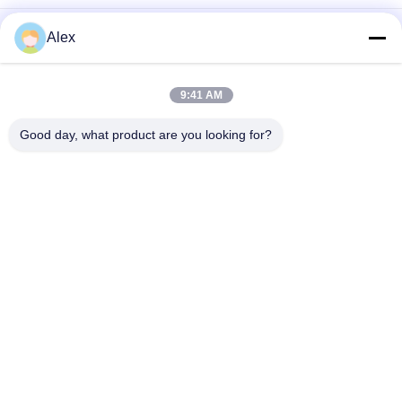
হালকা হলুদ রঙ এবং ভাল বন্ধন সহ কুরিয়ার ব্যাগ টেপের জন্য গরম দ্রবীভূত পিএসএ আঠালো
Alex
হালকা হলুদ চাপ সংবেদনশীল গরম দ্রবীভূত আঠালো শিল্প টেপ অ্যাপ্লিকেশনের জন্য
9:41 AM
ফোম টেপ ক্রাফ্ট পেপার টেপের জন্য 100% কঠিন গরম দ্রবীভূত আঠালো আঠালো ডবল
পার্শ্বযুক্ত টেপ
Good day, what product are you looking for?
সব
গরম দ্রবীভূত চাপ 
হট গলানো পিএসএ আঠালো
সংবেদনশীল আঠালো
পিএসএ চাপ সংবেদনশীল 
পিএসএ আঠালো
আঠালো
গরম দ্রবীভূত আঠালো 
গরম দ্রবীভূত করা আঠালো
আঠালো
হট গলিত রাবার আঠালো
হট গলানো পিএসএ