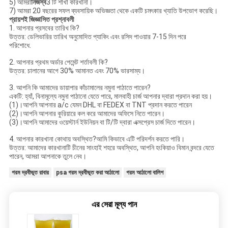
5) আমরা
নিজস্ব
3 টি শাখা কারখানা।
7) আমরা 20 বছরের সফল ব্যবসায়িক অভিজ্ঞতা থেকে একটি চমৎকার খ্যাতি উপভোগ করেছি।
প্রায়শই জিজ্ঞাসিত প্রশ্নাবলী
1. আপনার প্রসবের তারিখ কি?
উত্তর: ডেলিভারির তারিখ অনুমোদিত প্যাকিং এবং রসিদ পাওয়ার 7-15 দিন পরে
পরিশোধে.
2. আপনার প্রথম অর্ডার পেমেন্ট শর্তাবলী কি?
উত্তর: চালানের আগে 30% আমানত এবং 70% ভারসাম্য।
3. আপনি কি আমাদের ডায়াপার কাঁচামালের নমুনা পাঠাতে পারেন?
একটি: হ্যাঁ, বিনামূল্যে নমুনা পাঠানো যেতে পারে, মালবাহী চার্জ আপনার দ্বারা প্রদান করা হয়।
(1)।আপনি আপনার a/c যেমন DHL বা FEDEX বা TNT প্রদান করতে পারেন
(2)।আপনি আপনার কুরিয়ারে কল করে আমাদের অফিসে নিতে পারেন।
(3)।আপনি আমাদের ওয়েস্টার্ন ইউনিয়ন বা টি/টি দ্বারা এক্সপ্রেস চার্জ দিতে পারেন।
4. আপনার কারখানা কোথায় অবস্থিত?আমি কিভাবে এটি পরিদর্শন করতে পারি।
উত্তর: আমাদের কারখানাটি চীনের সাংহাই শহরে অবস্থিত, আপনি হংকিয়াও বিমান বন্দরে যেতে
পারেন, আমরা আপনাকে তুলে নেব।
গরম দ্রবীভূত রাবার
psa গরম দ্রবীভূত করা আঠালো
গরম আঠালো বালিশ
এর সেরা মূল্য পান