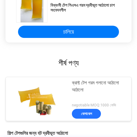
বিধ্বংসী টেপ পিএসএ গরম দ্রবীভূত আঠালো চাপ
সংবেদনশীল
চালিয়ে
শীর্ষ পণ্য
ক্রাফ্ট টেপ গরম গলানো আঠালো
আঠালো
negotiable MOQ:1000 কেজি
যোগাযোগ
শিল্প টেপগুলির জন্য হট দ্রবীভূত আঠালো