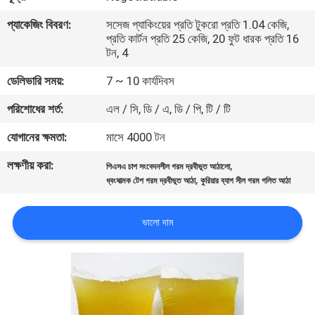
নিয়ন্ত্রণ
প্যাকেজিং বিবরণ:
সসেজ প্যাকিংয়ের প্রতি টুকরো প্রতি 1.04 কেজি,
প্রতি কার্টন প্রতি 25 কেজি, 20 ফুট ধারক প্রতি 16
টন, 4
আমাদের
ডেলিভারি সময়:
7 ~ 10 কার্যদিবস
সাথে
যোগাযোগ
পরিশোধের শর্ত:
এল / সি, ডি / এ, ডি / পি, টি / টি
করুন
যোগানের ক্ষমতা:
মাসে 4000 টন
লক্ষণীয় করা:
,
পিএসএ চাপ সংবেদনশীল গরম দ্রবীভূত আঠালো
খবর
,
ধ্বংসাত্মক টেপ গরম দ্রবীভূত আঠা
কুরিয়ার ব্যাগ সীল গরম গলিত আঠা
মামলা
ভালো দাম
একটি
উদ্ধৃতি