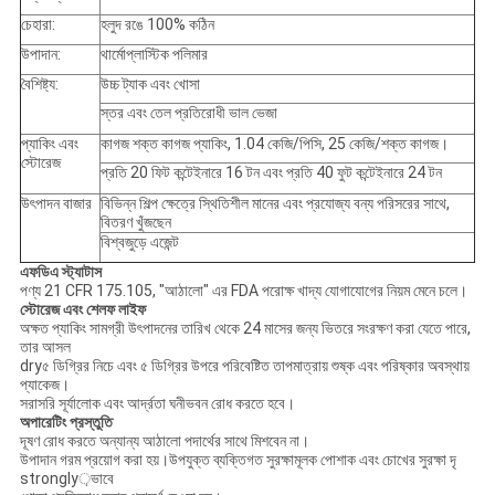
চেহারা:
হলুদ রঙে 100% কঠিন
উপাদান:
থার্মোপ্লাস্টিক পলিমার
বৈশিষ্ট্য:
উচ্চ ট্যাক এবং খোসা
স্তর এবং তেল প্রতিরোধী ভাল ভেজা
প্যাকিং এবং
কাগজ শক্ত কাগজ প্যাকিং, 1.04 কেজি/পিসি, 25 কেজি/শক্ত কাগজ।
স্টোরেজ
প্রতি 20 ফিট কন্টেইনারে 16 টন এবং প্রতি 40 ফুট কন্টেইনারে 24 টন
উৎপাদন বাজার
বিভিন্ন শিল্প ক্ষেত্রে স্থিতিশীল মানের এবং প্রযোজ্য বন্য পরিসরের সাথে,
বিতরণ খুঁজছেন
বিশ্বজুড়ে এজেন্ট
এফডিএ স্ট্যাটাস
পণ্য 21 CFR 175.105, "আঠালো" এর FDA পরোক্ষ খাদ্য যোগাযোগের নিয়ম মেনে চলে।
স্টোরেজ এবং শেলফ লাইফ
অক্ষত প্যাকিং সামগ্রী উৎপাদনের তারিখ থেকে 24 মাসের জন্য ভিতরে সংরক্ষণ করা যেতে পারে,
তার আসল
dry৫ ডিগ্রির নিচে এবং ৫ ডিগ্রির উপরে পরিবেষ্টিত তাপমাত্রায় শুষ্ক এবং পরিষ্কার অবস্থায়
প্যাকেজ।
সরাসরি সূর্যালোক এবং আর্দ্রতা ঘনীভবন রোধ করতে হবে।
অপারেটিং প্রস্তুতি
দূষণ রোধ করতে অন্যান্য আঠালো পদার্থের সাথে মিশবেন না।
উপাদান গরম প্রয়োগ করা হয়।উপযুক্ত ব্যক্তিগত সুরক্ষামূলক পোশাক এবং চোখের সুরক্ষা দৃ
strongly়ভাবে