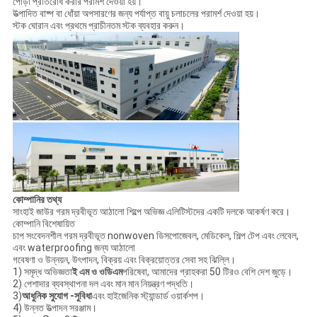
পোড়া প্রতিরোধ করার পরামর্শ দেওয়া হয়।
উত্পাদিত বাষ্প বা ধোঁয়া অপসারণের জন্য পর্যাপ্ত বায়ু চলাচলের পরামর্শ দেওয়া হয়।
স্টক ঘোরান এবং প্রথমে প্রাচীনতম স্টক ব্যবহার করুন।
কোম্পানির তথ্য
সাংহাই জাউর গরম দ্রবীভূত আঠালো শিল্পে অভিজ্ঞ এলিটিস্টদের একটি দলকে আকর্ষণ করে।
কোম্পানি বিশেষায়িত
চাপ সংবেদনশীল গরম দ্রবীভূত nonwoven ডিসপোজেবল, মেডিকেল, শিল্প টেপ এবং লেবেল,
এবং waterproofing জন্য আঠালো
গবেষণা ও উন্নয়ন, উৎপাদন, বিক্রয় এবং বিক্রয়োত্তর সেবা সহ ঝিল্লি।
1) সমৃদ্ধ অভিজ্ঞতা
ই এম ও ওডিএম
পরিষেবা, আমাদের গ্রাহকরা 50 টিরও বেশি দেশ জুড়ে।
2) পেশাদার ব্যবস্থাপনা দল এবং মান মান নিয়ন্ত্রণ পদ্ধতি।
3)
আধুনিক সুযোগ -সুবিধা
এবং হাইজেনিক স্ট্যান্ডার্ড ওয়ার্কশপ।
4) উন্নত উত্পাদন সরঞ্জাম।