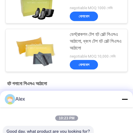
negotiable MOQ:1000 কেজি
যোগাযোগ
ডেস্ট্রাকশন টেপ হট মেল্ট পিএসএ
আঠালো, ধ্বংস টেপ হট মেল্ট পিএসএ
আঠালো
negotiable MOQ:10,000 কেজি
যোগাযোগ
হট গলানো পিএসএ আঠালো
শিশুদের এবং বয়স্কদের ডায়াপারে অতি পাতলা ইলাস্টিকের জন্য হট মেল্ট আঠালো
Alex
শিশুর ডায়াপার উত্পাদনের জন্য ডায়াপার তৈরি গ্লু তৈরির জন্য হট গলিত আঠালো
10:23 PM
Premium Grade Positioning Hot Melt PSA for lady sanitary
napkin
Good day, what product are you looking for?