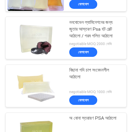
যোগাযোগ
ননবোভেন ল্যামিনেশনের জন্য
জুতার আস্তরণ Psa হট মেল্ট
আঠালো / গরম গলিত আঠালো
negotiable MOQ:2000 কেজি
যোগাযোগ
বিছানা গদি চাপ সংবেদনশীল
আঠালো
negotiable MOQ:1000 কেজি
যোগাযোগ
অ বোনা স্তরায়ণ PSA আঠালো