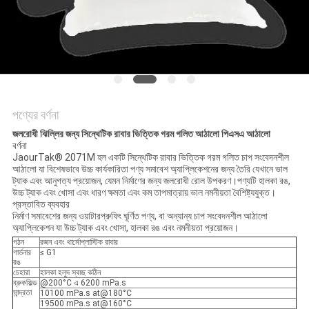
অনুরোধ
সাইট
ম্যাপ
পণ্যের বর্ণনা
গোপনীয়তা
জলরোধী ঝিল্লির জন্য সিন্থেটিক রাবার ভিত্তিক গরম গলিত আঠালো পিএসএ আঠালো
নীতি
বর্ণনা
JaourTak® 2071M হল একটি সিন্থেটিক রাবার ভিত্তিক গরম গলিত চাপ সংবেদনশীল
আঠালো যা বিশেষভাবে উচ্চ কার্যকারিতা পণ্য সমাবেশ অ্যাপ্লিকেশনের জন্য তৈরি যেখানে ভাল
ট্যাক এবং আনুগত্য প্রয়োজন, যেমন নির্মাণের জন্য জলরোধী রোল উপকরণ।পণ্যটি হালকা রঙ,
উচ্চ ট্যাক এবং খোসা এবং ধারণ ক্ষমতা এবং কম তাপমাত্রায় ভাল নমনীয়তা বৈশিষ্ট্যযুক্ত।
প্রস্তাবিত ব্যবহার
নির্মাণ সমাবেশের জন্য ওয়াটারপ্রুফিং ঘূর্ণিত পণ্য, বা অন্যান্য চাপ সংবেদনশীল আঠালো
অ্যাপ্লিকেশন যা উচ্চ ট্যাক এবং খোসা, হালকা রঙ এবং নমনীয়তা প্রয়োজন।
গঠন
রজন এবং থার্মোপ্লাস্টিক রাবার
গার্ডনার
≤ G1
রঙ
চেহারা
হালকা হলুদ স্বচ্ছ কঠিন
ব্রুকফিল্ড
@200°C এ 6200 mPa.s
সান্দ্রতা
10100 mPa.s at@180°C
19500 mPa.s at@160°C