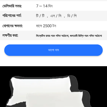
নিয়ন্ত্রণ
ডেলিভারি সময়:
7 ~ 14 দিন
পরিশোধের শর্ত:
টি / টি ， এল / সি ， ডি / পি
আমাদের
যোগানের ক্ষমতা:
মাসে 2500 টন
সাথে
লক্ষণীয় করা:
,
যোগাযোগ
সিন্থেটিক রাবার গরম গলিত আঠালো
জলরোধী ঝিল্লি গরম গলিত আঠালো
করুন
ভালো দাম
খবর
মামলা
একটি
উদ্ধৃতি