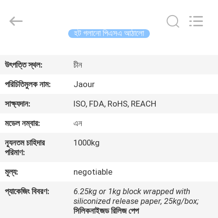
Shanghai
Jaour
Adhesive
Products
Co.,Ltd.
হট গলানো পিএসএ আঠালো
All
Rights
বাড়ি
Reserved.
উৎপত্তি স্থল:
চীন
পণ্য
পরিচিতিমুলক নাম:
Jaour
সাক্ষ্যদান:
ISO, FDA, RoHS, REACH
আমাদের
মডেল নম্বার:
এন
সম্পর্কে
ন্যূনতম চাহিদার
1000kg
পরিমাণ:
কারখানা
মূল্য:
negotiable
ভ্রমণ
প্যাকেজিং বিবরণ:
6.25kg or 1kg block wrapped with
siliconized release paper, 25kg/box;
মান
সিলিকনাইজড রিলিজ পেপ