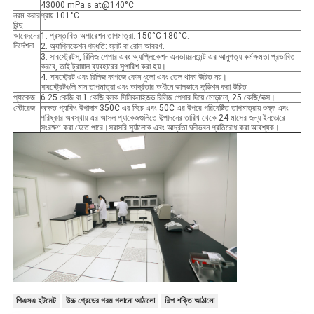
43000 mPa.s at@140°C
নরম করার
প্রায়.101°C
বিন্দু
আবেদনের
1. প্রস্তাবিত অপারেশন তাপমাত্রা: 150°C-180°C.
নির্দেশনা
2. অ্যাপ্লিকেশন পদ্ধতি: স্লট বা রোল আবরণ.
3. সাবস্ট্রেটস, রিলিজ পেপার এবং অ্যাপ্লিকেশন এনভায়রনমেন্ট এর আনুগত্য কর্মক্ষমতা প্রভাবিত
করবে, তাই ট্রায়াল ব্যবহারের সুপারিশ করা হয়।
4. সাবস্ট্রেট এবং রিলিজ কাগজে কোন ধুলো এবং তেল থাকা উচিত নয়।
সাবস্ট্রেটগুলি মান তাপমাত্রা এবং আর্দ্রতার অধীনে ভালভাবে কন্ডিশন করা উচিত
প্যাকেজ
6.25 কেজি বা 1 কেজি ব্লক সিলিকনাইজড রিলিজ পেপার দিয়ে মোড়ানো, 25 কেজি/বক্স।
স্টোরেজ
অক্ষত প্যাকিং উপাদান 350C এর নিচে এবং 50C এর উপরে পরিবেষ্টিত তাপমাত্রায় শুষ্ক এবং
পরিষ্কার অবস্থায় এর আসল প্যাকেজগুলিতে উত্পাদনের তারিখ থেকে 24 মাসের জন্য ইনডোরে
সংরক্ষণ করা যেতে পারে।সরাসরি সূর্যালোক এবং আর্দ্রতা ঘনীভবন প্রতিরোধ করা আবশ্যক।
পিএসএ হটমেট
উচ্চ গ্রেডের গরম গলানো আঠালো
শিল্প শক্তি আঠালো