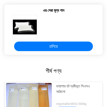
এর সেরা মূল্য পান
চালিয়ে
শীর্ষ পণ্য
ডায়াপার হট দ্রবীভূত পিএসএ
আঠালো
negotiable MOQ:500kg