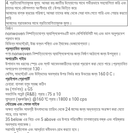
4. প্রতিযোগিতামূলক মূল্য: আমরা বহু-জাতীয় উদ্যোগের সাথে গভীরভাবে সহযোগিতা করি এবং
তাদের সাথে কৌশলগত অংশীদার হই।উপর ভিত্তি করে
আমাদের বাল্ক ক্রয়ের পরিমাণ, আমরা তাদের কাছ থেকে সেরা দাম পেতে পারি এবং শেয়ার করতে
পারি
আমাদের গ্রাহকদের সাথে প্রতিযোগিতামূলক মূল্য।
নির্মাণ
nonwoven নিষ্পত্তিযোগ্য অ্যাপ্লিকেশনএটি ভাল মেশিনিবিলিটি সহ এবং ভাল অনুপ্রবেশ
প্রদান করে
বিভিন্ন সাবস্ট্রেট, উচ্চ বন্ধন শক্তি এবং ট্যাকের ভেজাযোগ্যতা।
প্রস্তাবিত ব্যবহার
পণ্য nonwoven নিষ্পত্তিযোগ্য অ্যাপ্লিকেশনের জন্য নির্মাণ আঠালো জন্য উপযুক্ত।
অপারেটিং গাইড
উপাদান সব ধরনের স্প্রে এবং স্লট আবেদনকারীদের দ্বারা প্রয়োগ করা যেতে পারে।প্রস্তাবিত
অপারেশন তাপমাত্রা 130 -
মেশিন, সাবস্ট্রেট এবং উদ্ভিদের অবস্থার উপর নির্ভর করে উভয়ের জন্য 160 0 C।
প্রাইপাল প্রোপার্টি
চেহারা: হালকা হলুদ স্বচ্ছ কঠিন
রঙ (গার্ডনার): ≤ G5
সফটেনিং পয়েন্ট (R&B): প্রায়।75 ± 10
সান্দ্রতা (ব্রুকফিল্ড): @160 ℃ প্রায়।1800 ± 100 cps
স্টোরেজ এবং শেলফ লাইফ
অক্ষত প্যাকিং সামগ্রী উৎপাদনের তারিখ থেকে 24 মাসের জন্য অভ্যন্তরে সংরক্ষণ করা যেতে
পারে, তার আসল
35 below এর নিচে এবং 5 above এর উপরে পরিবেষ্টিত তাপমাত্রায় শুষ্ক এবং পরিষ্কার
অবস্থায় প্যাকেজ।
সরাসরি সূর্যালোক এবং আর্দ্রতা ঘনীভবন রোধ করতে হবে।