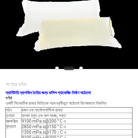
অনুরোধ
সাইট
ম্যাপ
গোপনীয়তা
নীতি
পণ্যের বর্ণনা
স্যানিটারি ন্যাপকিন তৈরির জন্য বালিশ প্যাকেজিং নির্মাণ আঠালো
বর্ণনা
একটি সিন্থেটিক রাবার ভিত্তিক গরম দ্রবীভূত আঠালো বিশেষভাবে বিকশিত
গঠন
রজন এবং থার্মোপ্লাস্টিক রাবার
চেহারা
হালকা হলুদ এবং জল স্বচ্ছ, শক্ত
ব্রুকফিল্ড
9100 mPa.s@200 ° C এ
সান্দ্রতা
2850 mPa.s@150 ° C এ
1350 mPa.s@170। C এ
9100 mPa.s@200 ° C এ