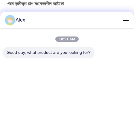
গরম দ্রবীভূত চাপ সংবেদনশীল আঠালো
ভালো তাপ-প্রতিরোধী এবং উচ্চ শিয়ার শক্তি সম্পন্ন পিএসএ আঠা, ডিজিটাল লেবেলের জন্য
Alex
হট মেল্ট আঠা
ভাল থার্মোরোসিস্ট্যান্ট এবং উচ্চ শিয়ার স্ট্রেংথ পিএসএ আঠালো, গরম গলানো আঠালো
10:51 AM
পিই ফিল্ম বন্ডিং হট মল্ট কনস্ট্রাকশন আঠালো সঙ্গে শীর্ষ শীট ননউভেন ল্যামিনেশন
Good day, what product are you looking for?
সব
গরম দ্রবীভূত চাপ 
হট গলানো পিএসএ আঠালো
সংবেদনশীল আঠালো
পিএসএ চাপ সংবেদনশীল 
পিএসএ আঠালো
আঠালো
গরম দ্রবীভূত আঠালো 
গরম দ্রবীভূত করা আঠালো
আঠালো