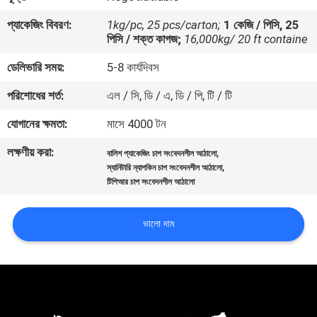
নিয়ন্ত্রণ
প্যাকেজিং বিবরণ:
1kg/pc, 25 pcs/carton;
1 কেজি / পিসি, 25
পিসি / শক্ত কাগজ;
16,000kg/ 20 ft containe
আমাদের
ডেলিভারি সময়:
5-8 কার্যদিবস
সাথে
পরিশোধের শর্ত:
এল / সি, ডি / এ, ডি / পি, টি / টি
যোগাযোগ
যোগানের ক্ষমতা:
মাসে 4000 টন
করুন
লক্ষণীয় করা:
,
বালিশ প্যাকেজিং চাপ সংবেদনশীল আঠালো
,
স্যানিটারি ন্যাপকিন চাপ সংবেদনশীল আঠালো
খবর
টিপিআর চাপ সংবেদনশীল আঠালো
মামলা
ভালো দাম
একটি
উদ্ধৃতি