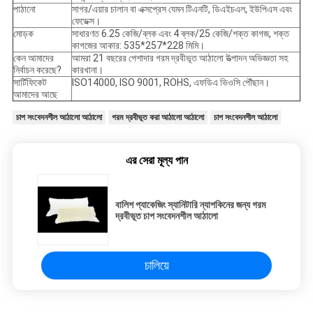
পাঠানো
সাগর/এয়ার চালান বা এক্সপ্রেস যেমন টিএনটি, ডিএইচএল, ইউপিএস এবং
ফেডেক্স।
মোড়ক
সাধারণত 6.25 কেজি/ব্লক এবং 4 ব্লক/25 কেজি/শক্ত কাগজ, শক্ত
কাগজের আকার: 535*257*228 মিমি।
কেন আমাদের
আমরা 21 বছরের পেশাদার গরম দ্রবীভূত আঠালো উত্পাদন অভিজ্ঞতা সহ
নির্বাচন করেছে?
কারখানা।
সার্টিফিকেট
ISO14000, ISO 9001, ROHS, এফডিএ ভিওসি পৌঁছান।
আমাদের আছে
চাপ সংবেদনশীল আঠালো আঠালো
গরম দ্রবীভূত করা আঠালো আঠালো
চাপ সংবেদনশীল আঠালো
এর সেরা মূল্য পান
বালিশ প্যাকেজিং স্যানিটারি ন্যাপকিনের জন্য গরম
দ্রবীভূত চাপ সংবেদনশীল আঠালো
চালিয়ে