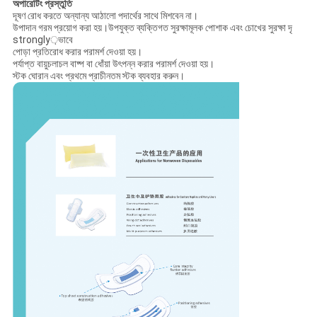
অপারেটিং প্রস্তুতি
দূষণ রোধ করতে অন্যান্য আঠালো পদার্থের সাথে মিশবেন না।
উপাদান গরম প্রয়োগ করা হয়।উপযুক্ত ব্যক্তিগত সুরক্ষামূলক পোশাক এবং চোখের সুরক্ষা দৃ
strongly়ভাবে
পোড়া প্রতিরোধ করার পরামর্শ দেওয়া হয়।
পর্যাপ্ত বায়ুচলাচল বাষ্প বা ধোঁয়া উৎপন্ন করার পরামর্শ দেওয়া হয়।
স্টক ঘোরান এবং প্রথমে প্রাচীনতম স্টক ব্যবহার করুন।