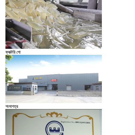
ফ্যাক্টরি শো
শংসাপত্র