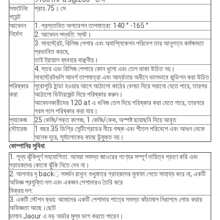
সফটেনিং
প্রায়.75। সে
পয়েন্ট
আবেদন
1. প্রস্তাবিত অপারেশন তাপমাত্রা: 140 ° -165 °
নির্দেশ
2. আবেদন পদ্ধতি: স্লট।
3. সাবস্ট্রেট, রিলিজ পেপার এবং অ্যাপ্লিকেশন পরিবেশ তার আনুগত্য কর্মক্ষমতা
প্রভাবিত করবে,
তাই ট্রায়াল ব্যবহার বাঞ্ছনীয়।
4. স্তর এবং রিলিজ পেপারে কোন ধুলো এবং তেল থাকা উচিত নয়।
সাবস্ট্রেটগুলি আদর্শ তাপমাত্রা এবং আর্দ্রতার অধীনে ভালভাবে কন্ডিশন করা উচিত
পরিষ্কার
পুরোপুরি ঠান্ডা হওয়ার আগে আঠালো কাঠের বেলচা দিয়ে সরানো যেতে পারে, তারপর
করা
আঠালো ডিটারজেন্ট দিয়ে পরিষ্কার করুন।
আবেদনকারীদের 120 at এ খনিজ তেল দিয়ে পরিষ্কার করা যেতে পারে, তারপরে
গরম গলে পরিষ্কার করা যায়।
প্যাকেজ
25 কেজি/শক্ত কাগজ, 1 কেজি/কেক, অস্পষ্ট ছায়াছবি দিয়ে আবৃত
স্টোরেজ
1 বছর 35 ডিগ্রি সেন্টিগ্রেডের নীচে শুষ্ক এবং শীতল পরিবেশে এবং আগুন থেকে
অনেক দূরে, সূর্যালোকের কাছে উন্মুক্ত নয়।
কোম্পানির সুবিধা
1. শূন্য ঝুঁকিপূর্ণ সহযোগিতা: আমরা সমস্ত জাওরের পণ্যের সম্পূর্ণ দায়িত্ব গ্রহণ করি এবং
গ্রাহকদের কোনো ঝুঁকি নিতে দেব না।
2. আপনার দৃ back় সমর্থন রাখুন: শুধুমাত্র গ্রাহকদের মুনাফা পেতে সাহায্য করে না, একটি
অভিজ্ঞ প্রযুক্তি দল এবং একজন পেশাদারও তৈরি করে
বিক্রয় দল.
3. একটি স্টেশন ক্রয়: আমাদের একটি পেশাদার পাত্রে সমস্ত কাঁচামাল নিরাপদে লোড করার
অভিজ্ঞতা আছে।ছোট
চালান Jaour এ বড় অর্ডার মূল্য ভাগ করতে পারেন।