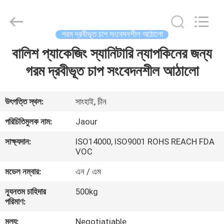
Shanghai
Jaour
Adhesive
Products
Co.,Ltd.
গরম দ্রবীভূত চাপ সংবেদনশীল আঠালো
All
Rights
বালিশ প্যাকেজিং স্যানিটারি ন্যাপকিনের জন্য
বাড়ি
Reserved.
গরম দ্রবীভূত চাপ সংবেদনশীল আঠালো
পণ্য
উৎপত্তি স্থল:
সাংহাই, চীন
আমাদের
পরিচিতিমুলক নাম:
Jaour
সম্পর্কে
সাক্ষ্যদান:
ISO14000, ISO9001 ROHS REACH FDA
VOC
কারখানা
মডেল নম্বার:
এন / এম
ভ্রমণ
ন্যূনতম চাহিদার
500kg
পরিমাণ:
মান
মূল্য:
Negotiatiable