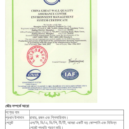
জৌর সম্পর্কে আরো
পণ্যের নাম
প্রধান উপাদান
রাবার, রজন এবং গ্লিসারিনাম।
পেমেন্ট
এল/সি, ডি/এ, ডি/পি, টি/টি, আমরা একটি বড় কোম্পানি এবং বিভিন্ন
পেমেন্ট পদ্ধতি গ্রহণ করি।