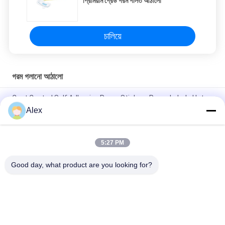
প্রিমিয়াম গ্রেড গরম গলিত আঠালো
চালিয়ে
গরম গলানো আঠালো
Cast Coated Self Adhesive Paper Stickers Paper Labels Hot
Melt Glue
Alex
Skin care safe Raw Materials For Baby Diapers Use Elastic Hot
Melt Glue
5:27 PM
উচ্চ বন্ধন শিশুর ডায়াপার আঠালো জল সাদা রঙ প্রিমিয়াম গ্রেড গরম গলিত আঠালো
Good day, what product are you looking for?
সব
গরম দ্রবীভূত চাপ 
হট গলানো পিএসএ আঠালো
সংবেদনশীল আঠালো