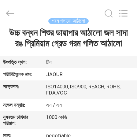
Shanghai
Jaour
Adhesive
Products
Co.,Ltd.
গরম গলানো আঠালো
All
Rights
উচ্চ বন্ধন শিশুর ডায়াপার আঠালো জল সাদা
বাড়ি
Reserved.
রঙ প্রিমিয়াম গ্রেড গরম গলিত আঠালো
পণ্য
উৎপত্তি স্থল:
চীন
আমাদের
পরিচিতিমুলক নাম:
JAOUR
সম্পর্কে
সাক্ষ্যদান:
ISO14000, ISO900, REACH, ROHS,
FDA,VOC
কারখানা
মডেল নম্বার:
এন / এম
ভ্রমণ
ন্যূনতম চাহিদার
1000 কেজি
পরিমাণ:
মান
মূল্য:
negotiable