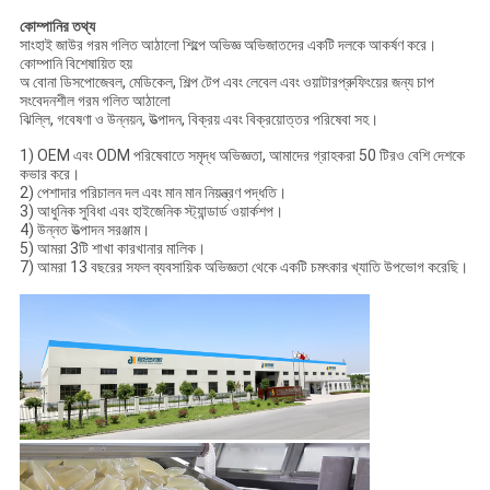
কোম্পানির তথ্য
সাংহাই জাউর গরম গলিত আঠালো শিল্পে অভিজ্ঞ অভিজাতদের একটি দলকে আকর্ষণ করে।
কোম্পানি বিশেষায়িত হয়
অ বোনা ডিসপোজেবল, মেডিকেল, শিল্প টেপ এবং লেবেল এবং ওয়াটারপ্রুফিংয়ের জন্য চাপ
সংবেদনশীল গরম গলিত আঠালো
ঝিল্লি, গবেষণা ও উন্নয়ন, উত্পাদন, বিক্রয় এবং বিক্রয়োত্তর পরিষেবা সহ।
1) OEM এবং ODM পরিষেবাতে সমৃদ্ধ অভিজ্ঞতা, আমাদের গ্রাহকরা 50 টিরও বেশি দেশকে
কভার করে।
2) পেশাদার পরিচালন দল এবং মান মান নিয়ন্ত্রণ পদ্ধতি।
3) আধুনিক সুবিধা এবং হাইজেনিক স্ট্যান্ডার্ড ওয়ার্কশপ।
4) উন্নত উত্পাদন সরঞ্জাম।
5) আমরা 3টি শাখা কারখানার মালিক।
7) আমরা 13 বছরের সফল ব্যবসায়িক অভিজ্ঞতা থেকে একটি চমৎকার খ্যাতি উপভোগ করেছি।