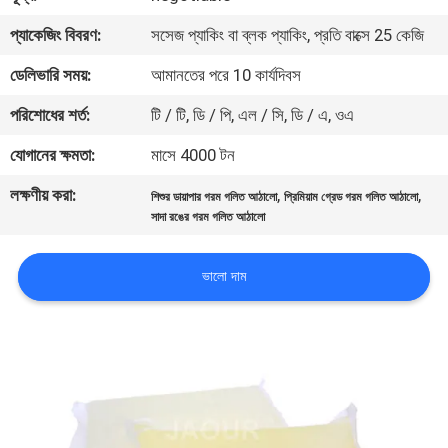
নিয়ন্ত্রণ
প্যাকেজিং বিবরণ:
সসেজ প্যাকিং বা ব্লক প্যাকিং, প্রতি বাক্সে 25 কেজি
ডেলিভারি সময়:
আমানতের পরে 10 কার্যদিবস
আমাদের
পরিশোধের শর্ত:
টি / টি, ডি / পি, এল / সি, ডি / এ, ওএ
সাথে
যোগাযোগ
যোগানের ক্ষমতা:
মাসে 4000 টন
করুন
লক্ষণীয় করা:
,
,
শিশুর ডায়াপার গরম গলিত আঠালো
প্রিমিয়াম গ্রেড গরম গলিত আঠালো
সাদা রঙের গরম গলিত আঠালো
খবর
ভালো দাম
মামলা
একটি
উদ্ধৃতি