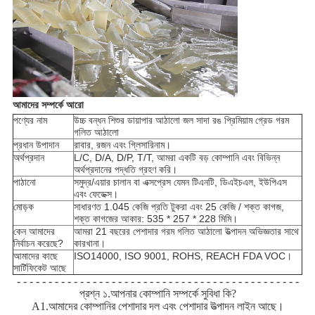
আমাদের সম্পর্কে আরো
পণ্যের নাম
উচ্চ বন্ধন শিশুর ডায়াপার আঠালো জল সাদা রঙ প্রিমিয়াম গ্রেড গরম
গলিত আঠালো
প্রধান উপাদান
রাবার, রজন এবং গ্লিসারিনাম।
অর্থপ্রদান
L/C, D/A, D/P, T/T, আমরা একটি বড় কোম্পানি এবং বিভিন্ন
অর্থপ্রদানের পদ্ধতি গ্রহণ করি।
পাঠানো
সমুদ্র/এয়ার চালান বা এক্সপ্রেস যেমন টিএনটি, ডিএইচএল, ইউপিএস
এবং ফেডেক্স।
মোড়ক
সাধারণত 1.045 কেজি প্রতি টুকরা এবং 25 কেজি / শক্ত কাগজ,
শক্ত কাগজের আকার: 535 * 257 * 228 মিমি।
কেন আমাদের
আমরা 21 বছরের পেশাদার গরম গলিত আঠালো উত্পাদন অভিজ্ঞতার সাথে
নির্বাচন করেছে?
কারখানা।
আমাদের কাছে
ISO14000, ISO 9001, ROHS, REACH FDA VOC।
সার্টিফিকেট আছে
- - - - - - - - - - - - - - - - - - - - - - - - - - - - - - - - - - - - - - - - - - - - -
প্রশ্ন ১.আপনার কোম্পানি সম্পর্কে সুবিধা কি?
A1.আমাদের কোম্পানির পেশাদার দল এবং পেশাদার উত্পাদন লাইন আছে।