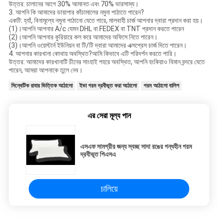
উত্তর: চালানের আগে 30% আমানত এবং 70% ভারসাম্য।
3. আপনি কি আমাদের ডায়াপার কাঁচামালের নমুনা পাঠাতে পারেন?
একটি: হ্যাঁ, বিনামূল্যে নমুনা পাঠানো যেতে পারে, মালবাহী চার্জ আপনার দ্বারা প্রদান করা হয়।
(1)।আপনি আপনার A/c যেমন DHL বা FEDEX বা TNT প্রদান করতে পারেন
(2)।আপনি আপনার কুরিয়ারে কল করে আমাদের অফিসে নিতে পারেন।
(3)।আপনি ওয়েস্টার্ন ইউনিয়ন বা টি/টি দ্বারা আমাদের এক্সপ্রেস চার্জ দিতে পারেন।
4. আপনার কারখানা কোথায় অবস্থিত?আমি কিভাবে এটি পরিদর্শন করতে পারি।
উত্তর: আমাদের কারখানাটি চীনের সাংহাই শহরে অবস্থিত, আপনি হংকিয়াও বিমান বন্দরে যেতে
পারেন, আমরা আপনাকে তুলে নেব।
সিন্থেটিক রাবার ভিত্তিক আঠালো
ইভা গরম দ্রবীভূত করা আঠালো
গরম আঠালো বালিশ
এর সেরা মূল্য পান
এসএফ সামগ্রীর জন্য স্বচ্ছ সাদা রঙের গন্ধহীন গরম
দ্রবীভূত পিএসএ
চালিয়ে