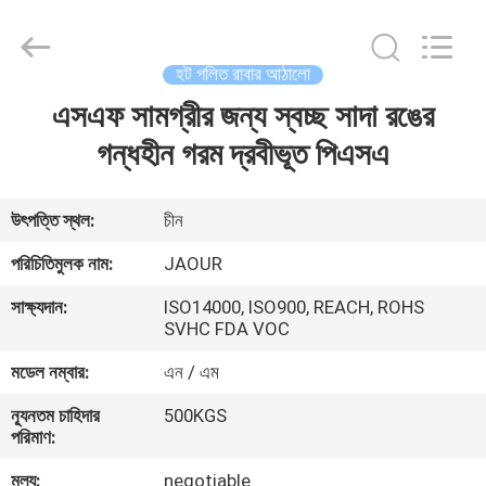
Shanghai
Jaour
Adhesive
Products
Co.,Ltd.
হট গলিত রাবার আঠালো
All
Rights
এসএফ সামগ্রীর জন্য স্বচ্ছ সাদা রঙের
বাড়ি
Reserved.
গন্ধহীন গরম দ্রবীভূত পিএসএ
পণ্য
উৎপত্তি স্থল:
চীন
আমাদের
পরিচিতিমুলক নাম:
JAOUR
সম্পর্কে
সাক্ষ্যদান:
ISO14000, ISO900, REACH, ROHS
SVHC FDA VOC
কারখানা
মডেল নম্বার:
এন / এম
ভ্রমণ
ন্যূনতম চাহিদার
500KGS
পরিমাণ:
মান
মূল্য:
negotiable