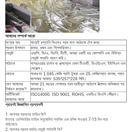
আমাদের সম্পর্কে আরো
পণ্যের নাম
সাংহাই রপ্তানি পিএসএ গরম গলে আঠালো টেপ জন্য
প্রধান উপাদান
রাবার, রজন এবং গ্লিসারিনাম।
পেমেন্ট
এল/সি, ডি/এ, ডি/পি, টি/টি, আমরা একটি বড় কোম্পানি এবং বিভিন্ন
পেমেন্ট পদ্ধতি গ্রহণ করি।
পাঠানো
সাগর/এয়ার চালান বা এক্সপ্রেস যেমন টিএনটি, ডিএইচএল, ইউপিএস এবং
ফেডেক্স।
মোড়ক
সাধারণত 1.045 কেজি প্রতি টুকরা এবং 25 কেজি/শক্ত কাগজ, শক্ত
কাগজের আকার: 535*257*228 মিমি।
কেন আমাদের
আমরা 21 বছরের পেশাদার গরম দ্রবীভূত আঠালো উত্পাদন অভিজ্ঞতা সহ
নির্বাচন করেছে?
কারখানা।
সার্টিফিকেট
ISO14000, ISO 9001, ROHS, এফডিএ ভিওসি পৌঁছান।
আমাদের আছে
প্রায়শই জিজ্ঞাসিত প্রশ্নাবলী
1. আপনার প্রসবের তারিখ কি?
উত্তর: ডেলিভারির তারিখ অনুমোদিত প্যাকিং এবং রসিদ পাওয়ার 7-15 দিন পরে
পরিশোধে.
2. আপনার প্রথম অর্ডার পেমেন্ট শর্তাবলী কি?