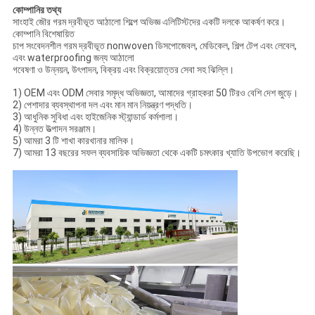
কোম্পানির তথ্য
সাংহাই জৌর গরম দ্রবীভূত আঠালো শিল্পে অভিজ্ঞ এলিটিস্টদের একটি দলকে আকর্ষণ করে।
কোম্পানি বিশেষায়িত
চাপ সংবেদনশীল গরম দ্রবীভূত nonwoven ডিসপোজেবল, মেডিকেল, শিল্প টেপ এবং লেবেল,
এবং waterproofing জন্য আঠালো
গবেষণা ও উন্নয়ন, উৎপাদন, বিক্রয় এবং বিক্রয়োত্তর সেবা সহ ঝিল্লি।
1) OEM এবং ODM সেবার সমৃদ্ধ অভিজ্ঞতা, আমাদের গ্রাহকরা 50 টিরও বেশি দেশ জুড়ে।
2) পেশাদার ব্যবস্থাপনা দল এবং মান মান নিয়ন্ত্রণ পদ্ধতি।
3) আধুনিক সুবিধা এবং হাইজেনিক স্ট্যান্ডার্ড কর্মশালা।
4) উন্নত উত্পাদন সরঞ্জাম।
5) আমরা 3 টি শাখা কারখানার মালিক।
7) আমরা 13 বছরের সফল ব্যবসায়িক অভিজ্ঞতা থেকে একটি চমৎকার খ্যাতি উপভোগ করেছি।