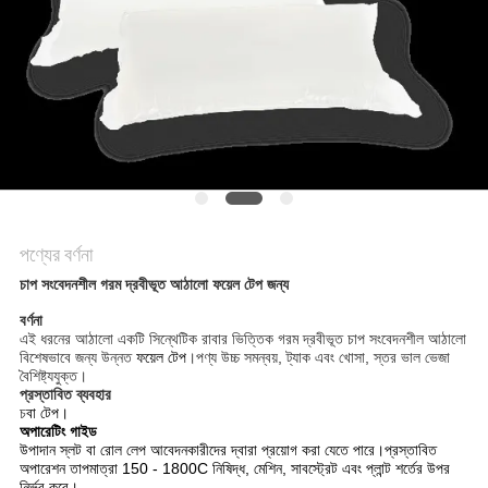
অনুরোধ
সাইট
ম্যাপ
গোপনীয়তা
নীতি
পণ্যের বর্ণনা
চাপ সংবেদনশীল গরম দ্রবীভূত আঠালো ফয়েল টেপ জন্য
বর্ণনা
এই ধরনের আঠালো একটি সিন্থেটিক রাবার ভিত্তিক গরম দ্রবীভূত চাপ সংবেদনশীল আঠালো
বিশেষভাবে জন্য উন্নত
ফয়েল টেপ
।পণ্য উচ্চ সমন্বয়, ট্যাক এবং খোসা, স্তর ভাল ভেজা
বৈশিষ্ট্যযুক্ত।
প্রস্তাবিত ব্যবহার
চ
বা টেপ।
অপারেটিং গাইড
উপাদান স্লট বা রোল লেপ আবেদনকারীদের দ্বারা প্রয়োগ করা যেতে পারে।প্রস্তাবিত
অপারেশন তাপমাত্রা 150 - 1800C নিষিদ্ধ, মেশিন, সাবস্ট্রেট এবং প্লান্ট শর্তের উপর
নির্ভর করে।