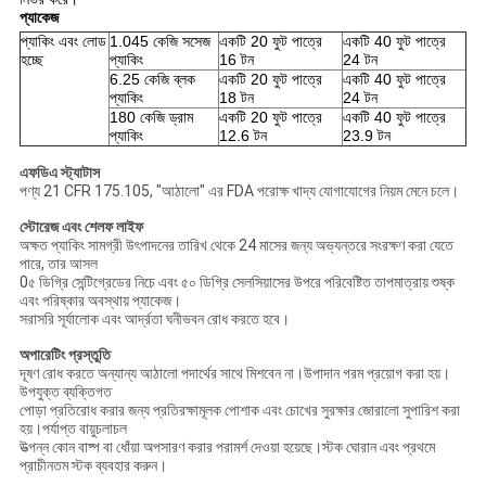
প্যাকেজ
প্যাকিং এবং লোড
1.045 কেজি সসেজ
একটি 20 ফুট পাত্রে
একটি 40 ফুট পাত্রে
হচ্ছে
প্যাকিং
16 টন
24 টন
6.25 কেজি ব্লক
একটি 20 ফুট পাত্রে
একটি 40 ফুট পাত্রে
প্যাকিং
18 টন
24 টন
180 কেজি ড্রাম
একটি 20 ফুট পাত্রে
একটি 40 ফুট পাত্রে
প্যাকিং
12.6 টন
23.9 টন
এফডিএ স্ট্যাটাস
পণ্য 21 CFR 175.105, "আঠালো" এর FDA পরোক্ষ খাদ্য যোগাযোগের নিয়ম মেনে চলে।
স্টোরেজ এবং শেলফ লাইফ
অক্ষত প্যাকিং সামগ্রী উৎপাদনের তারিখ থেকে 24 মাসের জন্য অভ্যন্তরে সংরক্ষণ করা যেতে
পারে, তার আসল
0৫ ডিগ্রি সেন্টিগ্রেডের নিচে এবং ৫০ ডিগ্রি সেলসিয়াসের উপরে পরিবেষ্টিত তাপমাত্রায় শুষ্ক
এবং পরিষ্কার অবস্থায় প্যাকেজ।
সরাসরি সূর্যালোক এবং আর্দ্রতা ঘনীভবন রোধ করতে হবে।
অপারেটিং প্রস্তুতি
দূষণ রোধ করতে অন্যান্য আঠালো পদার্থের সাথে মিশবেন না।উপাদান গরম প্রয়োগ করা হয়।
উপযুক্ত ব্যক্তিগত
পোড়া প্রতিরোধ করার জন্য প্রতিরক্ষামূলক পোশাক এবং চোখের সুরক্ষার জোরালো সুপারিশ করা
হয়।পর্যাপ্ত বায়ুচলাচল
উত্পন্ন কোন বাষ্প বা ধোঁয়া অপসারণ করার পরামর্শ দেওয়া হয়েছে।স্টক ঘোরান এবং প্রথমে
প্রাচীনতম স্টক ব্যবহার করুন।