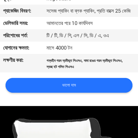
নিয়ন্ত্রণ
প্যাকেজিং বিবরণ:
সসেজ প্যাকিং বা ব্লক প্যাকিং, প্রতি বাক্সে 25 কেজি
ডেলিভারি সময়:
আমানতের পরে 10 কার্যদিবস
আমাদের
পরিশোধের শর্ত:
টি / টি, ডি / পি, এল / সি, ডি / এ, ওএ
সাথে
যোগাযোগ
যোগানের ক্ষমতা:
মাসে 4000 টন
করুন
লক্ষণীয় করা:
,
,
গন্ধহীন গরম দ্রবীভূত পিএসএ
সাদা রঙের গরম দ্রবীভূত পিএসএ
স্বচ্ছ হট গলিত পিএসএ
খবর
ভালো দাম
মামলা
একটি
উদ্ধৃতি