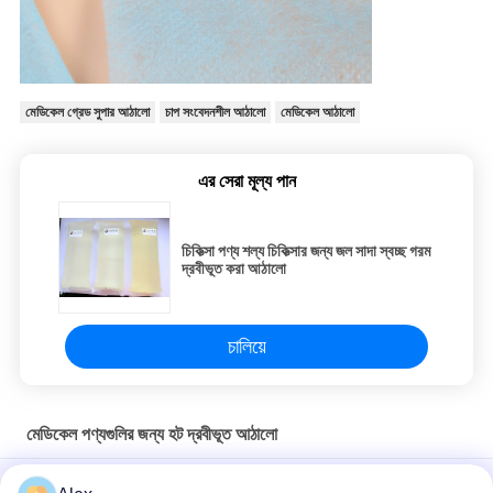
মেডিকেল গ্রেড সুপার আঠালো
চাপ সংবেদনশীল আঠালো
মেডিকেল আঠালো
এর সেরা মূল্য পান
চিকিত্সা পণ্য শল্য চিকিত্সার জন্য জল সাদা স্বচ্ছ গরম
দ্রবীভূত করা আঠালো
চালিয়ে
মেডিকেল পণ্যগুলির জন্য হট দ্রবীভূত আঠালো
মেডিকেল টেপ প্লাস্টার ক্ষত ড্রেসিংয়ের জন্য উচ্চ খোসার শক্তি জিংক অক্সাইড গরম