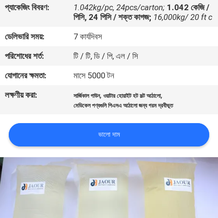
প্যাকেজিং বিবরণ:
1.042kg/pc, 24pcs/carton;
1.042 কেজি /
নিয়ন্ত্রণ
পিসি, 24 পিসি / শক্ত কাগজ;
16,000kg/ 20 ft c
ডেলিভারি সময়:
7 কার্যদিবস
আমাদের
পরিশোধের শর্ত:
টি / টি, ডি / পি, এল / সি
সাথে
যোগাযোগ
যোগানের ক্ষমতা:
মাসে 5000 টন
করুন
লক্ষণীয় করা:
,
,
সার্জিকাল গাউন
ওয়াটার হোয়াইট হট মল্ট আঠালো
মেডিকেল পণ্যগুলি পিএসএ আঠালো জন্য গরম দ্রবীভূত
খবর
ভালো দাম
মামলা
একটি
উদ্ধৃতি