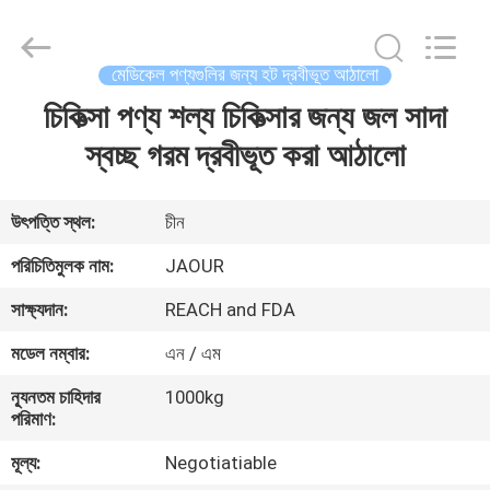
Shanghai
Jaour
Adhesive
Products
Co.,Ltd.
মেডিকেল পণ্যগুলির জন্য হট দ্রবীভূত আঠালো
All
Rights
চিকিত্সা পণ্য শল্য চিকিত্সার জন্য জল সাদা
বাড়ি
Reserved.
স্বচ্ছ গরম দ্রবীভূত করা আঠালো
পণ্য
উৎপত্তি স্থল:
চীন
আমাদের
পরিচিতিমুলক নাম:
JAOUR
সম্পর্কে
সাক্ষ্যদান:
REACH and FDA
মডেল নম্বার:
এন / এম
কারখানা
ন্যূনতম চাহিদার
1000kg
ভ্রমণ
পরিমাণ:
মূল্য:
Negotiatiable
মান