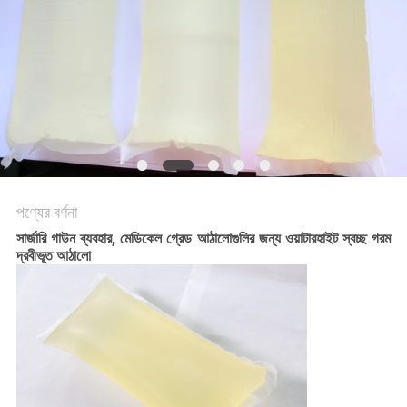
অনুরোধ
সাইট
ম্যাপ
গোপনীয়তা
নীতি
পণ্যের বর্ণনা
সার্জারি গাউন ব্যবহার, মেডিকেল গ্রেড আঠালোগুলির জন্য ওয়াটারহাইট স্বচ্ছ গরম
দ্রবীভূত আঠালো