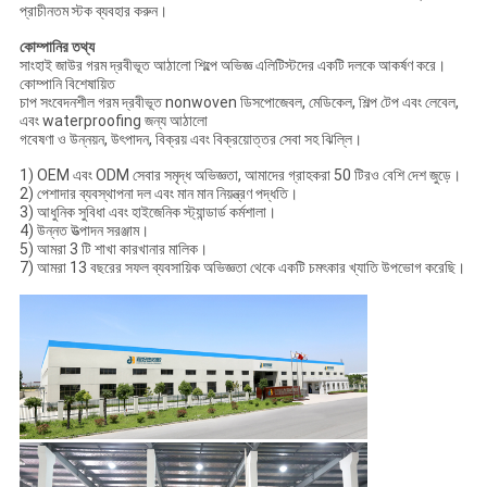
প্রাচীনতম স্টক ব্যবহার করুন।
কোম্পানির তথ্য
সাংহাই জাউর গরম দ্রবীভূত আঠালো শিল্পে অভিজ্ঞ এলিটিস্টদের একটি দলকে আকর্ষণ করে।
কোম্পানি বিশেষায়িত
চাপ সংবেদনশীল গরম দ্রবীভূত nonwoven ডিসপোজেবল, মেডিকেল, শিল্প টেপ এবং লেবেল,
এবং waterproofing জন্য আঠালো
গবেষণা ও উন্নয়ন, উৎপাদন, বিক্রয় এবং বিক্রয়োত্তর সেবা সহ ঝিল্লি।
1) OEM এবং ODM সেবার সমৃদ্ধ অভিজ্ঞতা, আমাদের গ্রাহকরা 50 টিরও বেশি দেশ জুড়ে।
2) পেশাদার ব্যবস্থাপনা দল এবং মান মান নিয়ন্ত্রণ পদ্ধতি।
3) আধুনিক সুবিধা এবং হাইজেনিক স্ট্যান্ডার্ড কর্মশালা।
4) উন্নত উত্পাদন সরঞ্জাম।
5) আমরা 3 টি শাখা কারখানার মালিক।
7) আমরা 13 বছরের সফল ব্যবসায়িক অভিজ্ঞতা থেকে একটি চমৎকার খ্যাতি উপভোগ করেছি।