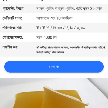
নিয়ন্ত্রণ
প্যাকেজিং বিবরণ:
সসেজ প্যাকিং বা ব্লক প্যাকিং, প্রতি বাক্সে 25 কেজি
ডেলিভারি সময়:
আমানতের পরে 10 কার্যদিবস
আমাদের
পরিশোধের শর্ত:
টি / টি, ডি / পি, এল / সি, ডি / এ, ওএ
সাথে
যোগাযোগ
যোগানের ক্ষমতা:
মাসে 4000 টন
করুন
লক্ষণীয় করা:
,
,
হট দ্রবীভূত রাবার আঠালো আঠালো
সংবেদনশীল হট দ্রবীভূত রাবার আঠালো
চাপ হট দ্রবীভূত রাবার আঠালো
খবর
ভালো দাম
মামলা
একটি
উদ্ধৃতি