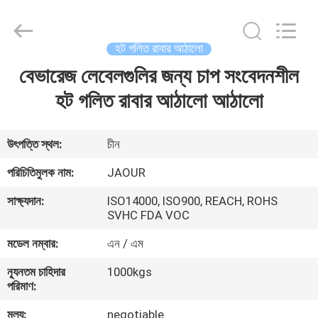
Shanghai
Jaour
Adhesive
Products
Co.,Ltd.
হট গলিত রাবার আঠালো
All
Rights
বেভারেজ লেবেলগুলির জন্য চাপ সংবেদনশীল
বাড়ি
Reserved.
হট গলিত রাবার আঠালো আঠালো
পণ্য
উৎপত্তি স্থল:
চীন
আমাদের
পরিচিতিমুলক নাম:
JAOUR
সম্পর্কে
সাক্ষ্যদান:
ISO14000, ISO900, REACH, ROHS
SVHC FDA VOC
কারখানা
মডেল নম্বার:
এন / এম
ভ্রমণ
ন্যূনতম চাহিদার
1000kgs
পরিমাণ:
মান
মূল্য:
negotiable