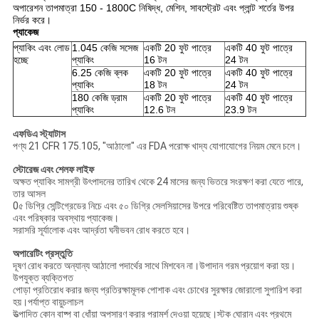
অপারেশন তাপমাত্রা 150 - 1800C নিষিদ্ধ, মেশিন, সাবস্ট্রেট এবং প্লান্ট শর্তের উপর
নির্ভর করে।
প্যাকেজ
প্যাকিং এবং লোড
1.045 কেজি সসেজ
একটি 20 ফুট পাত্রে
একটি 40 ফুট পাত্রে
হচ্ছে
প্যাকিং
16 টন
24 টন
6.25 কেজি ব্লক
একটি 20 ফুট পাত্রে
একটি 40 ফুট পাত্রে
প্যাকিং
18 টন
24 টন
180 কেজি ড্রাম
একটি 20 ফুট পাত্রে
একটি 40 ফুট পাত্রে
প্যাকিং
12.6 টন
23.9 টন
এফডিএ স্ট্যাটাস
পণ্য 21 CFR 175.105, "আঠালো" এর FDA পরোক্ষ খাদ্য যোগাযোগের নিয়ম মেনে চলে।
স্টোরেজ এবং শেলফ লাইফ
অক্ষত প্যাকিং সামগ্রী উৎপাদনের তারিখ থেকে 24 মাসের জন্য ভিতরে সংরক্ষণ করা যেতে পারে,
তার আসল
0৫ ডিগ্রি সেন্টিগ্রেডের নিচে এবং ৫০ ডিগ্রি সেলসিয়াসের উপরে পরিবেষ্টিত তাপমাত্রায় শুষ্ক
এবং পরিষ্কার অবস্থায় প্যাকেজ।
সরাসরি সূর্যালোক এবং আর্দ্রতা ঘনীভবন রোধ করতে হবে।
অপারেটিং প্রস্তুতি
দূষণ রোধ করতে অন্যান্য আঠালো পদার্থের সাথে মিশবেন না।উপাদান গরম প্রয়োগ করা হয়।
উপযুক্ত ব্যক্তিগত
পোড়া প্রতিরোধ করার জন্য প্রতিরক্ষামূলক পোশাক এবং চোখের সুরক্ষার জোরালো সুপারিশ করা
হয়।পর্যাপ্ত বায়ুচলাচল
উত্পাদিত কোন বাষ্প বা ধোঁয়া অপসারণ করার পরামর্শ দেওয়া হয়েছে।স্টক ঘোরান এবং প্রথমে