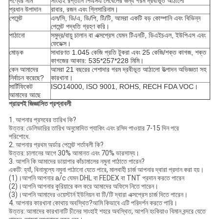
পণ্যের নাম
সাংহাই রপ্তানি পিএসএ লেবেলের জন্য গরম দ্রবীভূত আঠালো
প্রধান উপাদান
রাবার, রজন এবং গ্লিসারিনাম।
পেমেন্ট
এল/সি, ডি/এ, ডি/পি, টি/টি, আমরা একটি বড় কোম্পানি এবং বিভিন্ন
পেমেন্ট পদ্ধতি গ্রহণ করি।
পাঠানো
সমুদ্র/বায়ু চালান বা এক্সপ্রেস যেমন টিএনটি, ডিএইচএল, ইউপিএস এবং
ফেডেক্স।
মোড়ক
সাধারণত 1.045 কেজি প্রতি টুকরা এবং 25 কেজি/শক্ত কাগজ, শক্ত
কাগজের আকার: 535*257*228 মিমি।
কেন আমাদের
আমরা 21 বছরের পেশাদার গরম দ্রবীভূত আঠালো উত্পাদন অভিজ্ঞতা সহ
নির্বাচন করেছে?
কারখানা।
সার্টিফিকেট
ISO14000, ISO 9001, ROHS, RECH FDA VOC।
আমাদের আছে
প্রায়শই জিজ্ঞাসিত প্রশ্নাবলী
1. আপনার প্রসবের তারিখ কি?
উত্তর: ডেলিভারির তারিখ অনুমোদিত প্যাকিং এবং রসিদ পাওয়ার 7-15 দিন পরে
পরিশোধে.
2. আপনার প্রথম অর্ডার পেমেন্ট শর্তাবলী কি?
উত্তর: চালানের আগে 30% আমানত এবং 70% ভারসাম্য।
3. আপনি কি আমাদের ডায়াপার কাঁচামালের নমুনা পাঠাতে পারেন?
একটি: হ্যাঁ, বিনামূল্যে নমুনা পাঠানো যেতে পারে, মালবাহী চার্জ আপনার দ্বারা প্রদান করা হয়।
(1)।আপনি আপনার a/c যেমন DHL বা FEDEX বা TNT প্রদান করতে পারেন
(2)।আপনি আপনার কুরিয়ারে কল করে আমাদের অফিসে নিতে পারেন।
(3)।আপনি আমাদের ওয়েস্টার্ন ইউনিয়ন বা টি/টি দ্বারা এক্সপ্রেস চার্জ দিতে পারেন।
4. আপনার কারখানা কোথায় অবস্থিত?আমি কিভাবে এটি পরিদর্শন করতে পারি।
উত্তর: আমাদের কারখানাটি চীনের সাংহাই শহরে অবস্থিত, আপনি হংকিয়াও বিমান বন্দরে যেতে