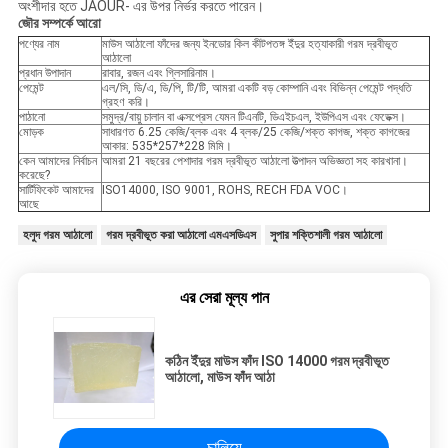
অংশীদার হতে JAOUR- এর উপর নির্ভর করতে পারেন।
জৌর সম্পর্কে আরো
পণ্যের নাম
মাউস আঠালো ফাঁদের জন্য ইনডোর কিল কীটপতঙ্গ ইঁদুর হত্যাকারী গরম দ্রবীভূত
আঠালো
প্রধান উপাদান
রাবার, রজন এবং গ্লিসারিনাম।
পেমেন্ট
এল/সি, ডি/এ, ডি/পি, টি/টি, আমরা একটি বড় কোম্পানি এবং বিভিন্ন পেমেন্ট পদ্ধতি
গ্রহণ করি।
পাঠানো
সমুদ্র/বায়ু চালান বা এক্সপ্রেস যেমন টিএনটি, ডিএইচএল, ইউপিএস এবং ফেডেক্স।
মোড়ক
সাধারণত 6.25 কেজি/ব্লক এবং 4 ব্লক/25 কেজি/শক্ত কাগজ, শক্ত কাগজের
আকার: 535*257*228 মিমি।
কেন আমাদের নির্বাচন
আমরা 21 বছরের পেশাদার গরম দ্রবীভূত আঠালো উত্পাদন অভিজ্ঞতা সহ কারখানা।
করেছে?
সার্টিফিকেট আমাদের
ISO14000, ISO 9001, ROHS, RECH FDA VOC।
আছে
হলুদ গরম আঠালো
গরম দ্রবীভূত করা আঠালো এমএসডিএস
সুপার শক্তিশালী গরম আঠালো
এর সেরা মূল্য পান
কঠিন ইঁদুর মাউস ফাঁদ ISO 14000 গরম দ্রবীভূত
আঠালো, মাউস ফাঁদ আঠা
চালিয়ে