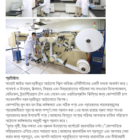
প্রতিষ্ঠান:
সাংহাই জাউর গরম দ্রবীভূত আঠালো শিল্পে অভিজ্ঞ এলিটিস্টদের একটি দলকে আকর্ষণ করে।
গবেষণা ও উন্নয়ন, উত্পাদন, বিক্রয় এবং বিক্রয়োত্তর পরিষেবা সহ ননওয়েন ডিসপোজেবল,
মেডিকেল, ইন্ডাস্ট্রিয়াল টেপ এবং লেবেল এবং ওয়াটারপ্রুফিং ঝিল্লির জন্য কোম্পানিটি চাপ
সংবেদনশীল গরম দ্রবীভূত আঠালোতে বিশেষ।
কোম্পানির মূল মান হল উচ্চ কর্মক্ষমতা এবং সঠিক পণ্য এবং গ্রাহকদের পারফরম্যান্সের
প্রয়োজনীয়তা পূরণের জন্য সম্পূর্ণ সেবা প্রদান করা।এর মধ্যে রয়েছে দ্রুত সাড়া পাওয়া
গ্রাহকদের জন্য উপযোগী পণ্য।আমাদের বিস্তৃত পণ্যের পরিসর আপনাকে চাহিদা পরিবেশে
আঠালো কর্মক্ষমতার বহুমুখী পছন্দ প্রদান করে।
"মূল্য-সৃষ্টি, উচ্চ দক্ষতা এবং ধ্রুবক উদ্যোগের কর্পোরেট ব্যবসায়িক দর্শন।"কোম্পানিকে
সক্রিয়ভাবে এগিয়ে যেতে সহায়তা করে।আমাদের ব্যবসায়িক দল প্রস্তুত এবং আপনার সেবা
করার জন্য প্রস্তুত, এবং আপনি আঠালো প্রযুক্তিতে আপনার ধারাবাহিক এবং দীর্ঘমেয়াদী