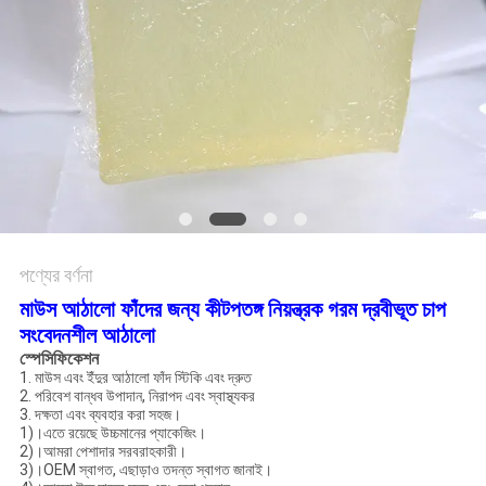
অনুরোধ
সাইট
ম্যাপ
গোপনীয়তা
নীতি
পণ্যের বর্ণনা
মাউস আঠালো ফাঁদের জন্য কীটপতঙ্গ নিয়ন্ত্রক গরম দ্রবীভূত চাপ
সংবেদনশীল আঠালো
স্পেসিফিকেশন
1. মাউস এবং ইঁদুর আঠালো ফাঁদ স্টিকি এবং দ্রুত
2. পরিবেশ বান্ধব উপাদান, নিরাপদ এবং স্বাস্থ্যকর
3. দক্ষতা এবং ব্যবহার করা সহজ।
1)।এতে রয়েছে উচ্চমানের প্যাকেজিং।
2)।আমরা পেশাদার সরবরাহকারী।
3)।OEM স্বাগত, এছাড়াও তদন্ত স্বাগত জানাই।