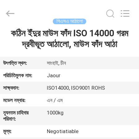
Shanghai
Jaour
Adhesive
Products
Co.,Ltd.
পিএসএ আঠালো
All
Rights
কঠিন ইঁদুর মাউস ফাঁদ ISO 14000 গরম
বাড়ি
Reserved.
দ্রবীভূত আঠালো, মাউস ফাঁদ আঠা
পণ্য
উৎপত্তি স্থল:
সাংহাই, চীন
আমাদের
পরিচিতিমুলক নাম:
Jaour
সম্পর্কে
সাক্ষ্যদান:
ISO14000, ISO9001 ROHS
মডেল নম্বার:
এন / এম
কারখানা
ন্যূনতম চাহিদার
1000kg
ভ্রমণ
পরিমাণ:
মূল্য:
Negotiatiable
মান