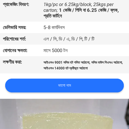
প্যাকেজিং বিবরণ:
1kg/pc or 6.25kg/block, 25kgs per
নিয়ন্ত্রণ
carton;
1 কেজি / পিসি বা 6.25 কেজি / ব্লক,
প্রতি কার্টনে
আমাদের
ডেলিভারি সময়:
5-8 কার্যদিবস
সাথে
পরিশোধের শর্ত:
এল / সি, ডি / এ, ডি / পি, টি / টি
যোগাযোগ
যোগানের ক্ষমতা:
মাসে 5000 টন
করুন
লক্ষণীয় করা:
,
,
আইএসও 9001 সলিড হট গলিত আঠালো
সলিড মাউস পিএসএ আঠালো
আইএসও 14000 হট দ্রবীভূত আঠালো
খবর
ভালো দাম
মামলা
একটি
উদ্ধৃতি