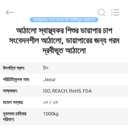
Shanghai
Jaour
Adhesive
Products
Co.,Ltd.
স্বাস্থ্যকর পণ্য জন্য হট দ্রবীভূত আঠালো
All
Rights
আঠালো স্বাস্থ্যকর শিশুর ডায়াপার চাপ
বাড়ি
Reserved.
সংবেদনশীল আঠালো, ডায়াপারের জন্য গরম
পণ্য
দ্রবীভূত আঠালো
আমাদের
উৎপত্তি স্থল:
চীন
সম্পর্কে
পরিচিতিমুলক নাম:
Jaour
সাক্ষ্যদান:
ISO, REACH, RoHS, FDA
কারখানা
মডেল নম্বার:
এন / এম
ভ্রমণ
ন্যূনতম চাহিদার
1000kg
পরিমাণ:
মান