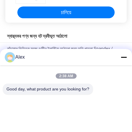
চালিয়ে
স্বাস্থ্যকর পণ্য জন্য হট দ্রবীভূত আঠালো
কাঁচামাল ভিত্তিক স্বচ্ছ বর্ণহীন ইলাস্টিক আঠালো জন্য অতি পাতলা Spandex /
disposable প্যান পণ্য মধ্যে ইলাস্টিক
Alex
বালিশ টাইপ প্যাকিং হাইজেনিক ডিসপোজেবল হট মেল্ট আঠালো স্বচ্ছ রঙের সাথে গরম গলিত
আঠালো পিএসএ
2:38 AM
স্যানিটারি ন্যাপকিনের জন্য কম গন্ধ ভাল ট্যাক গরম দ্রবীভূত আঠালো রাবার
Good day, what product are you looking for?
সব
গরম দ্রবীভূত চাপ 
হট গলানো পিএসএ আঠালো
সংবেদনশীল আঠালো