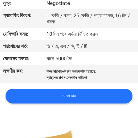
মূল্য:
Negotiate
নিয়ন্ত্রণ
প্যাকেজিং বিবরণ:
1 কেজি / ব্লক, 25 কেজি / শক্ত কাগজ, 16 টন /
ধারক
আমাদের
ডেলিভারি সময়:
10 দিন পরে অর্ডার নিশ্চিত করুন
সাথে
পরিশোধের শর্ত:
ডি / এ, এল / সি, টি / টি
যোগাযোগ
করুন
যোগানের ক্ষমতা:
মাসে 5000 টন
লক্ষণীয় করা:
,
শিশুর ডায়াপারগুলি চাপ সংবেদনশীল আঠালো
খবর
স্বাস্থ্যকর চাপ সংবেদনশীল আঠালো
ভালো দাম
মামলা
একটি
উদ্ধৃতি