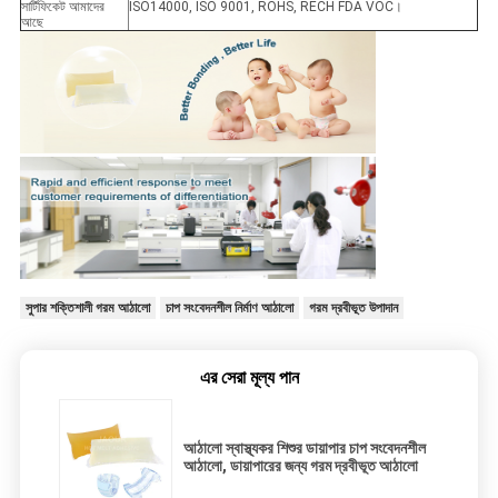
সার্টিফিকেট আমাদের
ISO14000, ISO 9001, ROHS, RECH FDA VOC।
আছে
সুপার শক্তিশালী গরম আঠালো
চাপ সংবেদনশীল নির্মাণ আঠালো
গরম দ্রবীভূত উপাদান
এর সেরা মূল্য পান
আঠালো স্বাস্থ্যকর শিশুর ডায়াপার চাপ সংবেদনশীল
আঠালো, ডায়াপারের জন্য গরম দ্রবীভূত আঠালো