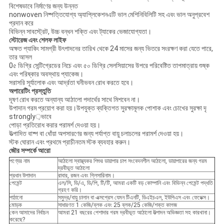
বিশেষভাবে নির্মাণের জন্য উন্নত
nonwoven নিষ্পত্তিযোগ্য অ্যাপ্লিকেশনএটি ভাল মেশিনিবিলিটি সহ এবং ভাল অনুপ্রবেশ
প্রদান করে
বিভিন্ন সাবস্ট্রেট, উচ্চ বন্ধন শক্তি এবং ট্যাকের ভেজাযোগ্যতা।
স্টোরেজ এবং শেলফ লাইফ
অক্ষত প্যাকিং সামগ্রী উৎপাদনের তারিখ থেকে 24 মাসের জন্য ভিতরে সংরক্ষণ করা যেতে পারে,
তার আসল
0৫ ডিগ্রি সেন্টিগ্রেডের নিচে এবং ৫০ ডিগ্রি সেলসিয়াসের উপরে পরিবেষ্টিত তাপমাত্রায় শুষ্ক
এবং পরিষ্কার অবস্থায় প্যাকেজ।
সরাসরি সূর্যালোক এবং আর্দ্রতা ঘনীভবন রোধ করতে হবে।
অপারেটিং প্রস্তুতি
দূষণ রোধ করতে অন্যান্য আঠালো পদার্থের সাথে মিশবেন না।
উপাদান গরম প্রয়োগ করা হয়।উপযুক্ত ব্যক্তিগত সুরক্ষামূলক পোশাক এবং চোখের সুরক্ষা দৃ
strongly়ভাবে
পোড়া প্রতিরোধ করার পরামর্শ দেওয়া হয়।
উত্পাদিত বাষ্প বা ধোঁয়া অপসারণের জন্য পর্যাপ্ত বায়ু চলাচলের পরামর্শ দেওয়া হয়।
স্টক ঘোরান এবং প্রথমে প্রাচীনতম স্টক ব্যবহার করুন।
জৌর সম্পর্কে আরো
পণ্যের নাম
আঠালো স্বাস্থ্যকর শিশুর ডায়াপার চাপ সংবেদনশীল আঠালো, ডায়াপারের জন্য গরম
দ্রবীভূত আঠালো
প্রধান উপাদান
রাবার, রজন এবং গ্লিসারিনাম।
পেমেন্ট
এল/সি, ডি/এ, ডি/পি, টি/টি, আমরা একটি বড় কোম্পানি এবং বিভিন্ন পেমেন্ট পদ্ধতি
গ্রহণ করি।
পাঠানো
সমুদ্র/বায়ু চালান বা এক্সপ্রেস যেমন টিএনটি, ডিএইচএল, ইউপিএস এবং ফেডেক্স।
মোড়ক
সাধারণত 1 কেজি/ব্লক এবং 25 ব্লক/25 কেজি/শক্ত কাগজ
কেন আমাদের নির্বাচন
আমরা 21 বছরের পেশাদার গরম দ্রবীভূত আঠালো উত্পাদন অভিজ্ঞতা সহ কারখানা।
করেছে?