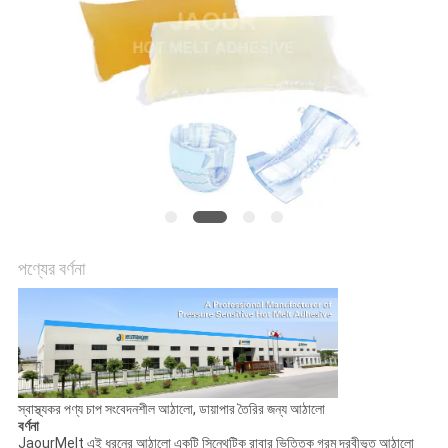
অনুরোধ
সাইট
ম্যাপ
গোপনীয়তা
নীতি
পণ্যের বর্ণনা
স্বাস্থ্যকর পণ্য চাপ সংবেদনশীল আঠালো, ডায়াপার তৈরির জন্য আঠালো
বর্ণনা
JaourMelt এই ধরনের আঠালো একটি সিন্থেটিক রাবার ভিত্তিক গরম দ্রবীভূত আঠালো