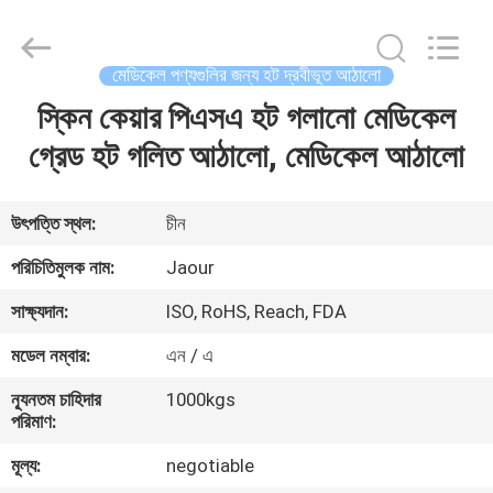
Shanghai
Jaour
Adhesive
Products
Co.,Ltd.
মেডিকেল পণ্যগুলির জন্য হট দ্রবীভূত আঠালো
All
Rights
স্কিন কেয়ার পিএসএ হট গলানো মেডিকেল
বাড়ি
Reserved.
গ্রেড হট গলিত আঠালো, মেডিকেল আঠালো
পণ্য
উৎপত্তি স্থল:
চীন
আমাদের
পরিচিতিমুলক নাম:
Jaour
সম্পর্কে
সাক্ষ্যদান:
ISO, RoHS, Reach, FDA
মডেল নম্বার:
এন / এ
কারখানা
ন্যূনতম চাহিদার
1000kgs
ভ্রমণ
পরিমাণ:
মূল্য:
negotiable
মান