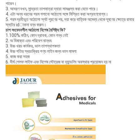
পারেন।
3. আবরণ যখন, সান্দ্রতা তাপমাত্রা দ্বারা সামঞ্জস্য করা যেতে পারে।
4. এটা অন্য ধরনের গরম গলানো আঠালো সঙ্গে মিশ্রিত করা অগ্রহণযোগ্য।
5. গরম দ্রবীভূত আঠালো স্লট পূরণের পর, দয়া করে বাহ্যিক অমেধ্য থেকে দূষণের ক্ষেত্রে রাবার
স্লটের idাকনা বন্ধ করুন।
চাপ সংবেদনশীল আঠালো বিশেষ বৈশিষ্ট্য কি?
1.100% কঠিন, কোন দ্রাবক, কোন গন্ধ নেই
2. অ বিষাক্ত এবং পরিবেশ বান্ধব
3. উচ্চ খরচ কার্যকর, ভাল তাপস্থাপকতা
4. উচ্চ গতির স্বয়ংক্রিয় পণ্য লাইন জন্য ভাল মামলা
5. কাজ করা সহজ
6. দীর্ঘ শেলফ লাইফ এবং বিশেষ স্টোরেজ বা হ্যান্ডলিং অবস্থার প্রয়োজন হয় না