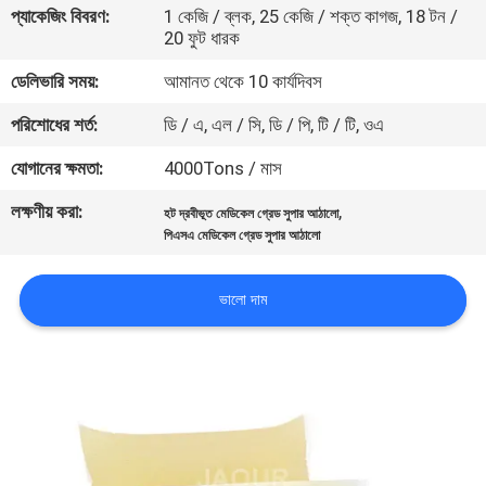
প্যাকেজিং বিবরণ:
1 কেজি / ব্লক, 25 কেজি / শক্ত কাগজ, 18 টন /
নিয়ন্ত্রণ
20 ফুট ধারক
ডেলিভারি সময়:
আমানত থেকে 10 কার্যদিবস
আমাদের
পরিশোধের শর্ত:
ডি / এ, এল / সি, ডি / পি, টি / টি, ওএ
সাথে
যোগাযোগ
যোগানের ক্ষমতা:
4000Tons / মাস
করুন
লক্ষণীয় করা:
,
হট দ্রবীভূত মেডিকেল গ্রেড সুপার আঠালো
পিএসএ মেডিকেল গ্রেড সুপার আঠালো
খবর
ভালো দাম
মামলা
একটি
উদ্ধৃতি