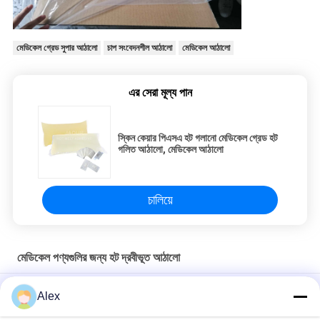
মেডিকেল গ্রেড সুপার আঠালো
চাপ সংবেদনশীল আঠালো
মেডিকেল আঠালো
এর সেরা মূল্য পান
স্কিন কেয়ার পিএসএ হট গলানো মেডিকেল গ্রেড হট
গলিত আঠালো, মেডিকেল আঠালো
চালিয়ে
মেডিকেল পণ্যগুলির জন্য হট দ্রবীভূত আঠালো
মেডিকেল টেপ প্লাস্টার ক্ষত ড্রেসিংয়ের জন্য উচ্চ খোসার শক্তি জিংক অক্সাইড গরম
Alex
দ্রবীভূত পিএসএ আঠালো