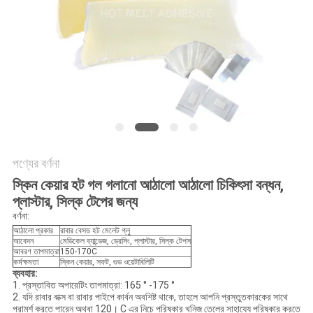
অনুরোধ
সাইট
ম্যাপ
গোপনীয়তা
নীতি
পণ্যের বর্ণনা
স্কিন কেয়ার হট গল গলানো আঠালো আঠালো চিকিৎসা বন্ধন,
প্লাস্টার, সিল্ক টেপের জন্য
বর্ণনা:
আঠালো প্রকার
রাবার বেসড হট মেলেট গ্লু
আবেদন
মেডিকেল ব্যান্ডেজ, ড্রেসিং, প্লাস্টার, সিল্ক টেপস
আবরণ তাপমাত্রা
150-170C
কর্মক্ষমতা
স্কিন কেয়ার, সফট, গুড ওয়েটাবিলিটি
ব্যবহার:
1. প্রস্তাবিত অপারেটিং তাপমাত্রা: 165 ° -175 °
2. যদি রাবার বাক্স বা রাবার পাইপে কার্বন অবশিষ্ট থাকে, তাহলে আপনি প্রস্তুতকারকের সাথে
পরামর্শ করতে পারেন অথবা 120। C এর নিচে পরিষ্কার খনিজ তেলের সাহায্যে পরিষ্কার করতে