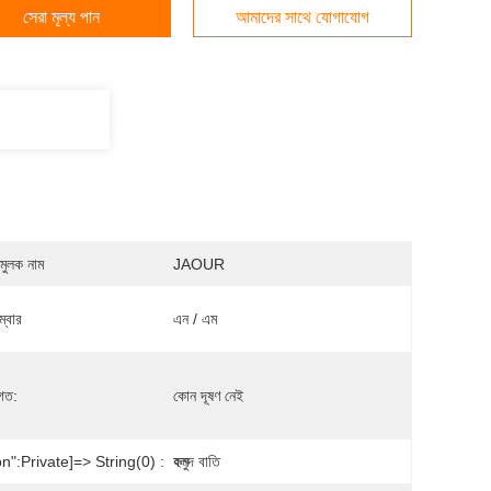
সেরা মূল্য পান
আমাদের সাথে যোগাযোগ
মুলক নাম
JAOUR
্বার
এন / এম
গত:
কোন দূষণ নেই
":private]=> String(0) :
কম
হলুদ বাতি