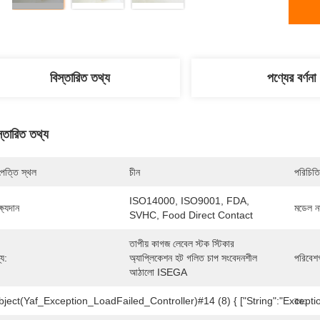
বিস্তারিত তথ্য
পণ্যের বর্ণনা
স্তারিত তথ্য
পত্তি স্থল
চীন
পরিচিতি
ISO14000, ISO9001, FDA, 
্ষ্যদান
মডেল নম
SVHC, Food Direct Contact
তাপীয় কাগজ লেবেল স্টক স্টিকার 
্য:
অ্যাপ্লিকেশন হট গলিত চাপ সংবেদনশীল 
পরিবেশ
আঠালো ISEGA
ject(Yaf_Exception_LoadFailed_Controller)#14 (8) { ["string":"Exception
রঙ: