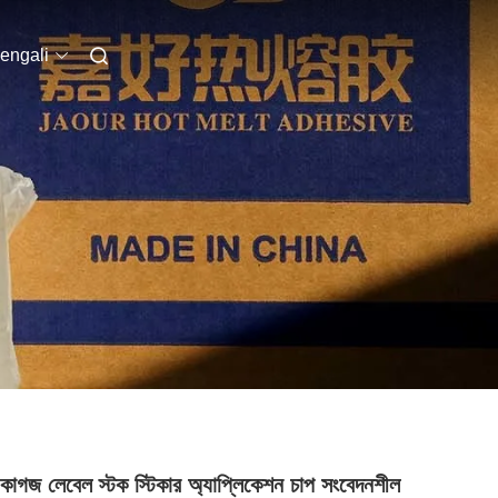
engali
 কাগজ লেবেল স্টক স্টিকার অ্যাপ্লিকেশন চাপ সংবেদনশীল