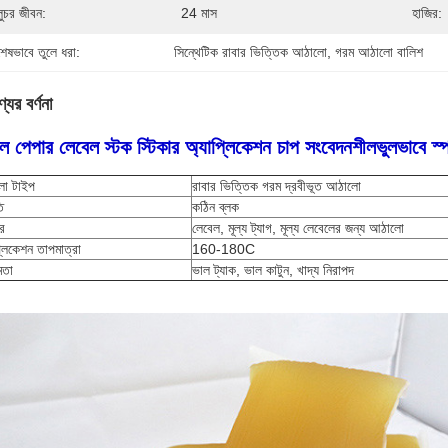
লুচর জীবন:
24 মাস
হাজির:
শেষভাবে তুলে ধরা:
সিন্থেটিক রাবার ভিত্তিক আঠালো
, 
গরম আঠালো বালিশ
যের বর্ণনা
মাল পেপার লেবেল স্টক স্টিকার অ্যাপ্লিকেশন
চাপ সংবেদনশীল
ভুলভাবে স্
ো টাইপ
রাবার ভিত্তিক গরম দ্রবীভূত আঠালো
ি
কঠিন ব্লক
ার
লেবেল, মূল্য ট্যাগ, মূল্য লেবেলের জন্য আঠালো
্লিকেশন তাপমাত্রা
160-180C
ষমতা
ভাল ট্যাক, ভাল কাটুন, খাদ্য নিরাপদ