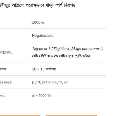
রবীভূত আঠালো পরোক্ষভাবে খাদ্য স্পর্শ নিরাপদ
1000kg
Negotiatiable
1kg/pc or 6.25kg/block, 25kgs per carton;
1
্ড প্যাকেজিং:
কেজি / পিসি বা 6.25 কেজি / ব্লক, প্রতি কার্টনে
ময়ের:
10 ~ 15 কার্যদিবস
শোধ পদ্ধতি:
টি / টি, ডি / পি, এল / সি, ওএ
ষমতা:
মাসে 4000 টন