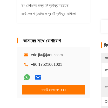
শিল্প টেপগুলির জন্য হট দ্রবীভূত আঠালো
মেডিকেল পণ্যগুলির জন্য হট দ্রবীভূত আঠালো
আমাদের সাথে যোগাযোগ
বি
eric.jia@jaour.com
উৎ
+86 17521661001
সাক
পণ
এখনই যোগাযোগ করুন
Ob