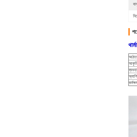
বা
বি
পণ্
থার্
আঠাল
আকৃত
ব্যবহ
অ্যাপ
কর্মক্