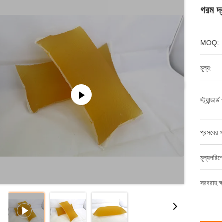
গরম দ্
MOQ:
মূল্য:
স্ট্যান্ডার
প্রসবের স
মূল্যপরি
সরবরাহ ক্