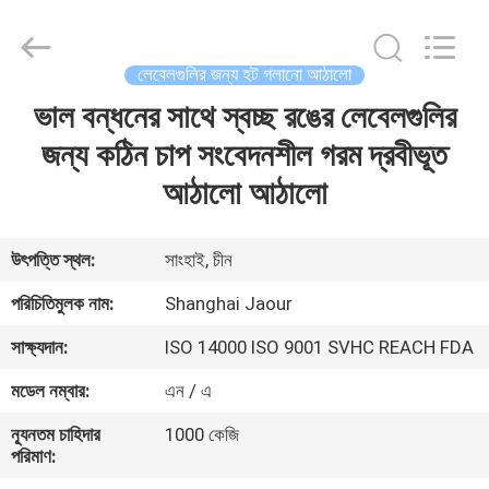
Shanghai
Jaour
Adhesive
Products
Co.,Ltd.
লেবেলগুলির জন্য হট গলানো আঠালো
All
Rights
ভাল বন্ধনের সাথে স্বচ্ছ রঙের লেবেলগুলির
বাড়ি
Reserved.
জন্য কঠিন চাপ সংবেদনশীল গরম দ্রবীভূত
পণ্য
আঠালো আঠালো
আমাদের
উৎপত্তি স্থল:
সাংহাই, চীন
সম্পর্কে
পরিচিতিমুলক নাম:
Shanghai Jaour
সাক্ষ্যদান:
ISO 14000 ISO 9001 SVHC REACH FDA
কারখানা
মডেল নম্বার:
এন / এ
ভ্রমণ
ন্যূনতম চাহিদার
1000 কেজি
পরিমাণ:
মান