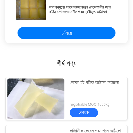
ভাল বন্ধনের সাথে স্বচ্ছ রঙের লেবেলগুলির জন্য
কঠিন চাপ সংবেদনশীল গরম দ্রবীভূত আঠালো
আঠালো
চালিয়ে
শীর্ষ পণ্য
লেবেল হট গলিত আঠালো আঠালো
negotiable MOQ:1000kg
যোগাযোগ
লজিস্টিক লেবেল গরম গলে আঠালো