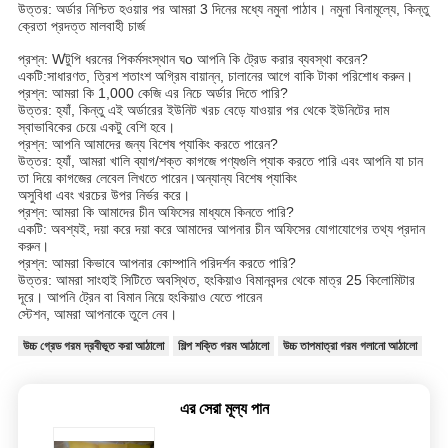
উত্তর: অর্ডার নিশ্চিত হওয়ার পর আমরা 3 দিনের মধ্যে নমুনা পাঠাব। নমুনা বিনামূল্যে, কিন্তু
ক্রেতা প্রদত্ত মালবাহী চার্জ
প্রশ্ন: W
টুপি ধরনের পি
কর্মসংস্থান
ঘ
o আপনি কি ট্রেড করার ব্যবস্থা করেন?
একটি:
সাধারণত, ত্রিশ শতাংশ অগ্রিম বায়ান্ন, চালানের আগে বাকি টাকা পরিশোধ করুন।
প্রশ্ন: আমরা কি 1,000 কেজি এর নিচে অর্ডার দিতে পারি?
উত্তর: হ্যাঁ, কিন্তু এই অর্ডারের ইউনিট খরচ বেড়ে যাওয়ার পর থেকে ইউনিটের দাম
স্বাভাবিকের চেয়ে একটু বেশি হবে।
প্রশ্ন: আপনি আমাদের জন্য বিশেষ প্যাকিং করতে পারেন?
উত্তর: হ্যাঁ, আমরা খালি ব্যাগ/শক্ত কাগজে পণ্যগুলি প্যাক করতে পারি এবং আপনি যা চান
তা দিয়ে কাগজের লেবেল লিখতে পারেন।অন্যান্য বিশেষ প্যাকিং
অসুবিধা এবং খরচের উপর নির্ভর করে।
প্রশ্ন: আমরা কি আমাদের চীন অফিসের মাধ্যমে কিনতে পারি?
একটি: অবশ্যই, দয়া করে দয়া করে আমাদের আপনার চীন অফিসের যোগাযোগের তথ্য প্রদান
করুন।
প্রশ্ন: আমরা কিভাবে আপনার কোম্পানি পরিদর্শন করতে পারি?
উত্তর: আমরা সাংহাই সিটিতে অবস্থিত, হংকিয়াও বিমানবন্দর থেকে মাত্র 25 কিলোমিটার
দূরে। আপনি ট্রেন বা বিমান নিয়ে হংকিয়াও যেতে পারেন
স্টেশন, আমরা আপনাকে তুলে নেব।
উচ্চ গ্রেড গরম দ্রবীভূত করা আঠালো
শিল্প শক্তি গরম আঠালো
উচ্চ তাপমাত্রা গরম গলানো আঠালো
এর সেরা মূল্য পান