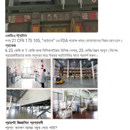
এফডিএ স্ট্যাটাস
পণ্য 21 CFR 175.105, "আঠালো" এর FDA পরোক্ষ খাদ্য যোগাযোগের নিয়ম মেনে চলে।
প্যাকেজ
6.25 কেজি বা 1 কেজি ব্লক সিলিকনাইজড রিলিজ পেপার, 25 কেজি/বাক্সে আবৃত।বিশেষ
প্রয়োজনীয়তার জন্য অনুগ্রহ করে বিক্রয় প্রতিনিধির সাথে পরামর্শ করুন।
প্রায়শই জিজ্ঞাসিত প্রশ্নাবলী
প্রশ্ন: কতক্ষণ আমরা নমুনা পেতে পারি?