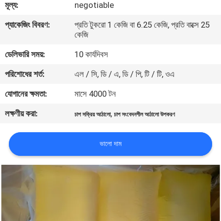
মূল্য:
negotiable
নিয়ন্ত্রণ
প্যাকেজিং বিবরণ:
প্রতি টুকরো 1 কেজি বা 6.25 কেজি, প্রতি বাক্সে 25
কেজি
আমাদের
ডেলিভারি সময়:
10 কার্যদিবস
সাথে
পরিশোধের শর্ত:
এল / সি, ডি / এ, ডি / পি, টি / টি, ওএ
যোগাযোগ
করুন
যোগানের ক্ষমতা:
মাসে 4000 টন
লক্ষণীয় করা:
,
চাপ সক্রিয় আঠালো
চাপ সংবেদনশীল আঠালো উপকরণ
খবর
ভালো দাম
মামলা
একটি
উদ্ধৃতি