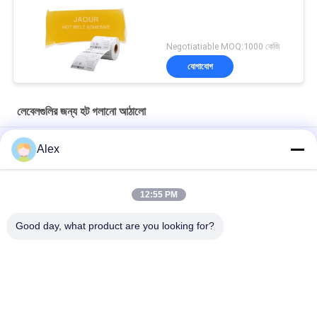
Negotiatiable MOQ:1000 কেজি
যোগাযোগ
লেবেলগুলির জন্য হট গলানো আঠালো
গাম পেপার শীট তৈরির জন্য ভালো ট্যাক যুক্ত হট মেল্ট পিএসএ আঠালো আঠালো
Alex
গ্লাস বোতল লেবেলিং এর জন্য হট মেল্ট আঠালো আঠালো
12:55 PM
কম গন্ধ এইচএমপিএসএ হট দ্রবীভূত চাপ সংবেদনশীল আঠালো লেবেলগুলির জন্য
ISO14001
Good day, what product are you looking for?
সব
গরম দ্রবীভূত চাপ 
হট গলানো পিএসএ আঠালো
সংবেদনশীল আঠালো