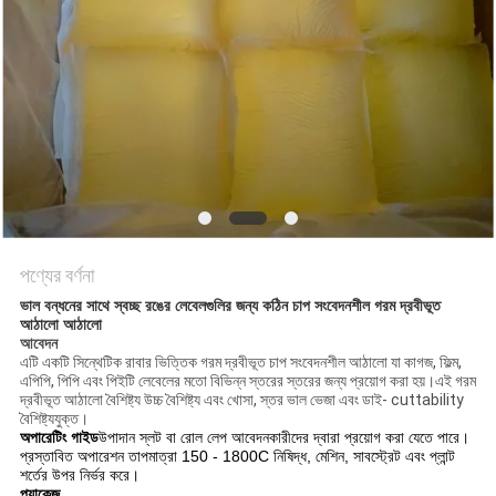
অনুরোধ
সাইট
ম্যাপ
গোপনীয়তা
নীতি
পণ্যের বর্ণনা
ভাল বন্ধনের সাথে স্বচ্ছ রঙের লেবেলগুলির জন্য কঠিন চাপ সংবেদনশীল গরম দ্রবীভূত
আঠালো আঠালো
আবেদন
এটি একটি সিন্থেটিক রাবার ভিত্তিক গরম দ্রবীভূত চাপ সংবেদনশীল আঠালো যা কাগজ, ফিল্ম,
এপিপি, পিপি এবং পিইটি লেবেলের মতো বিভিন্ন স্তরের স্তরের জন্য প্রয়োগ করা হয়।এই গরম
দ্রবীভূত আঠালো বৈশিষ্ট্য উচ্চ বৈশিষ্ট্য এবং খোসা, স্তর ভাল ভেজা এবং ডাই- cuttability
বৈশিষ্ট্যযুক্ত।
অপারেটিং গাইড
উপাদান স্লট বা রোল লেপ আবেদনকারীদের দ্বারা প্রয়োগ করা যেতে পারে।
প্রস্তাবিত অপারেশন তাপমাত্রা 150 - 1800C নিষিদ্ধ, মেশিন, সাবস্ট্রেট এবং প্লান্ট
শর্তের উপর নির্ভর করে।
প্যাকেজ