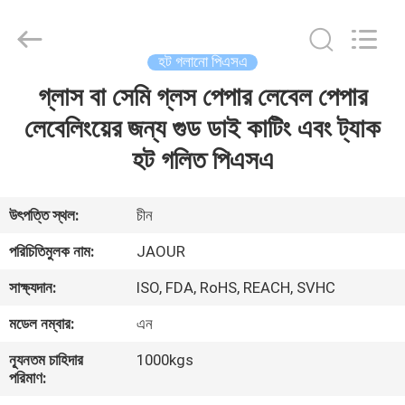
Shanghai
Jaour
Adhesive
Products
Co.,Ltd.
হট গলানো পিএসএ
All
Rights
গ্লাস বা সেমি গ্লস পেপার লেবেল পেপার
বাড়ি
Reserved.
লেবেলিংয়ের জন্য গুড ডাই কাটিং এবং ট্যাক
পণ্য
হট গলিত পিএসএ
আমাদের
উৎপত্তি স্থল:
চীন
সম্পর্কে
পরিচিতিমুলক নাম:
JAOUR
সাক্ষ্যদান:
ISO, FDA, RoHS, REACH, SVHC
কারখানা
মডেল নম্বার:
এন
ভ্রমণ
ন্যূনতম চাহিদার
1000kgs
পরিমাণ:
মান