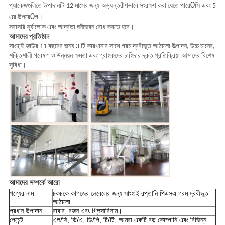
0
প্যাকেজগুলিতে উপাদানটি 12 মাসের জন্য অভ্যন্তরীণভাবে সংরক্ষণ করা যেতে পারে
সি এবং 5
0
এর উপরে
গ।
সরাসরি সূর্যালোক এবং আর্দ্রতা ঘনীভবন রোধ করতে হবে।
আমাদের প্রতিষ্ঠান
সাংহাই জাউর 11 বছরের জন্য 3 টি কারখানার সাথে গরম দ্রবীভূত আঠালো উত্পাদন, উচ্চ মানের,
শক্তিশালী গবেষণা ও উন্নয়ন ক্ষমতা এবং গ্রাহকদের চাহিদার দ্রুত প্রতিক্রিয়া আমাদের বিশেষ
সুবিধা।
আমাদের সম্পর্কে আরো
পণ্যের নাম
চকচকে কাগজের লেবেলের জন্য সাংহাই রপ্তানি পিএসএ গরম দ্রবীভূত
আঠালো
প্রধান উপাদান
রাবার, রজন এবং গ্লিসারিনাম।
পেমেন্ট
এল/সি, ডি/এ, ডি/পি, টি/টি, আমরা একটি বড় কোম্পানি এবং বিভিন্ন