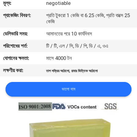
মূল্য:
negotiable
নিয়ন্ত্রণ
প্যাকেজিং বিবরণ:
প্রতি টুকরো 1 কেজি বা 6.25 কেজি, প্রতি বাক্সে 25
কেজি
আমাদের
ডেলিভারি সময়:
আমানতের পরে 10 কার্যদিবস
সাথে
পরিশোধের শর্ত:
টি / টি, এল / সি, ডি / পি, ডি / এ, ওএ
যোগাযোগ
করুন
যোগানের ক্ষমতা:
মাসে 4000 টন
লক্ষণীয় করা:
,
তাপ সক্রিয় আঠালো
রাবার ভিত্তিক আঠালো
খবর
ভালো দাম
মামলা
একটি
উদ্ধৃতি