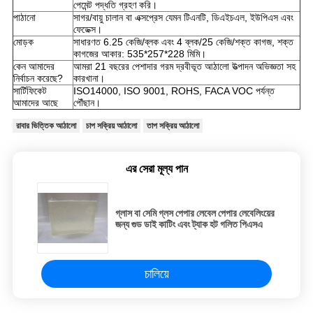
পেমেন্ট পদ্ধতি গ্রহণ করি।
পাঠানো
সাগর/বায়ু চালান বা এক্সপ্রেস যেমন টিএনটি, ডিএইচএল, ইউপিএস এবং
ফেডেক্স।
মোড়ক
সাধারণত 6.25 কেজি/ব্লক এবং 4 ব্লক/25 কেজি/শক্ত কাগজ, শক্ত
কাগজের আকার: 535*257*228 মিমি।
কেন আমাদের
আমরা 21 বছরের পেশাদার গরম দ্রবীভূত আঠালো উত্পাদন অভিজ্ঞতা সহ
নির্বাচন করেছে?
কারখানা।
সার্টিফিকেট
ISO14000, ISO 9001, ROHS, FACA VOC পর্যন্ত
আমাদের আছে
পৌঁছান।
রাবার ভিত্তিক আঠালো
চাপ সক্রিয় আঠালো
তাপ সক্রিয় আঠালো
এর সেরা মূল্য পান
গ্লাস বা সেমি গ্লস পেপার লেবেল পেপার লেবেলিংয়ের
জন্য গুড ডাই কাটিং এবং ট্যাক হট গলিত পিএসএ
চালিয়ে