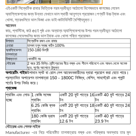
এই
একটি সিন্থেটিক রাবার ভিত্তিক গরম দ্রবীভূত আঠালো বিশেষভাবে কাগজের লেবেল
অ্যাপ্লিকেশনের জন্য উন্নত যেখানে ভাল স্থায়ী আনুগত্য প্রয়োজন।পণ্যটি উচ্চ ট্যাক এবং
খোসা, স্তরগুলিতে ভাল ভিজা এবং ডাই-কাটাবিলিটি বৈশিষ্ট্যযুক্ত।
আবেদন
কাচ, প্লাস্টিক, কাঠ ect পৃষ্ঠ এবং অন্যান্য অ্যাপ্লিকেশনের উপর গরম দ্রবীভূত আঠালো
কাগজের লেবেলগুলির জন্য ভাল ট্যাক এবং খোসা শক্তি প্রয়োজন
উপাদান
সিন্থেটিক রজন এবং রাবার
চেহারা
হালকা হলুদ স্বচ্ছ কঠিন 100%
অ্যাপ্লিকেশন
150-180 ডিগ্রী
তাপমাত্রা
বিষাক্ততা
কোনটিই নয়
স্টোরেজ
2 বছর 35 ডিগ্রি সেন্টিগ্রেডের নীচে শুষ্ক এবং শীতল পরিবেশে এবং আগুন থেকে অনেক
দূরে, সূর্যের আলোতে উন্মুক্ত
অপারেটিং গাইড
উপাদান স্লট বা রোল লেপ আবেদনকারীদের দ্বারা প্রয়োগ করা যেতে পারে।
প্রস্তাবিত অপারেশন তাপমাত্রা 150 - 1800C নিষিদ্ধ, মেশিন, সাবস্ট্রেট এবং প্লান্ট
শর্তের উপর নির্ভর করে।
প্যাকেজ
প্যাকিং এবং লোড
1 কেজি সসেজ
একটি 20 ফুট পাত্রে 16
একটি 40 ফুট পাত্রে 24
হচ্ছে
প্যাকিং
টন
টন
6.25 কেজি ব্লক
একটি 20 ফুট পাত্রে 18
একটি 40 ফুট পাত্রে 24
প্যাকিং
টন
টন
180 কেজি ড্রাম
একটি 20 ফুট পাত্রে
একটি 40 ফুট পাত্রে
প্যাকিং
12.6 টন
23.9 টন
স্টোরেজ এবং শেলফ লাইফ
Manufacture৫ -এর নিচে পরিবেষ্টিত তাপমাত্রায় শুষ্ক এবং পরিষ্কার অবস্থায় তার মূল