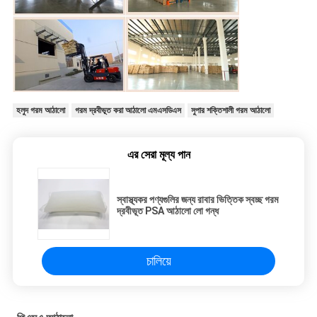
হলুদ গরম আঠালো
গরম দ্রবীভূত করা আঠালো এমএসডিএস
সুপার শক্তিশালী গরম আঠালো
এর সেরা মূল্য পান
স্বাস্থ্যকর পণ্যগুলির জন্য রাবার ভিত্তিক স্বচ্ছ গরম
দ্রবীভূত PSA আঠালো লো গন্ধ
চালিয়ে