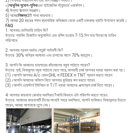
2) পেশাদার পরিচালন দল এবং মান নিয়ন্ত্রণ পদ্ধতি।
৩)
আধুনিক সুযোগ-সুবিধা
এবং হাইজেনিক স্ট্যান্ডার্ড ওয়ার্কশপ।
4) উন্নত উত্পাদন সরঞ্জাম।
5) আমরা
নিজস্ব
3টি শাখা কারখানা।
7) আমরা 20 বছরের সফল ব্যবসায়িক অভিজ্ঞতা থেকে একটি চমৎকার খ্যাতি উপভোগ করেছি।
FAQ
1. আপনার ডেলিভারি তারিখ কি?
উত্তর: প্যাকিং ডিজাইন অনুমোদিত এবং রসিদ হওয়ার 7-15 দিন পরে বিতরণের তারিখ
পরিশোধে.
2. আপনার প্রথম অর্ডার পেমেন্ট শর্তাবলী কি?
উত্তর: 30% অগ্রিম আমানত এবং চালানের আগে 70% ব্যালেন্স।
3. আপনি কি আমাদের ডায়পারের কাঁচামালের নমুনা পাঠাতে পারেন?
উত্তর: হ্যাঁ, বিনামূল্যে নমুনা পাঠানো যেতে পারে, মালবাহী চার্জ আপনার দ্বারা প্রদান করা হয়।
(1)।আপনি আপনার A/c যেমন DHL বা FEDEX বা TNT প্রদান করতে পারেন
(2)।আপনি আমাদের অফিসে নিতে আপনার কুরিয়ার কল করতে পারেন.
(3)।আপনি ওয়েস্টার্ন ইউনিয়ন বা T/T দ্বারা আমাদের এক্সপ্রেস চার্জ দিতে পারেন।
4. আপনার কারখানা কোথায় অবস্থিত?আমি কিভাবে এটা পরিদর্শন করতে পারেন.
উত্তর: আমাদের কারখানাটি চীনের সাংহাই শহরে অবস্থিত, আপনি হংকিয়াও বিমানবন্দরে উড়তে
পারেন, আমরা আপনাকে তুলে নেব।