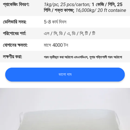
প্যাকেজিং বিবরণ:
1kg/pc, 25 pcs/carton;
1 কেজি / পিসি, 25
নিয়ন্ত্রণ
পিসি / শক্ত কাগজ;
16,000kg/ 20 ft containe
ডেলিভারি সময়:
5-8 কার্য দিবস
আমাদের
পরিশোধের শর্ত:
এল / সি, ডি / এ, ডি / পি, টি / টি
সাথে
যোগাযোগ
যোগানের ক্ষমতা:
মাসে 4000 টন
করুন
লক্ষণীয় করা:
,
গরম দ্রবীভূত করা আঠালো এমএসডিএস
সুপার শক্তিশালী গরম আঠালো
খবর
ভালো দাম
মামলা
একটি
উদ্ধৃতি