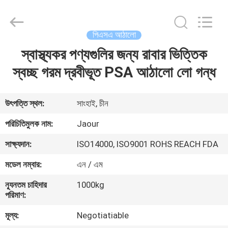
Shanghai
Jaour
Adhesive
Products
Co.,Ltd.
পিএসএ আঠালো
All
Rights
স্বাস্থ্যকর পণ্যগুলির জন্য রাবার ভিত্তিক
বাড়ি
Reserved.
স্বচ্ছ গরম দ্রবীভূত PSA আঠালো লো গন্ধ
পণ্য
উৎপত্তি স্থল:
সাংহাই, চীন
আমাদের
পরিচিতিমুলক নাম:
Jaour
সম্পর্কে
সাক্ষ্যদান:
ISO14000, ISO9001 ROHS REACH FDA
মডেল নম্বার:
এন / এম
কারখানা
ন্যূনতম চাহিদার
1000kg
ভ্রমণ
পরিমাণ:
মূল্য:
Negotiatiable
মান