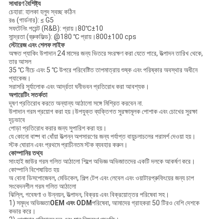
সাধারণ বৈশিষ্ট্য
চেহারা: হালকা হলুদ স্বচ্ছ কঠিন
রঙ (গার্ডনার): ≤ G5
সফটেনিং পয়েন্ট (R&B): প্রায়।80℃±10
সান্দ্রতা (ব্রুকফিল্ড): @180 ℃ প্রায়।800±100 cps
স্টোরেজ এবং শেলফ লাইফ
অক্ষত প্যাকিং উপাদান 24 মাসের জন্য ভিতরে সংরক্ষণ করা যেতে পারে, উত্পাদন তারিখ থেকে,
তার আসল
35 ℃ নীচে এবং 5 ℃ উপরে পরিবেষ্টিত তাপমাত্রায় শুষ্ক এবং পরিষ্কার অবস্থার অধীনে
প্যাকেজ।
সরাসরি সূর্যালোক এবং আর্দ্রতা ঘনীভবন প্রতিরোধ করা আবশ্যক।
অপারেটিং সতর্কতা
দূষণ প্রতিরোধ করতে অন্যান্য আঠালো সঙ্গে মিশ্রিত করবেন না.
উপাদান গরম প্রয়োগ করা হয়।উপযুক্ত ব্যক্তিগত সুরক্ষামূলক পোশাক এবং চোখের সুরক্ষা
দৃঢ়ভাবে
পোড়া প্রতিরোধ করার জন্য সুপারিশ করা হয়।
যে কোনো বাষ্প বা ধোঁয়া উত্পন্ন অপসারণের জন্য পর্যাপ্ত বায়ুচলাচলের পরামর্শ দেওয়া হয়।
স্টক ঘোরান এবং প্রথমে প্রাচীনতম স্টক ব্যবহার করুন।
কোম্পানির তথ্য
সাংহাই জাউর গরম গলিত আঠালো শিল্পে অভিজ্ঞ অভিজাতদের একটি দলকে আকর্ষণ করে।
কোম্পানি বিশেষায়িত হয়
অ বোনা ডিসপোজেবল, মেডিকেল, শিল্প টেপ এবং লেবেল এবং ওয়াটারপ্রুফিংয়ের জন্য চাপ
সংবেদনশীল গরম গলিত আঠালো
ঝিল্লি, গবেষণা ও উন্নয়ন, উত্পাদন, বিক্রয় এবং বিক্রয়োত্তর পরিষেবা সহ।
1) সমৃদ্ধ অভিজ্ঞতা
OEM এবং ODM
পরিষেবা, আমাদের গ্রাহকরা 50 টিরও বেশি দেশকে
কভার করে।