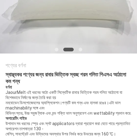
অনুরোধ
সাইট
ম্যাপ
গোপনীয়তা
নীতি
পণ্যের বর্ণনা
স্বাস্থ্যকর পণ্যের জন্য রাবার ভিত্তিক স্বচ্ছ গরম গলিত পিএসএ আঠালো
কম গন্ধ
বর্ণনা
JaourMelt এই ধরনের আঠা একটি সিন্থেটিক রাবার ভিত্তিক গরম গলিত আঠালো যা
বিশেষভাবে নির্মাণের জন্য তৈরি করা হয়
ননবোভেন ডিসপোজেবলের অ্যাপ্লিকেশন।পণ্যটি কম গন্ধ এবং হালকা রঙের।এটা ভাল
machinability সঙ্গে এবং
বিভিন্ন স্তর, উচ্চ সবুজ ট্যাক এবং বন্ড শক্তি ভাল অনুপ্রবেশ এবং wettability প্রদান করে.
অপারেটিং গাইড
উপাদান সব ধরনের স্প্রে এবং স্লট applicators দ্বারা প্রয়োগ করা যেতে পারে.প্রস্তাবিত
অপারেশন তাপমাত্রা 130 -
মেশিন, সাবস্ট্রেট এবং উদ্ভিদের অবস্থার উপর নির্ভর করে উভয়ের জন্য 160 ℃।