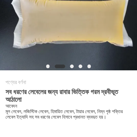
অনুরোধ
সাইট
ম্যাপ
গোপনীয়তা
নীতি
পণ্যের বর্ণনা
সব ধরণের লেবেলের জন্য রাবার ভিত্তিক গরম দ্রবীভূত
আঠালো
আবেদন
মূল লেবেল, লজিস্টিক লেবেল, হিমায়িত লেবেল, টায়ার লেবেল, নিম্ন পৃষ্ঠ শক্তির
লেবেল ইত্যাদি সহ সব ধরণের লেবেল হিসাবে প্রধানত ব্যবহৃত হয়।