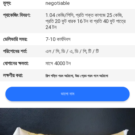
মূল্য:
negotiable
নিয়ন্ত্রণ
প্যাকেজিং বিবরণ:
1.04 কেজি/পিসি, প্রতি শক্ত কাগজে 25 কেজি,
প্রতি 20 ফুট ধারক 16 টন বা প্রতি 40 ফুট পাত্রে
আমাদের
24 টন
সাথে
ডেলিভারি সময়:
7-10 কার্যদিবস
যোগাযোগ
পরিশোধের শর্ত:
এল / সি, ডি / এ, ডি / পি, টি / টি
করুন
যোগানের ক্ষমতা:
মাসে 4000 টন
লক্ষণীয় করা:
,
খবর
শিল্প শক্তি গরম আঠালো
উচ্চ গ্রেড গরম গলে আঠালো
ভালো দাম
মামলা
একটি
উদ্ধৃতি