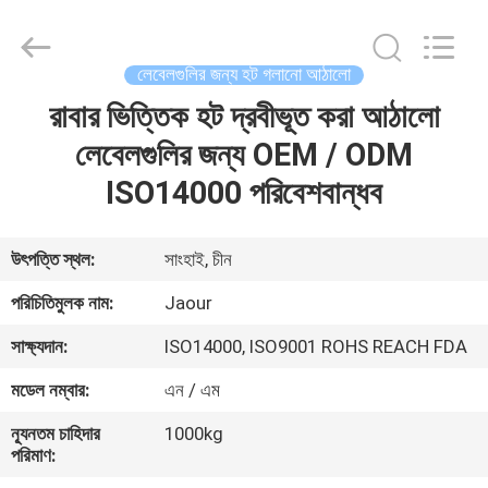
Shanghai
Jaour
Adhesive
Products
Co.,Ltd.
লেবেলগুলির জন্য হট গলানো আঠালো
All
Rights
রাবার ভিত্তিক হট দ্রবীভূত করা আঠালো
বাড়ি
Reserved.
লেবেলগুলির জন্য OEM / ODM
পণ্য
ISO14000 পরিবেশবান্ধব
আমাদের
উৎপত্তি স্থল:
সাংহাই, চীন
সম্পর্কে
পরিচিতিমুলক নাম:
Jaour
সাক্ষ্যদান:
ISO14000, ISO9001 ROHS REACH FDA
কারখানা
মডেল নম্বার:
এন / এম
ভ্রমণ
ন্যূনতম চাহিদার
1000kg
পরিমাণ:
মান