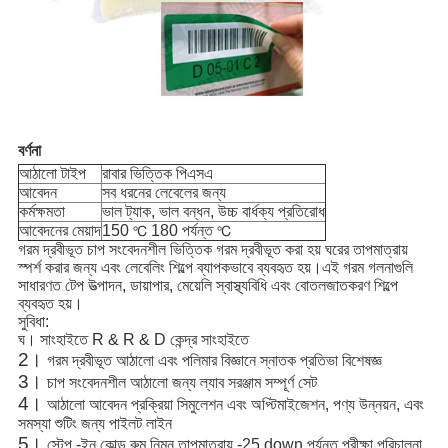
বর্ণনা
আঠালো টাইপ
রাবার ভিত্তিক পিএসএ
আবেদন
সব ধরনের লেবেলের জন্য
কর্মক্ষমতা
ভাল ট্যাক, ভাল বন্ধন, উচ্চ বার্ধক্য প্রতিরোধ
আবেদনের মেয়াদ
150
180 পর্যন্ত
℃
℃
গরম দ্রবীভূত চাপ সংবেদনশীল ভিত্তিক গরম দ্রবীভূত করা হয় ঘরের তাপমাত্রায়
স্পর্শ করার জন্য এবং লেবেলিং শিল্পে ব্যাপকভাবে ব্যবহৃত হয়।এই গরম গলনাগুলি
সাধারণত টেপ উত্পাদন, ডায়াপার, মেয়েলি স্বাস্থ্যবিধি এবং বোতলজাতকরণ শিল্পে
ব্যবহৃত হয়।
সুবিধা:
ঘ।
সাংহাইতে R & R & D কেন্দ্র সাংহাইতে
2।
গরম দ্রবীভূত আঠালো এবং পলিমার বিজ্ঞানে স্নাতক প্রতিভা বিশেষজ্ঞ
3।
চাপ সংবেদনশীল আঠালো জন্য ল্যাব সরঞ্জাম সম্পূর্ণ সেট
4।
আঠালো আবেদন প্রক্রিয়া সিমুলেশন এবং অপ্টিমাইজেশন, পণ্য উন্নয়ন, এবং
সমস্যা শুটিং জন্য পাইলট লাইন
5।
স্টেপ -ইন কোল্ড রুম নিম্ন তাপমাত্রায় -25 down পর্যন্ত পরীক্ষা পরিচালনা