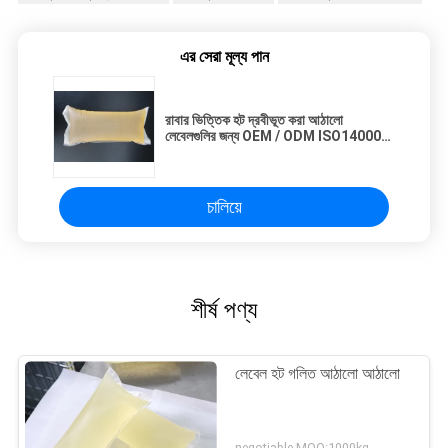
এর সেরা মূল্য পান
রাবার ভিত্তিক হট দ্রবীভূত করা আঠালো
লেবেলগুলির জন্য OEM / ODM ISO14000
পরিবেশবান্ধব
চালিয়ে
শীর্ষ পণ্য
লেবেল হট গলিত আঠালো আঠালো
negotiable MOQ:1000kg