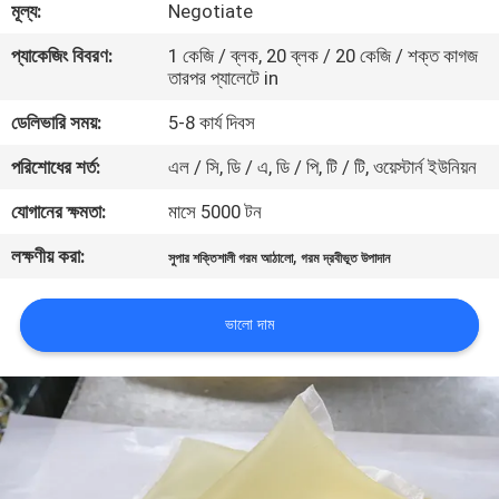
মূল্য:
Negotiate
নিয়ন্ত্রণ
প্যাকেজিং বিবরণ:
1 কেজি / ব্লক, 20 ব্লক / 20 কেজি / শক্ত কাগজ
তারপর প্যালেটে in
আমাদের
ডেলিভারি সময়:
5-8 কার্য দিবস
সাথে
পরিশোধের শর্ত:
এল / সি, ডি / এ, ডি / পি, টি / টি, ওয়েস্টার্ন ইউনিয়ন
যোগাযোগ
করুন
যোগানের ক্ষমতা:
মাসে 5000 টন
লক্ষণীয় করা:
,
সুপার শক্তিশালী গরম আঠালো
গরম দ্রবীভূত উপাদান
খবর
ভালো দাম
মামলা
একটি
উদ্ধৃতি