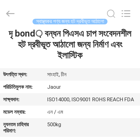
Shanghai
Jaour
Adhesive
Products
Co.,Ltd.
স্বাস্থ্যকর পণ্য জন্য হট দ্রবীভূত আঠালো
All
Rights
দৃ bond় বন্ধন পিএসএ চাপ সংবেদনশীল
বাড়ি
Reserved.
হট দ্রবীভূত আঠালো জন্য নির্মাণ এবং
পণ্য
ইলাস্টিক
আমাদের
উৎপত্তি স্থল:
সাংহাই, চীন
সম্পর্কে
পরিচিতিমুলক নাম:
Jaour
সাক্ষ্যদান:
ISO14000, ISO9001 ROHS REACH FDA
কারখানা
মডেল নম্বার:
এন / এম
ভ্রমণ
ন্যূনতম চাহিদার
500kg
পরিমাণ:
মান