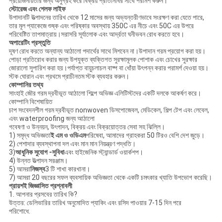
প্রয়োজনীয়তার জন্য অনুগ্রহ করে বিক্রয় প্রতিনিধির সাথে পরামর্শ করুন।
স্টোরেজ এবং শেলফ লাইফ
উপাদানটি উত্পাদনের তারিখ থেকে 12 মাসের জন্য অভ্যন্তরীণভাবে সংরক্ষণ করা যেতে পারে,
তার মূল প্যাকেজে শুষ্ক এবং পরিষ্কার অবস্থায় 350C এর নীচে এবং 50C এর উপরে
পরিবেষ্টিত তাপমাত্রায়।সরাসরি সূর্যালোক এবং আর্দ্রতা ঘনীভবন রোধ করতে হবে।
অপারেটিং প্রস্তুতি
দূষণ রোধ করতে অন্যান্য আঠালো পদার্থের সাথে মিশবেন না।উপাদান গরম প্রয়োগ করা হয়।
পোড়া প্রতিরোধ করার জন্য উপযুক্ত ব্যক্তিগত সুরক্ষামূলক পোশাক এবং চোখের সুরক্ষার
জোরালো সুপারিশ করা হয়।পর্যাপ্ত বায়ুচলাচল বাষ্প বা ধোঁয়া উৎপন্ন করার পরামর্শ দেওয়া হয়।
স্টক ঘোরান এবং প্রথমে প্রাচীনতম স্টক ব্যবহার করুন।
কোম্পানির তথ্য
সাংহাই জৌর গরম দ্রবীভূত আঠালো শিল্পে অভিজ্ঞ এলিটিস্টদের একটি দলকে আকর্ষণ করে।
কোম্পানি বিশেষায়িত
চাপ সংবেদনশীল গরম দ্রবীভূত nonwoven ডিসপোজেবল, মেডিকেল, শিল্প টেপ এবং লেবেল,
এবং waterproofing জন্য আঠালো
গবেষণা ও উন্নয়ন, উৎপাদন, বিক্রয় এবং বিক্রয়োত্তর সেবা সহ ঝিল্লি।
1) সমৃদ্ধ অভিজ্ঞতা
ই এম ও ওডিএম
পরিষেবা, আমাদের গ্রাহকরা 50 টিরও বেশি দেশ জুড়ে।
2) পেশাদার ব্যবস্থাপনা দল এবং মান মান নিয়ন্ত্রণ পদ্ধতি।
3)
আধুনিক সুযোগ -সুবিধা
এবং হাইজেনিক স্ট্যান্ডার্ড ওয়ার্কশপ।
4) উন্নত উত্পাদন সরঞ্জাম।
5) আমরা
নিজস্ব
3 টি শাখা কারখানা।
7) আমরা 20 বছরের সফল ব্যবসায়িক অভিজ্ঞতা থেকে একটি চমৎকার খ্যাতি উপভোগ করেছি।
প্রায়শই জিজ্ঞাসিত প্রশ্নাবলী
1. আপনার প্রসবের তারিখ কি?
উত্তর: ডেলিভারির তারিখ অনুমোদিত প্যাকিং এবং রসিদ পাওয়ার 7-15 দিন পরে
পরিশোধে.