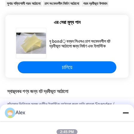
সুপার শক্তিশালী গরম আঠালো
চাপ সংবেদনশীল নির্মাণ আঠালো
গরম দ্রবীভূত উপাদান
এর সেরা মূল্য পান
দৃ bond় বন্ধন পিএসএ চাপ সংবেদনশীল হট
দ্রবীভূত আঠালো জন্য নির্মাণ এবং ইলাস্টিক
চালিয়ে
স্বাস্থ্যকর পণ্য জন্য হট দ্রবীভূত আঠালো
কাঁচামাল ভিত্তিক স্বচ্ছ বর্ণহীন ইলাস্টিক আঠালো জন্য অতি পাতলা Spandex /
disposable প্যান পণ্য মধ্যে ইলাস্টিক
Alex
বালিশ টাইপ প্যাকিং হাইজেনিক ডিসপোজেবল হট মেল্ট আঠালো স্বচ্ছ রঙের সাথে গরম গলিত
আঠালো পিএসএ
2:45 PM