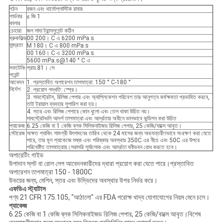
গঠন
রজন এবং থার্মোপ্লাস্টিক রাবার
গার্ডনার
≤ জি 1
কালার
চেহারা
জল সাদা ট্রান্সলুসেন্ট কঠিন
ব্রুকফিল্ড
00 200। C এ 6200 mPa.s
সান্দ্রতা
M 180। C এ 800 mPa.s
00 160। C এ 3200 mPa.s
5600 mPa.s@140 ° C এ
সফটেনিং
প্রায়.81। সে
পয়েন্ট
আবেদন
1. প্রস্তাবিত অপারেশন তাপমাত্রা: 150 ° C-180 °
নির্দেশ
2. প্রয়োগ পদ্ধতি: স্প্রে।
3. সাবস্ট্রেটস, রিলিজ পেপার এবং অ্যাপ্লিকেশন পরিবেশ তার আনুগত্য কর্মক্ষমতা প্রভাবিত করবে,
তাই ট্রায়াল ব্যবহার সুপারিশ করা হয়।
4. স্তর এবং রিলিজ পেপারে কোন ধুলো এবং তেল থাকা উচিত নয়।
সাবস্ট্রেটগুলি আদর্শ তাপমাত্রা এবং আর্দ্রতার অধীনে ভালভাবে কন্ডিশন করা উচিত
প্যাকেজ
6.25 কেজি বা 1 কেজি ব্লক সিলিকনাইজড রিলিজ পেপার, 25 কেজি/বাক্সে আবৃত।
স্টোরেজ
অক্ষত প্যাকিং সামগ্রী উৎপাদনের তারিখ থেকে 24 মাসের জন্য অভ্যন্তরীণভাবে সংরক্ষণ করা যেতে
পারে, তার মূল প্যাকেজে শুষ্ক এবং পরিষ্কার অবস্থায় 350C এর নীচে এবং 50C এর উপরে
পরিবেষ্টিত তাপমাত্রায়।সরাসরি সূর্যালোক এবং আর্দ্রতা ঘনীভবন রোধ করতে হবে।
অপারেটিং গাইড
উপাদান স্লট বা রোল লেপ আবেদনকারীদের দ্বারা প্রয়োগ করা যেতে পারে।প্রস্তাবিত
অপারেশন তাপমাত্রা 150 - 1800C
উভয়ের জন্য, মেশিন, স্তর এবং উদ্ভিদের অবস্থার উপর নির্ভর করে।
এফডিএ স্ট্যাটাস
পণ্য 21 CFR 175.105, "আঠালো" এর FDA পরোক্ষ খাদ্য যোগাযোগের নিয়ম মেনে চলে।
প্যাকেজ
6.25 কেজি বা 1 কেজি ব্লক সিলিকনাইজড রিলিজ পেপার, 25 কেজি/বাক্সে আবৃত।বিশেষ