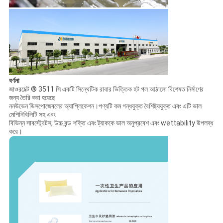
বর্ণনা
জাওরমেল্ট ® 3511 সি একটি সিন্থেটিক রাবার ভিত্তিক হট গল আঠালো বিশেষত নির্মাণের
জন্য তৈরি করা হয়েছে
ননউভেন ডিসপোজেবলের অ্যাপ্লিকেশন।পণ্যটি কম গন্ধযুক্ত বৈশিষ্ট্যযুক্ত এবং এটি ভাল
মেশিনিবিলিটি সহ এবং
বিভিন্ন সাবস্ট্রেটস, উচ্চ বন্ড শক্তি এবং ট্যাককে ভাল অনুপ্রবেশ এবং wettability উপলব্ধ
করে।