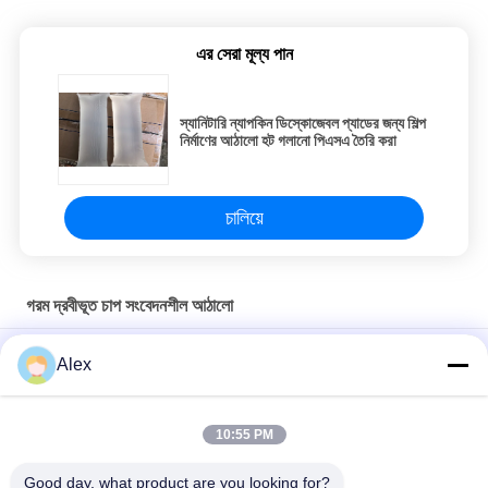
এর সেরা মূল্য পান
স্যানিটারি ন্যাপকিন ডিস্কোজেবল প্যাডের জন্য শিল্প
নির্মাণের আঠালো হট গলানো পিএসএ তৈরি করা
চালিয়ে
গরম দ্রবীভূত চাপ সংবেদনশীল আঠালো
ভালো তাপ-প্রতিরোধী এবং উচ্চ শিয়ার শক্তি সম্পন্ন পিএসএ আঠা, ডিজিটাল লেবেলের জন্য
Alex
হট মেল্ট আঠা
ভাল থার্মোরোসিস্ট্যান্ট এবং উচ্চ শিয়ার স্ট্রেংথ পিএসএ আঠালো, গরম গলানো আঠালো
10:55 PM
পিই ফিল্ম বন্ডিং হট মল্ট কনস্ট্রাকশন আঠালো সঙ্গে শীর্ষ শীট ননউভেন ল্যামিনেশন
Good day, what product are you looking for?