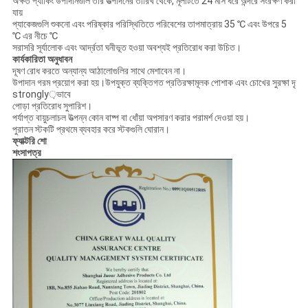
অক্ষত প্যাকিং উপাদানগুলি তার উত্পাদনের তারিখ থেকে, মূলটিতে 24 মাস ধরে অন্দরে সংরক্ষণ করা
যায়
প্যাকেজগুলি শুকনো এবং পরিষ্কার পরিস্থিতিতে পরিবেশের তাপমাত্রায় 35 ℃ এবং উপরে 5
℃ এর নীচে ℃
সরাসরি সূর্যালোক এবং আর্দ্রতা ঘনীভূত হওয়া অবশ্যই প্রতিরোধ করা উচিত।
কার্যকারিতা অনুধাবন
দূষণ রোধ করতে অন্যান্য আঠালোগুলির সাথে মেশাবেন না।
উপাদান গরম প্রয়োগ করা হয়।উপযুক্ত ব্যক্তিগত প্রতিরক্ষামূলক পোশাক এবং চোখের সুরক্ষা দৃ
strongly়ভাবে
পোড়া প্রতিরোধ সুপারিশ।
পর্যাপ্ত বায়ুচলাচল উত্পন্ন কোন বাষ্প বা ধোঁয়া অপসারণ করার পরামর্শ দেওয়া হয়।
পুরাতন স্টকটি প্রথমে ব্যবহার করে স্টকগুলি ঘোরান।
ফ্যাক্টরি শো
শংসাপত্র