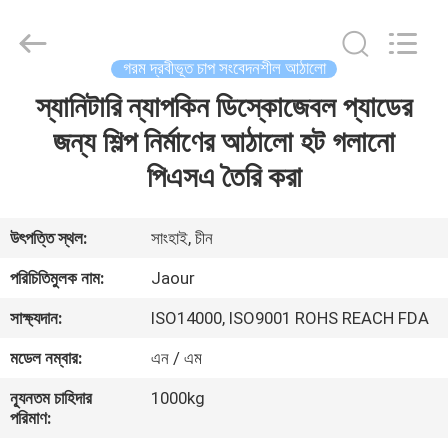
Shanghai
Jaour
Adhesive
Products
Co.,Ltd.
গরম দ্রবীভূত চাপ সংবেদনশীল আঠালো
All
Rights
স্যানিটারি ন্যাপকিন ডিস্কোজেবল প্যাডের
বাড়ি
Reserved.
জন্য শিল্প নির্মাণের আঠালো হট গলানো
পণ্য
পিএসএ তৈরি করা
আমাদের
উৎপত্তি স্থল:
সাংহাই, চীন
সম্পর্কে
পরিচিতিমুলক নাম:
Jaour
সাক্ষ্যদান:
ISO14000, ISO9001 ROHS REACH FDA
কারখানা
মডেল নম্বার:
এন / এম
ভ্রমণ
ন্যূনতম চাহিদার
1000kg
পরিমাণ:
মান