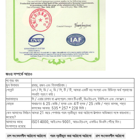
জওর সম্পর্কে আরও
পণ্যের নাম
মূল উপাদান
রাবার, রজন এবং গ্লিসারিনাম।
পেমেন্ট
এল / সি, ডি / এ, ডি / পি, টি / টি, আমরা একটি বড় সংস্থা এবং বিভিন্ন অর্থ প্রদানের
পদ্ধতি গ্রহণ করি।
স্থানান্তর
সি / এয়ার চালান বা এক্সপ্রেস যেমন টিএনটি, ডিএইচএল, ইউপিএস এবং ফেডেক্স।
মোড়ক
সাধারণত 6.25 কেজি / ব্লক এবং 4 টি ব্লক / 25 কেজি / শক্ত কাগজ, শক্ত
কাগজের আকার: 535 * 257 * 228 মিমি।
কেন আমাদের নির্বাচন
আমরা 21 বছর পেশাদার গরম দ্রবীভূত করা আঠালো উত্পাদন অভিজ্ঞতা সঙ্গে কারখানা।
করেছে?
আমাদের কাছে
ISO14000, আইএসও 9001, আরএইচএস, এফডিএ ভিওসি পৌঁছে দিন।
শংসাপত্র রয়েছে
চাপ সংবেদনশীল আঠালো আঠালো
গরম দ্রবীভূত করা আঠালো আঠালো
চাপ সংবেদনশীল আঠালো