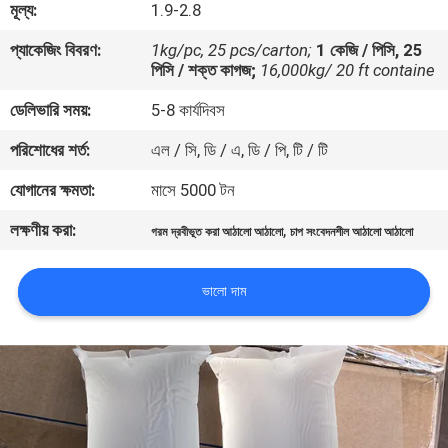
মূল্য:
1.9-2.8
নিয়ন্ত্রণ
প্যাকেজিং বিবরণ:
1kg/pc, 25 pcs/carton;
1 কেজি / পিসি, 25
পিসি / শক্ত কাগজ;
16,000kg/ 20 ft containe
আমাদের
ডেলিভারি সময়:
5-8 কার্যদিবস
সাথে
পরিশোধের শর্ত:
এল / সি, ডি / এ, ডি / পি, টি / টি
যোগাযোগ
করুন
যোগানের ক্ষমতা:
মাসে 5000 টন
লক্ষণীয় করা:
,
গরম দ্রবীভূত করা আঠালো আঠালো
চাপ সংবেদনশীল আঠালো আঠালো
খবর
ভালো দাম
মামলা
একটি
উদ্ধৃতি