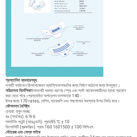
প্রস্তাবিত ব্যবহারসমূহ
পণ্যটি ননউভেন ডিসপোজেবল অ্যাপ্লিকেশনগুলির জন্য নির্মাণ আঠালো জন্য উপযুক্ত।
পরিচালনা নির্দেশিকা
উপাদানটি সমস্ত ধরণের স্প্রে এবং স্লট আবেদনকারীদের দ্বারা প্রয়োগ
করা যেতে পারে।প্রস্তাবিত অপারেশন তাপমাত্রা 140 -
উভয় জন্য 170 rates, মেশিন, স্তরগুলি এবং গাছপালার অবস্থার উপর নির্ভর করে।
কৌশলগত বৈশিষ্ট্য
চেহারা: হলুদ স্বচ্ছ
রঙ (গার্ডনার): 6 জি 6
সফটেনিং পয়েন্ট (আরএন্ডবি): প্রায়95 ℃ ± 10
ভিসোসিটি (ব্রুকফিল্ড): প্রায় 160 1601500 ± 100 সিপিএস
স্টোরেজ এবং সেল্ফ লাইফ