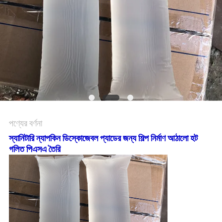
অনুরোধ
সাইট
ম্যাপ
গোপনীয়তা
নীতি
পণ্যের বর্ণনা
স্যানিটারি ন্যাপকিন ডিস্কোজেবল প্যাডের জন্য শিল্প নির্মাণ আঠালো হট
গলিত পিএসএ তৈরি