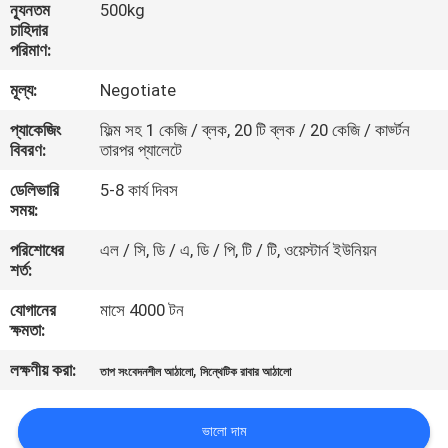
ন্যূনতম
500kg
নিয়ন্ত্রণ
চাহিদার
পরিমাণ:
আমাদের
মূল্য:
Negotiate
সাথে
প্যাকেজিং
ফিল্ম সহ 1 কেজি / ব্লক, 20 টি ব্লক / 20 কেজি / কার্ড্টন
বিবরণ:
তারপর প্যালেটে
যোগাযোগ
করুন
ডেলিভারি
5-8 কার্য দিবস
সময়:
পরিশোধের
এল / সি, ডি / এ, ডি / পি, টি / টি, ওয়েস্টার্ন ইউনিয়ন
খবর
শর্ত:
যোগানের
মাসে 4000 টন
মামলা
ক্ষমতা:
লক্ষণীয় করা:
,
তাপ সংবেদনশীল আঠালো
সিন্থেটিক রাবার আঠালো
একটি
উদ্ধৃতি
ভালো দাম