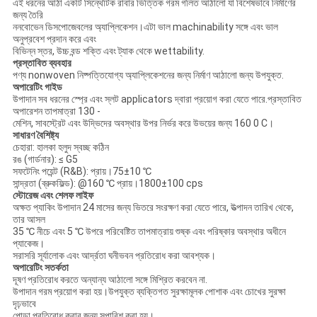
এই ধরনের আঠা একটি সিন্থেটিক রাবার ভিত্তিক গরম গলিত আঠালো যা বিশেষভাবে নির্মাণের
জন্য তৈরি
ননবোভেন ডিসপোজেবলের অ্যাপ্লিকেশন।এটা ভাল machinability সঙ্গে এবং ভাল
অনুপ্রবেশ প্রদান করে এবং
বিভিন্ন স্তর, উচ্চ বন্ড শক্তি এবং ট্যাক থেকে wettability.
প্রস্তাবিত ব্যবহার
পণ্য nonwoven নিষ্পত্তিযোগ্য অ্যাপ্লিকেশনের জন্য নির্মাণ আঠালো জন্য উপযুক্ত.
অপারেটিং গাইড
উপাদান সব ধরনের স্প্রে এবং স্লট applicators দ্বারা প্রয়োগ করা যেতে পারে.প্রস্তাবিত
অপারেশন তাপমাত্রা 130 -
মেশিন, সাবস্ট্রেট এবং উদ্ভিদের অবস্থার উপর নির্ভর করে উভয়ের জন্য 160 0 C।
সাধারণ বৈশিষ্ট্য
চেহারা: হালকা হলুদ স্বচ্ছ কঠিন
রঙ (গার্ডনার): ≤ G5
সফটেনিং পয়েন্ট (R&B): প্রায়।75±10 ℃
সান্দ্রতা (ব্রুকফিল্ড): @160 ℃ প্রায়।1800±100 cps
স্টোরেজ এবং শেলফ লাইফ
অক্ষত প্যাকিং উপাদান 24 মাসের জন্য ভিতরে সংরক্ষণ করা যেতে পারে, উত্পাদন তারিখ থেকে,
তার আসল
35 ℃ নীচে এবং 5 ℃ উপরে পরিবেষ্টিত তাপমাত্রায় শুষ্ক এবং পরিষ্কার অবস্থার অধীনে
প্যাকেজ।
সরাসরি সূর্যালোক এবং আর্দ্রতা ঘনীভবন প্রতিরোধ করা আবশ্যক।
অপারেটিং সতর্কতা
দূষণ প্রতিরোধ করতে অন্যান্য আঠালো সঙ্গে মিশ্রিত করবেন না.
উপাদান গরম প্রয়োগ করা হয়।উপযুক্ত ব্যক্তিগত সুরক্ষামূলক পোশাক এবং চোখের সুরক্ষা
দৃঢ়ভাবে
পোড়া প্রতিরোধ করার জন্য সুপারিশ করা হয়।