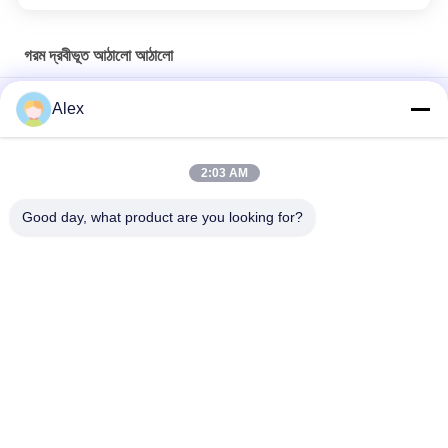
গরম দ্রবীভূত আঠালো আঠালো
স্যানিটারি ন্যাপকিন বেবি ডায়াপার তৈরির জন্য ওয়াটার হোয়াইট হট গলানো পিএসএ
Alex
সিন্থেটিক রাবার স্যানিটারি প্যাডগুলির জন্য গরম দ্রবীভূত আঠালো আঠালো Based
2:03 AM
সিন্থেটিক রাবার বেবি প্রাপ্ত বয়স্ক ডায়াপারগুলির জন্য গরম গলে পিএসএ আঠালো
Based
Good day, what product are you looking for?
সব
গরম দ্রবীভূত চাপ 
হট গলানো পিএসএ আঠালো
সংবেদনশীল আঠালো
পিএসএ চাপ সংবেদনশীল 
পিএসএ আঠালো
আঠালো
গরম দ্রবীভূত আঠালো 
গরম দ্রবীভূত করা আঠালো