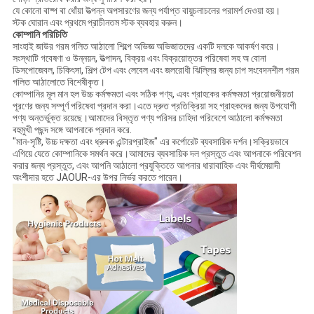
যে কোনো বাষ্প বা ধোঁয়া উত্পন্ন অপসারণের জন্য পর্যাপ্ত বায়ুচলাচলের পরামর্শ দেওয়া হয়।
স্টক ঘোরান এবং প্রথমে প্রাচীনতম স্টক ব্যবহার করুন।
কোম্পানি পরিচিতি
সাংহাই জাউর গরম গলিত আঠালো শিল্পে অভিজ্ঞ অভিজাতদের একটি দলকে আকর্ষণ করে।
সংস্থাটি গবেষণা ও উন্নয়ন, উত্পাদন, বিক্রয় এবং বিক্রয়োত্তর পরিষেবা সহ অ বোনা
ডিসপোজেবল, চিকিৎসা, শিল্প টেপ এবং লেবেল এবং জলরোধী ঝিল্লির জন্য চাপ সংবেদনশীল গরম
গলিত আঠালোতে বিশেষীকৃত।
কোম্পানির মূল মান হল উচ্চ কর্মক্ষমতা এবং সঠিক পণ্য, এবং গ্রাহকের কর্মক্ষমতা প্রয়োজনীয়তা
পূরণের জন্য সম্পূর্ণ পরিষেবা প্রদান করা।এতে দ্রুত প্রতিক্রিয়া সহ গ্রাহকদের জন্য উপযোগী
পণ্য অন্তর্ভুক্ত রয়েছে।আমাদের বিস্তৃত পণ্য পরিসর চাহিদা পরিবেশে আঠালো কর্মক্ষমতা
বহুমুখী পছন্দ সঙ্গে আপনাকে প্রদান করে.
"মান-সৃষ্টি, উচ্চ দক্ষতা এবং ধ্রুবক এন্টারপ্রাইজ" এর কর্পোরেট ব্যবসায়িক দর্শন।সক্রিয়ভাবে
এগিয়ে যেতে কোম্পানিকে সমর্থন করে।আমাদের ব্যবসায়িক দল প্রস্তুত এবং আপনাকে পরিবেশন
করার জন্য প্রস্তুত, এবং আপনি আঠালো প্রযুক্তিতে আপনার ধারাবাহিক এবং দীর্ঘমেয়াদী
অংশীদার হতে JAOUR-এর উপর নির্ভর করতে পারেন।