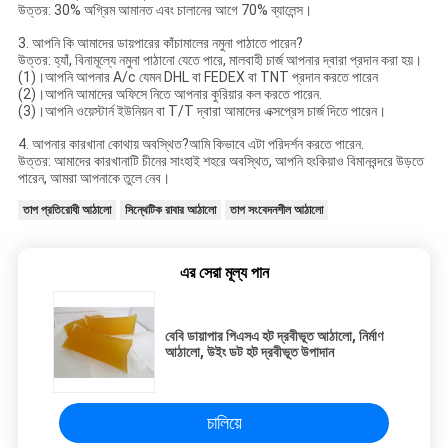
উত্তর: 30% অগ্রিম আমানত এবং চালানের আগে 70% ব্যালেন্স।
3. আপনি কি আমাদের ডায়পারের কাঁচামালের নমুনা পাঠাতে পারেন?
উত্তর: হ্যাঁ, বিনামূল্যে নমুনা পাঠানো যেতে পারে, মালবাহী চার্জ আপনার দ্বারা প্রদান করা হয়।
(1)।আপনি আপনার A/c যেমন DHL বা FEDEX বা TNT প্রদান করতে পারেন
(2)।আপনি আমাদের অফিসে নিতে আপনার কুরিয়ার কল করতে পারেন.
(3)।আপনি ওয়েস্টার্ন ইউনিয়ন বা T/T দ্বারা আমাদের এক্সপ্রেস চার্জ দিতে পারেন।
4. আপনার কারখানা কোথায় অবস্থিত?আমি কিভাবে এটা পরিদর্শন করতে পারেন.
উত্তর: আমাদের কারখানাটি চীনের সাংহাই শহরে অবস্থিত, আপনি হংকিয়াও বিমানবন্দরে উড়তে
পারেন, আমরা আপনাকে তুলে নেব।
তাপ প্রতিরোধী আঠালো
সিন্থেটিক রাবার আঠালো
তাপ সংবেদনশীল আঠালো
এর সেরা মূল্য পান
বেবি ডায়াপার পিএসএ হট দ্রবীভূত আঠালো, নির্মাণ
আঠালো, উইং ডট হট দ্রবীভূত উপাদান
চালিয়ে