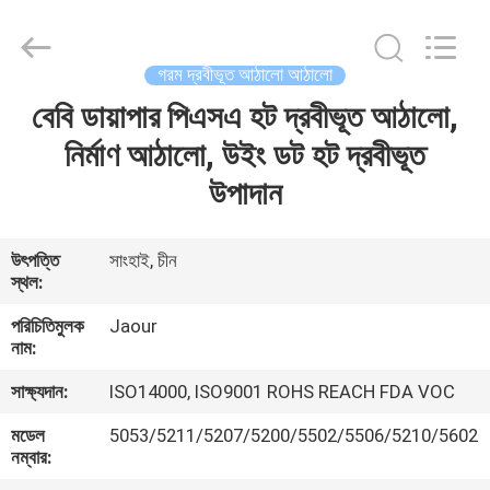
Shanghai
Jaour
Adhesive
Products
Co.,Ltd.
গরম দ্রবীভূত আঠালো আঠালো
All
Rights
বেবি ডায়াপার পিএসএ হট দ্রবীভূত আঠালো,
বাড়ি
Reserved.
নির্মাণ আঠালো, উইং ডট হট দ্রবীভূত
পণ্য
উপাদান
আমাদের
উৎপত্তি
সাংহাই, চীন
স্থল:
সম্পর্কে
পরিচিতিমুলক
Jaour
নাম:
কারখানা
সাক্ষ্যদান:
ISO14000, ISO9001 ROHS REACH FDA VOC
ভ্রমণ
মডেল
5053/5211/5207/5200/5502/5506/5210/5602
নম্বার:
মান