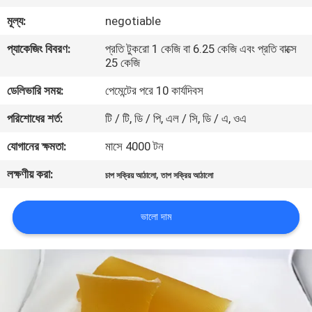
নিয়ন্ত্রণ
মূল্য:
negotiable
প্যাকেজিং বিবরণ:
প্রতি টুকরো 1 কেজি বা 6.25 কেজি এবং প্রতি বাক্সে
আমাদের
25 কেজি
সাথে
ডেলিভারি সময়:
পেমেন্টের পরে 10 কার্যদিবস
যোগাযোগ
পরিশোধের শর্ত:
টি / টি, ডি / পি, এল / সি, ডি / এ, ওএ
করুন
যোগানের ক্ষমতা:
মাসে 4000 টন
লক্ষণীয় করা:
,
খবর
চাপ সক্রিয় আঠালো
তাপ সক্রিয় আঠালো
ভালো দাম
মামলা
একটি
উদ্ধৃতি