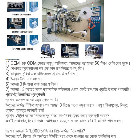
1) OEM এবং ODM সেবার সমৃদ্ধ অভিজ্ঞতা, আমাদের গ্রাহকরা 50 টিরও বেশি দেশ জুড়ে।
2) পেশাদার ব্যবস্থাপনা দল এবং মান মান নিয়ন্ত্রণ পদ্ধতি।
3) আধুনিক সুবিধা এবং হাইজেনিক স্ট্যান্ডার্ড কর্মশালা।
4) উন্নত উত্পাদন সরঞ্জাম।
5) আমরা 3 টি শাখা কারখানার মালিক।
7) আমরা 13 বছরের সফল ব্যবসায়িক অভিজ্ঞতা থেকে একটি চমৎকার খ্যাতি উপভোগ করেছি।
প্রায়শই জিজ্ঞাসিত প্রশ্নাবলী
প্রশ্ন: কতক্ষণ আমরা নমুনা পেতে পারি?
উত্তর: অর্ডার নিশ্চিত হওয়ার পর আমরা 3 দিনের মধ্যে নমুনা পাঠাব। নমুনা বিনামূল্যে, কিন্তু
ক্রেতা প্রদত্ত মালবাহী চার্জ
প্রশ্ন: W
টুপি ধরনের পি
কর্মসংস্থান
ঘ
o আপনি কি ট্রেড করার ব্যবস্থা করেন?
একটি:
সাধারণত, ত্রিশ শতাংশ অগ্রিম বায়ান্ন, চালানের আগে বাকি টাকা পরিশোধ করুন।
প্রশ্ন: আমরা কি 1,000 কেজি এর নিচে অর্ডার দিতে পারি?
উত্তর: হ্যাঁ, কিন্তু এই অর্ডারের ইউনিট খরচ বেড়ে যাওয়ার পর থেকে ইউনিটের দাম