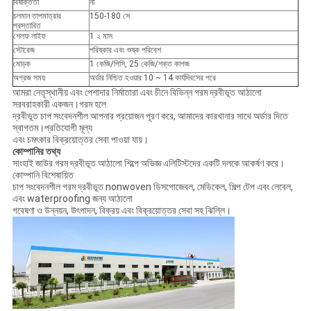
বিষাক্ততা
না
চলমান তাপমাত্রার
150-180 সে
প্রস্তাবিত
শেলফ লাইফ
1 ২ মাস
স্টোরেজ
পরিষ্কার এবং শুষ্ক পরিবেশ
মোড়ক
1 কেজি/পিসি, 25 কেজি/শক্ত কাগজ
অগ্রজ সময়
অর্ডার নিশ্চিত হওয়ার 10 ~ 14 কার্যদিবসের পরে
আমরা নেতৃস্থানীয় এবং পেশাদার নির্মাতারা এবং চীনে বিভিন্ন গরম দ্রবীভূত আঠালো
সরবরাহকারী একজন।গরম হলে
দ্রবীভূত চাপ সংবেদনশীল আপনার প্রয়োজন পূরণ করে, আমাদের কারখানার সাথে অর্ডার দিতে
স্বাগতম।প্রতিযোগী মূল্য
এবং চমৎকার বিক্রয়োত্তর সেবা পাওয়া যায়।
কোম্পানির তথ্য
সাংহাই জাউর গরম দ্রবীভূত আঠালো শিল্পে অভিজ্ঞ এলিটিস্টদের একটি দলকে আকর্ষণ করে।
কোম্পানি বিশেষায়িত
চাপ সংবেদনশীল গরম দ্রবীভূত nonwoven ডিসপোজেবল, মেডিকেল, শিল্প টেপ এবং লেবেল,
এবং waterproofing জন্য আঠালো
গবেষণা ও উন্নয়ন, উৎপাদন, বিক্রয় এবং বিক্রয়োত্তর সেবা সহ ঝিল্লি।