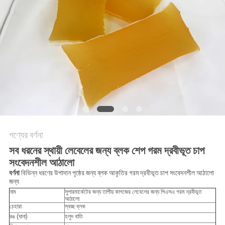
অনুরোধ
সাইট
ম্যাপ
গোপনীয়তা
নীতি
পণ্যের বর্ণনা
সব ধরনের স্থায়ী লেবেলের জন্য ব্লক শেপ গরম দ্রবীভূত চাপ
সংবেদনশীল আঠালো
বর্ণনা
বিভিন্ন ধরণের উপাদান পৃষ্ঠের জন্য ব্লক আকৃতির গরম দ্রবীভূত চাপ সংবেদনশীল আঠালো
জন্য
নাম
সুপারমার্কেটের জন্য তাপীয় কাগজের লেবেলের জন্য পিএসএ গরম দ্রবীভূত
আঠালো
চেহারা
স্বচ্ছ ব্লক
রঙ (ঘানা)
হলুদ বাতি