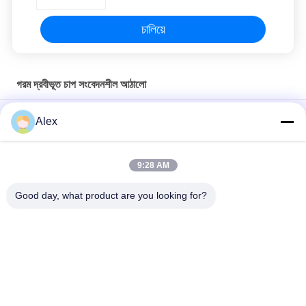
চালিয়ে
গরম দ্রবীভূত চাপ সংবেদনশীল আঠালো
ভালো তাপ-প্রতিরোধী এবং উচ্চ শিয়ার শক্তি সম্পন্ন পিএসএ আঠা, ডিজিটাল লেবেলের জন্য
Alex
হট মেল্ট আঠা
ভাল থার্মোরোসিস্ট্যান্ট এবং উচ্চ শিয়ার স্ট্রেংথ পিএসএ আঠালো, গরম গলানো আঠালো
9:28 AM
পিই ফিল্ম বন্ডিং হট মল্ট কনস্ট্রাকশন আঠালো সঙ্গে শীর্ষ শীট ননউভেন ল্যামিনেশন
Good day, what product are you looking for?
সব
গরম দ্রবীভূত চাপ 
হট গলানো পিএসএ আঠালো
সংবেদনশীল আঠালো
পিএসএ চাপ সংবেদনশীল 