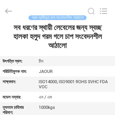
Shanghai
Jaour
Adhesive
Products
Co.,Ltd.
গরম দ্রবীভূত চাপ সংবেদনশীল আঠালো
All
Rights
সব ধরণের স্থায়ী লেবেলের জন্য স্বচ্ছ
বাড়ি
Reserved.
হালকা হলুদ গরম গলে চাপ সংবেদনশীল
পণ্য
আঠালো
আমাদের
উৎপত্তি স্থল:
চীন
সম্পর্কে
পরিচিতিমুলক নাম:
JAOUR
সাক্ষ্যদান:
ISO14000, ISO9001 ROHS SVHC FDA
কারখানা
VOC
ভ্রমণ
মডেল নম্বার:
এন / এম
ন্যূনতম চাহিদার
1000kgs
মান
পরিমাণ: