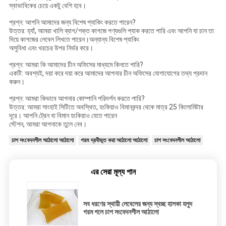
স্বাভাবিকের চেয়ে একটু বেশি হবে।
প্রশ্ন: আপনি আমাদের জন্য বিশেষ প্যাকিং করতে পারেন?
উত্তর: হ্যাঁ, আমরা খালি ব্যাগ/শক্ত কাগজে পণ্যগুলি প্যাক করতে পারি এবং আপনি যা চান তা
দিয়ে কাগজের লেবেল লিখতে পারেন।অন্যান্য বিশেষ প্যাকিং
অসুবিধা এবং খরচের উপর নির্ভর করে।
প্রশ্ন: আমরা কি আমাদের চীন অফিসের মাধ্যমে কিনতে পারি?
একটি: অবশ্যই, দয়া করে দয়া করে আমাদের আপনার চীন অফিসের যোগাযোগের তথ্য প্রদান
করুন।
প্রশ্ন: আমরা কিভাবে আপনার কোম্পানি পরিদর্শন করতে পারি?
উত্তর: আমরা সাংহাই সিটিতে অবস্থিত, হংকিয়াও বিমানবন্দর থেকে মাত্র 25 কিলোমিটার
দূরে। আপনি ট্রেন বা বিমান হংকিয়াও যেতে পারেন
স্টেশন, আমরা আপনাকে তুলে নেব।
চাপ সংবেদনশীল আঠালো আঠালো
গরম দ্রবীভূত করা আঠালো আঠালো
চাপ সংবেদনশীল আঠালো
এর সেরা মূল্য পান
সব ধরণের স্থায়ী লেবেলের জন্য স্বচ্ছ হালকা হলুদ
গরম গলে চাপ সংবেদনশীল আঠালো