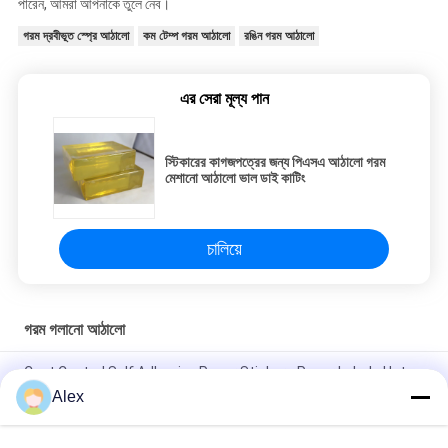
পারেন, আমরা আপনাকে তুলে নেব।
গরম দ্রবীভূত স্প্রে আঠালো
কম টেম্প গরম আঠালো
রঙিন গরম আঠালো
এর সেরা মূল্য পান
স্টিকারের কাগজপত্রের জন্য পিএসএ আঠালো গরম
মেশানো আঠালো ভাল ডাই কাটিং
চালিয়ে
গরম গলানো আঠালো
Cast Coated Self Adhesive Paper Stickers Paper Labels Hot
Melt Glue
Alex
Skin care safe Raw Materials For Baby Diapers Use Elastic Hot
Melt Glue