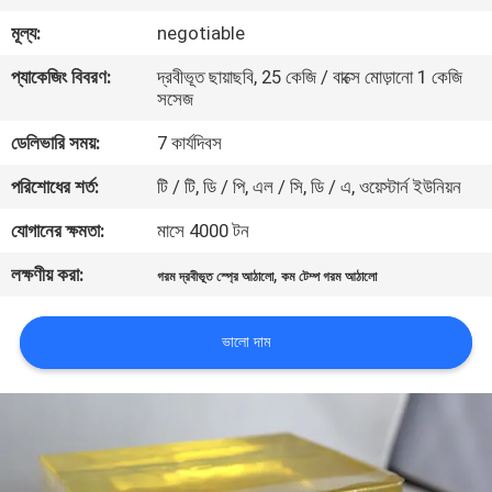
নিয়ন্ত্রণ
মূল্য:
negotiable
প্যাকেজিং বিবরণ:
দ্রবীভূত ছায়াছবি, 25 কেজি / বাক্সে মোড়ানো 1 কেজি
আমাদের
সসেজ
সাথে
ডেলিভারি সময়:
7 কার্যদিবস
যোগাযোগ
পরিশোধের শর্ত:
টি / টি, ডি / পি, এল / সি, ডি / এ, ওয়েস্টার্ন ইউনিয়ন
করুন
যোগানের ক্ষমতা:
মাসে 4000 টন
লক্ষণীয় করা:
,
খবর
গরম দ্রবীভূত স্প্রে আঠালো
কম টেম্প গরম আঠালো
ভালো দাম
মামলা
একটি
উদ্ধৃতি