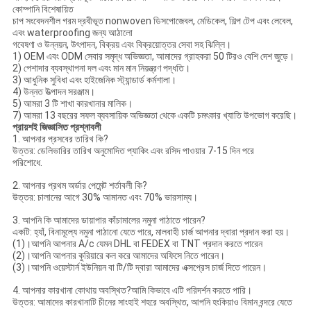
কোম্পানি বিশেষায়িত
চাপ সংবেদনশীল গরম দ্রবীভূত nonwoven ডিসপোজেবল, মেডিকেল, শিল্প টেপ এবং লেবেল,
এবং waterproofing জন্য আঠালো
গবেষণা ও উন্নয়ন, উৎপাদন, বিক্রয় এবং বিক্রয়োত্তর সেবা সহ ঝিল্লি।
1) OEM এবং ODM সেবার সমৃদ্ধ অভিজ্ঞতা, আমাদের গ্রাহকরা 50 টিরও বেশি দেশ জুড়ে।
2) পেশাদার ব্যবস্থাপনা দল এবং মান মান নিয়ন্ত্রণ পদ্ধতি।
3) আধুনিক সুবিধা এবং হাইজেনিক স্ট্যান্ডার্ড কর্মশালা।
4) উন্নত উত্পাদন সরঞ্জাম।
5) আমরা 3 টি শাখা কারখানার মালিক।
7) আমরা 13 বছরের সফল ব্যবসায়িক অভিজ্ঞতা থেকে একটি চমৎকার খ্যাতি উপভোগ করেছি।
প্রায়শই জিজ্ঞাসিত প্রশ্নাবলী
1. আপনার প্রসবের তারিখ কি?
উত্তর: ডেলিভারির তারিখ অনুমোদিত প্যাকিং এবং রসিদ পাওয়ার 7-15 দিন পরে
পরিশোধে.
2. আপনার প্রথম অর্ডার পেমেন্ট শর্তাবলী কি?
উত্তর: চালানের আগে 30% আমানত এবং 70% ভারসাম্য।
3. আপনি কি আমাদের ডায়াপার কাঁচামালের নমুনা পাঠাতে পারেন?
একটি: হ্যাঁ, বিনামূল্যে নমুনা পাঠানো যেতে পারে, মালবাহী চার্জ আপনার দ্বারা প্রদান করা হয়।
(1)।আপনি আপনার A/c যেমন DHL বা FEDEX বা TNT প্রদান করতে পারেন
(2)।আপনি আপনার কুরিয়ারে কল করে আমাদের অফিসে নিতে পারেন।
(3)।আপনি ওয়েস্টার্ন ইউনিয়ন বা টি/টি দ্বারা আমাদের এক্সপ্রেস চার্জ দিতে পারেন।
4. আপনার কারখানা কোথায় অবস্থিত?আমি কিভাবে এটি পরিদর্শন করতে পারি।
উত্তর: আমাদের কারখানাটি চীনের সাংহাই শহরে অবস্থিত, আপনি হংকিয়াও বিমান বন্দরে যেতে