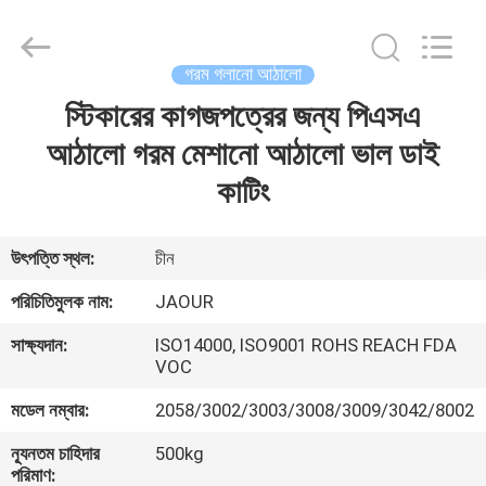
Shanghai
Jaour
Adhesive
Products
Co.,Ltd.
গরম গলানো আঠালো
All
Rights
স্টিকারের কাগজপত্রের জন্য পিএসএ
বাড়ি
Reserved.
আঠালো গরম মেশানো আঠালো ভাল ডাই
পণ্য
কাটিং
আমাদের
উৎপত্তি স্থল:
চীন
সম্পর্কে
পরিচিতিমুলক নাম:
JAOUR
সাক্ষ্যদান:
ISO14000, ISO9001 ROHS REACH FDA
কারখানা
VOC
ভ্রমণ
মডেল নম্বার:
2058/3002/3003/3008/3009/3042/8002
ন্যূনতম চাহিদার
500kg
মান
পরিমাণ: