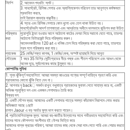
নির্দেশ
2. আবেদন পদ্ধতি: স্লট।
3. সাবস্ট্রেট, রিলিজ পেপার এবং অ্যাপ্লিকেশন পরিবেশ তার আনুগত্য কর্মক্ষমতা
প্রভাবিত করবে,
তাই ট্রায়াল ব্যবহার বাঞ্ছনীয়।
4. স্তর এবং রিলিজ পেপারে কোন ধুলো এবং তেল থাকা উচিত নয়।
সাবস্ট্রেটগুলি আদর্শ তাপমাত্রা এবং আর্দ্রতার অধীনে ভালভাবে কন্ডিশন করা উচিত
পরিষ্কার
পুরোপুরি ঠান্ডা হওয়ার আগে আঠালো কাঠের বেলচা দিয়ে সরানো যেতে পারে, তারপর
করা
আঠালো ডিটারজেন্ট দিয়ে পরিষ্কার করুন।
আবেদনকারীদের 120 at এ খনিজ তেল দিয়ে পরিষ্কার করা যেতে পারে, তারপরে
গরম গলে পরিষ্কার করা যায়।
প্যাকেজ
25 কেজি/শক্ত কাগজ, 1 কেজি/কেক, অস্পষ্ট ছায়াছবি দিয়ে আবৃত
স্টোরেজ
1 বছর 35 ডিগ্রি সেন্টিগ্রেডের নীচে শুষ্ক এবং শীতল পরিবেশে এবং আগুন থেকে
অনেক দূরে, সূর্যালোকের কাছে উন্মুক্ত নয়।
কোম্পানির সুবিধা
1. শূন্য ঝুঁকিপূর্ণ সহযোগিতা: আমরা সমস্ত জাওরের পণ্যের সম্পূর্ণ দায়িত্ব গ্রহণ করি এবং
গ্রাহকদের কোনো ঝুঁকি নিতে দেব না।
2. আপনার দৃ back় সমর্থন রাখুন: শুধুমাত্র গ্রাহকদের মুনাফা পেতে সাহায্য করে না, একটি
অভিজ্ঞ প্রযুক্তি দল এবং একজন পেশাদারও তৈরি করে
বিক্রয় দল.
3. একটি স্টেশন ক্রয়: আমাদের একটি পেশাদার পাত্রে সমস্ত কাঁচামাল নিরাপদে লোড করার
অভিজ্ঞতা আছে।ছোট
চালান Jaour এ বড় অর্ডার মূল্য ভাগ করতে পারেন।
4. প্রতিযোগিতামূলক মূল্য: আমরা বহু-জাতীয় উদ্যোগের সাথে গভীরভাবে সহযোগিতা করি এবং
তাদের সাথে কৌশলগত অংশীদার হই।উপর ভিত্তি করে
আমাদের বাল্ক ক্রয়ের পরিমাণ, আমরা তাদের কাছ থেকে সেরা দাম পেতে পারি এবং শেয়ার করতে