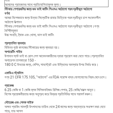
পারি
আমাদের গ্রাহকদের সাথে প্রতিযোগিতামূলক মূল্য।
স্টিকার পেপারগুলির জন্য গুড ডাই কাটিং পিএসএ আঠালো গরম দ্রবীভূত আঠালো
বর্ণনা
আমরা বিশেষভাবে জন্য উন্নত সিন্থেটিক রাবার ভিত্তিক গরম দ্রবীভূত চাপ সংবেদনশীল
আঠালো উত্পাদন
স্টিকার পেপারগুলির জন্য গুড ডাই কাটিং পিএসএ আঠালো গরম দ্রবীভূত আঠালো।পণ্য
বৈশিষ্ট্যযুক্ত
উচ্চ সংহতি, ট্যাক এবং খোসা, ভাল ডাই কাটিং
প্রস্তাবিত ব্যবহার
বিভিন্ন পৃষ্ঠে কাগজের স্টিকারের জন্য ব্যবহৃত হয়।
অপারেটিং গাইড
উপাদান স্লট ডাই বা রোল লেপ আবেদনকারীদের দ্বারা প্রয়োগ করা যেতে পারে।প্রস্তাবিত
অপারেশন তাপমাত্রা 150 -
180 0 C উভয়ের জন্য, মেশিন, সাবস্ট্রেট এবং উদ্ভিদের অবস্থার উপর নির্ভর করে।
এফডিএ স্ট্যাটাস
পণ্য 21 CFR 175.105, "আঠালো" এর FDA পরোক্ষ খাদ্য যোগাযোগের নিয়ম মেনে চলে।
প্যাকেজ
6.25 কেজি বা 1 কেজি ব্লক সিলিকনাইজড রিলিজ পেপার, 25 কেজি/বাক্সে আবৃত।
বিশেষ প্রয়োজনীয়তার জন্য অনুগ্রহ করে বিক্রয় প্রতিনিধির সাথে পরামর্শ করুন।
স্টোরেজ এবং শেলফ লাইফ
অক্ষত প্যাকিং সামগ্রী উৎপাদনের তারিখ থেকে 24 মাসের জন্য অভ্যন্তরে সংরক্ষণ করা যেতে
পারে, তার আসল