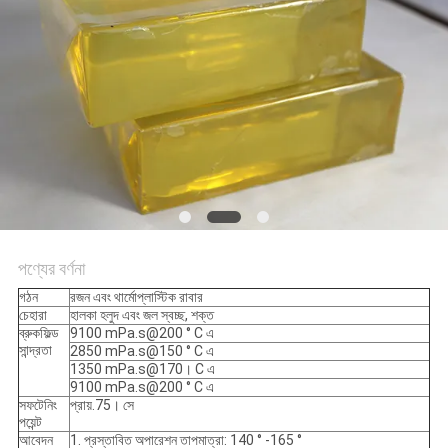
অনুরোধ
সাইট
ম্যাপ
গোপনীয়তা
নীতি
পণ্যের বর্ণনা
গঠন
রজন এবং থার্মোপ্লাস্টিক রাবার
চেহারা
হালকা হলুদ এবং জল স্বচ্ছ, শক্ত
ব্রুকফিল্ড
9100 mPa.s@200 ° C এ
সান্দ্রতা
2850 mPa.s@150 ° C এ
1350 mPa.s@170। C এ
9100 mPa.s@200 ° C এ
সফটেনিং
প্রায়.75। সে
পয়েন্ট
আবেদন
1. প্রস্তাবিত অপারেশন তাপমাত্রা: 140 ° -165 °