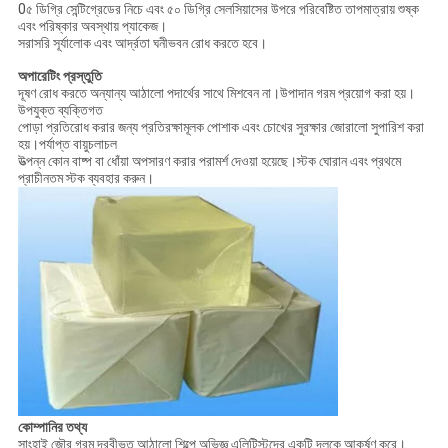
0৫ ডিগ্রি সেন্টিগ্রেডের নিচে এবং ৫০ ডিগ্রি সেলসিয়াসের উপরে পরিবেষ্টিত তাপমাত্রায় শুষ্ক
এবং পরিষ্কার অবস্থায় প্যাকেজ।
সরাসরি সূর্যালোক এবং আর্দ্রতা ঘনীভবন রোধ করতে হবে।
অপারেটিং প্রস্তুতি
দূষণ রোধ করতে অন্যান্য আঠালো পদার্থের সাথে মিশবেন না।উপাদান গরম প্রয়োগ করা হয়।
উপযুক্ত ব্যক্তিগত
পোড়া প্রতিরোধ করার জন্য প্রতিরক্ষামূলক পোশাক এবং চোখের সুরক্ষার জোরালো সুপারিশ করা
হয়।পর্যাপ্ত বায়ুচলাচল
উত্পন্ন কোন বাষ্প বা ধোঁয়া অপসারণ করার পরামর্শ দেওয়া হয়েছে।স্টক ঘোরান এবং প্রথমে
প্রাচীনতম স্টক ব্যবহার করুন।
কোম্পানির তথ্য
সাংহাই জৌর গরম দ্রবীভূত আঠালো শিল্পে অভিজ্ঞ এলিটিস্টদের একটি দলকে আকর্ষণ করে।