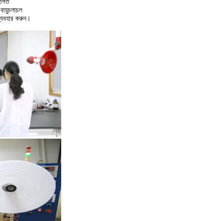
তিগত
বায়ুচলাচল
ব্যবহার করুন।