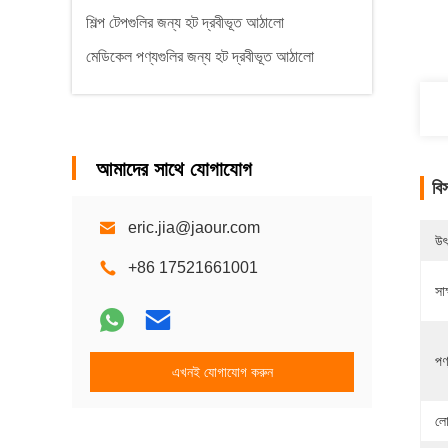
শিল্প টেপগুলির জন্য হট দ্রবীভূত আঠালো
মেডিকেল পণ্যগুলির জন্য হট দ্রবীভূত আঠালো
আমাদের সাথে যোগাযোগ
বি
eric.jia@jaour.com
উৎ
+86 17521661001
সাক
পণ
এখনই যোগাযোগ করুন
লো