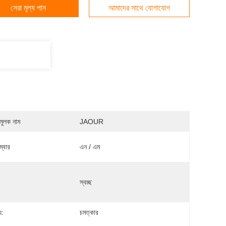
সেরা মূল্য পান
আমাদের সাথে যোগাযোগ
মুলক নাম
JAOUR
্বার
এন / এম
স্বচ্ছ
য:
চমত্কার