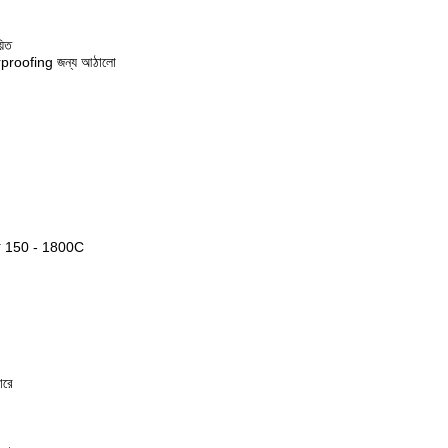
়িত
erproofing জন্য আঠালো
ত্রা 150 - 1800C
ারে