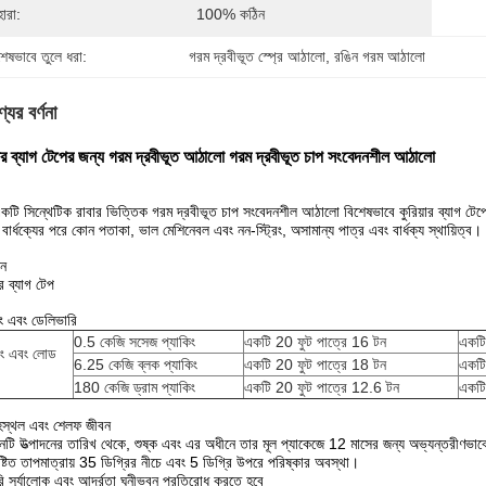
হারা:
100% কঠিন
শেষভাবে তুলে ধরা:
গরম দ্রবীভূত স্প্রে আঠালো
, 
রঙিন গরম আঠালো
যের বর্ণনা
়ার ব্যাগ টেপের জন্য গরম দ্রবীভূত আঠালো গরম দ্রবীভূত চাপ সংবেদনশীল আঠালো
কটি সিন্থেটিক রাবার ভিত্তিক গরম দ্রবীভূত চাপ সংবেদনশীল আঠালো বিশেষভাবে কুরিয়ার ব্যাগ টেপে
 বার্ধক্যের পরে কোন পতাকা, ভাল মেশিনেবল এবং নন-স্ট্রিং, অসামান্য পাত্র এবং বার্ধক্য স্থায়িত্ব।
ন
ার ব্যাগ টেপ
িং এবং ডেলিভারি
0.5 কেজি সসেজ প্যাকিং
একটি 20 ফুট পাত্রে 16 টন
একটি
িং এবং লোড
6.25 কেজি ব্লক প্যাকিং
একটি 20 ফুট পাত্রে 18 টন
একটি
180 কেজি ড্রাম প্যাকিং
একটি 20 ফুট পাত্রে 12.6 টন
একটি
হস্থল এবং শেলফ জীবন
নটি উত্পাদনের তারিখ থেকে, শুষ্ক এবং এর অধীনে তার মূল প্যাকেজে 12 মাসের জন্য অভ্যন্তরীণভাবে
ষ্টিত তাপমাত্রায় 35 ডিগ্রির নীচে এবং 5 ডিগ্রি উপরে পরিষ্কার অবস্থা।
ি সূর্যালোক এবং আর্দ্রতা ঘনীভবন প্রতিরোধ করতে হবে