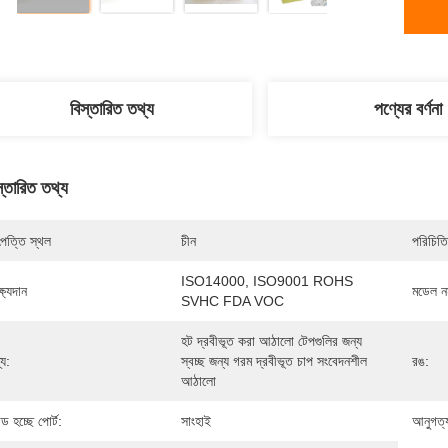
বিস্তারিত তথ্য
পণ্যের বর্ণনা
স্তারিত তথ্য
পত্তি স্থল
চীন
পরিচিতি
ISO14000, ISO9001 ROHS 
্ষ্যদান
মডেল নম
SVHC FDA VOC
হট দ্রবীভূত করা আঠালো টেপগুলির জন্য 
্য:
স্বচ্ছ জন্য গরম দ্রবীভূত চাপ সংবেদনশীল 
রঙ:
আঠালো
ড হচ্ছে পোর্ট:
সাংহাই
আনুগত্