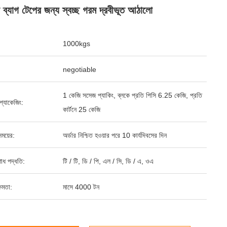
ার ব্যাগ টেপের জন্য স্বচ্ছ গরম দ্রবীভূত আঠালো
1000kgs
negotiable
1 কেজি সসেজ প্যাকিং, ব্লকে প্রতি পিসি 6.25 কেজি, প্রতি
্ড প্যাকেজিং:
কার্টনে 25 কেজি
ময়ের:
অর্ডার নিশ্চিত হওয়ার পরে 10 কার্যদিবসের দিন
শোধ পদ্ধতি:
টি / টি, ডি / পি, এল / সি, ডি / এ, ওএ
ষমতা:
মাসে 4000 টন