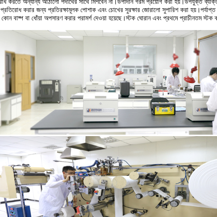
রোধ করতে অন্যান্য আঠালো পদার্থের সাথে মিশবেন না।উপাদান গরম প্রয়োগ করা হয়।উপযুক্ত ব্যক্
 প্রতিরোধ করার জন্য প্রতিরক্ষামূলক পোশাক এবং চোখের সুরক্ষার জোরালো সুপারিশ করা হয়।পর্যাপ্ত 
্ন কোন বাষ্প বা ধোঁয়া অপসারণ করার পরামর্শ দেওয়া হয়েছে।স্টক ঘোরান এবং প্রথমে প্রাচীনতম স্টক 