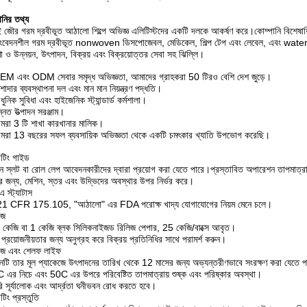
ানির তথ্য
ই জৌর গরম দ্রবীভূত আঠালো শিল্পে অভিজ্ঞ এলিটিস্টদের একটি দলকে আকর্ষণ করে।কোম্পানি বিশেষায
সংবেদনশীল গরম দ্রবীভূত nonwoven ডিসপোজেবল, মেডিকেল, শিল্প টেপ এবং লেবেল, এবং wat
া ও উন্নয়ন, উৎপাদন, বিক্রয় এবং বিক্রয়োত্তর সেবা সহ ঝিল্লি।
M এবং ODM সেবার সমৃদ্ধ অভিজ্ঞতা, আমাদের গ্রাহকরা 50 টিরও বেশি দেশ জুড়ে।
শাদার ব্যবস্থাপনা দল এবং মান মান নিয়ন্ত্রণ পদ্ধতি।
নিক সুবিধা এবং হাইজেনিক স্ট্যান্ডার্ড কর্মশালা।
্নত উত্পাদন সরঞ্জাম।
রা 3 টি শাখা কারখানার মালিক।
রা 13 বছরের সফল ব্যবসায়িক অভিজ্ঞতা থেকে একটি চমৎকার খ্যাতি উপভোগ করেছি।
টিং গাইড
ন স্লট বা রোল লেপ আবেদনকারীদের দ্বারা প্রয়োগ করা যেতে পারে।প্রস্তাবিত অপারেশন তাপমা
র জন্য, মেশিন, স্তর এবং উদ্ভিদের অবস্থার উপর নির্ভর করে।
 স্ট্যাটাস
 21 CFR 175.105, "আঠালো" এর FDA পরোক্ষ খাদ্য যোগাযোগের নিয়ম মেনে চলে।
েজ
কেজি বা 1 কেজি ব্লক সিলিকনাইজড রিলিজ পেপার, 25 কেজি/বাক্সে আবৃত।
 প্রয়োজনীয়তার জন্য অনুগ্রহ করে বিক্রয় প্রতিনিধির সাথে পরামর্শ করুন।
েজ এবং শেলফ লাইফ
নটি তার মূল প্যাকেজে উৎপাদনের তারিখ থেকে 12 মাসের জন্য অভ্যন্তরীণভাবে সংরক্ষণ করা যেতে প
এর নিচে এবং 50C এর উপরে পরিবেষ্টিত তাপমাত্রায় শুষ্ক এবং পরিষ্কার অবস্থা।
ি সূর্যালোক এবং আর্দ্রতা ঘনীভবন রোধ করতে হবে।
টিং প্রস্তুতি