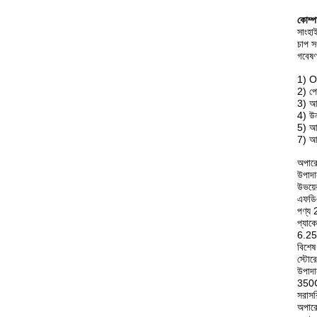
কোম্প
সাংহা
চাপ 
গবেষণ
1) OE
2) পে
3) আধু
4) উন
5) আম
7) আম
অপারে
উপাদা
উভয়ে
এফডিএ
পণ্য
প্যাক
6.25 
বিশেষ
স্টোর
উপাদা
350C 
সরাসর
অপারে