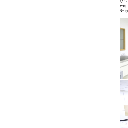
দূষণ 
পোড়া
উত্পন