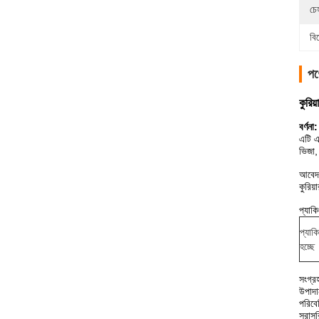
চে
বি
পণ্
কুরিয
বর্ণনা:
এটি এ
ভিজা,
আবেদ
কুরিয়
প্যাক
প্যাক
হচ্ছে
সংগ্র
উপাদা
পরিবে
সরাসর