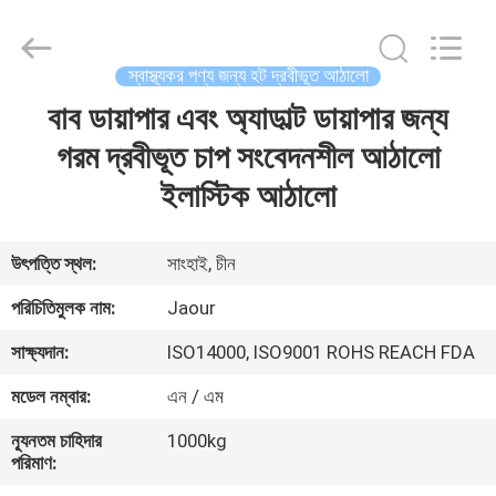
Shanghai
Jaour
Adhesive
Products
Co.,Ltd.
স্বাস্থ্যকর পণ্য জন্য হট দ্রবীভূত আঠালো
All
Rights
বাব ডায়াপার এবং অ্যাডাল্ট ডায়াপার জন্য
বাড়ি
Reserved.
গরম দ্রবীভূত চাপ সংবেদনশীল আঠালো
পণ্য
ইলাস্টিক আঠালো
আমাদের
উৎপত্তি স্থল:
সাংহাই, চীন
সম্পর্কে
পরিচিতিমুলক নাম:
Jaour
সাক্ষ্যদান:
ISO14000, ISO9001 ROHS REACH FDA
কারখানা
মডেল নম্বার:
এন / এম
ভ্রমণ
ন্যূনতম চাহিদার
1000kg
পরিমাণ:
মান