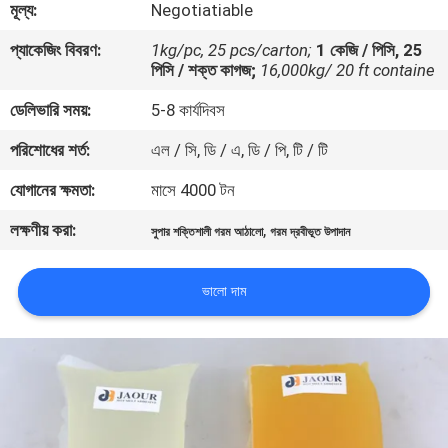
মূল্য:
Negotiatiable
নিয়ন্ত্রণ
প্যাকেজিং বিবরণ:
1kg/pc, 25 pcs/carton;
1 কেজি / পিসি, 25
পিসি / শক্ত কাগজ;
16,000kg/ 20 ft containe
আমাদের
ডেলিভারি সময়:
5-8 কার্যদিবস
সাথে
পরিশোধের শর্ত:
এল / সি, ডি / এ, ডি / পি, টি / টি
যোগাযোগ
করুন
যোগানের ক্ষমতা:
মাসে 4000 টন
লক্ষণীয় করা:
,
সুপার শক্তিশালী গরম আঠালো
গরম দ্রবীভূত উপাদান
খবর
ভালো দাম
মামলা
একটি
উদ্ধৃতি