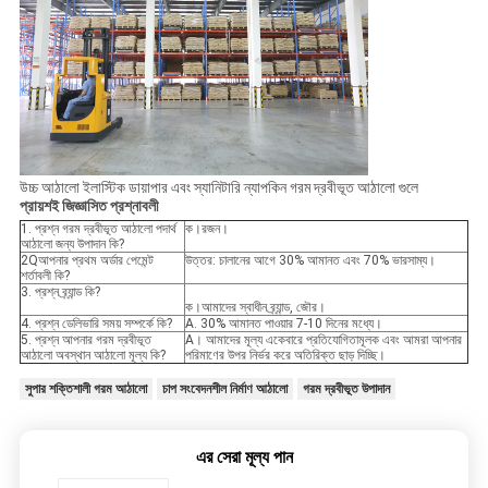
উচ্চ আঠালো ইলাস্টিক ডায়াপার এবং স্যানিটারি ন্যাপকিন গরম দ্রবীভূত আঠালো গুলে
প্রায়শই জিজ্ঞাসিত প্রশ্নাবলী
1. প্রশ্ন গরম দ্রবীভূত আঠালো পদার্থ
ক।রজন।
আঠালো জন্য উপাদান কি?
2Qআপনার প্রথম অর্ডার পেমেন্ট
উত্তর: চালানের আগে 30% আমানত এবং 70% ভারসাম্য।
শর্তাবলী কি?
3. প্রশ্ন ব্র্যান্ড কি?
ক।আমাদের স্বাধীন ব্র্যান্ড, জৌর।
4. প্রশ্ন ডেলিভারি সময় সম্পর্কে কি?
A. 30% আমানত পাওয়ার 7-10 দিনের মধ্যে।
5. প্রশ্ন আপনার গরম দ্রবীভূত
A। আমাদের মূল্য একেবারে প্রতিযোগিতামূলক এবং আমরা আপনার
আঠালো অবস্থান আঠালো মূল্য কি?
পরিমাণের উপর নির্ভর করে অতিরিক্ত ছাড় দিচ্ছি।
সুপার শক্তিশালী গরম আঠালো
চাপ সংবেদনশীল নির্মাণ আঠালো
গরম দ্রবীভূত উপাদান
এর সেরা মূল্য পান