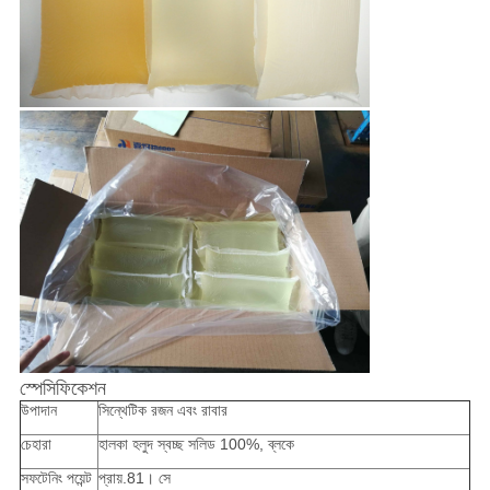
স্পেসিফিকেশন
উপাদান
সিন্থেটিক রজন এবং রাবার
চেহারা
হালকা হলুদ স্বচ্ছ সলিড 100%, ব্লকে
সফটেনিং পয়েন্ট
প্রায়.81। সে