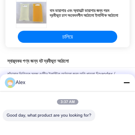
বাব ডায়াপার এবং অ্যাডাল্ট ডায়াপার জন্য গরম
দ্রবীভূত চাপ সংবেদনশীল আঠালো ইলাস্টিক আঠালো
চালিয়ে
স্বাস্থ্যকর পণ্য জন্য হট দ্রবীভূত আঠালো
কাঁচামাল ভিত্তিক স্বচ্ছ বর্ণহীন ইলাস্টিক আঠালো জন্য অতি পাতলা Spandex /
disposable প্যান পণ্য মধ্যে ইলাস্টিক
Alex
বালিশ টাইপ প্যাকিং হাইজেনিক ডিসপোজেবল হট মেল্ট আঠালো স্বচ্ছ রঙের সাথে গরম গলিত
আঠালো পিএসএ
3:37 AM
স্যানিটারি ন্যাপকিনের জন্য কম গন্ধ ভাল ট্যাক গরম দ্রবীভূত আঠালো রাবার
Good day, what product are you looking for?
সব