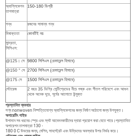
অ্যাপ্লিকেশন
150-180 ডিগ্রী
তাপমাত্রা
গন্ধ
রজনের সামান্য গন্ধ
বিষাক্ততা
কোনটিই নয়
সান্দ্রতা,
সিপিএস:
@125। সে
9800 সিপিএস (রেফারেন্স হিসাবে)
@150 ° সে
2700 সিপিএস (রেফারেন্স হিসাবে)
@175 সে
1500 সিপিএস (রেফারেন্স হিসাবে)
স্টোরেজ
2 বছর 35 ডিগ্রি সেন্টিগ্রেডের নীচে শুষ্ক এবং শীতল পরিবেশে এবং আগুন
থেকে অনেক দূরে, সূর্যের আলোতে উন্মুক্ত
প্রস্তাবিত ব্যবহার
পণ্য nonwoven নিষ্পত্তিযোগ্য অ্যাপ্লিকেশনের জন্য নির্মাণ আঠালো জন্য উপযুক্ত।
অপারেটিং গাইড
উপাদান সব ধরনের স্প্রে এবং স্লট আবেদনকারীদের দ্বারা প্রয়োগ করা যেতে পারে।প্রস্তাবিত
অপারেশন তাপমাত্রা 130 -
180 0 C উভয়ের জন্য, মেশিন, সাবস্ট্রেট এবং উদ্ভিদের অবস্থার উপর নির্ভর করে।