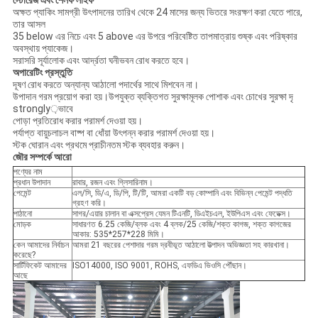
স্টোরেজ এবং শেলফ লাইফ
অক্ষত প্যাকিং সামগ্রী উৎপাদনের তারিখ থেকে 24 মাসের জন্য ভিতরে সংরক্ষণ করা যেতে পারে,
তার আসল
35 below এর নিচে এবং 5 above এর উপরে পরিবেষ্টিত তাপমাত্রায় শুষ্ক এবং পরিষ্কার
অবস্থায় প্যাকেজ।
সরাসরি সূর্যালোক এবং আর্দ্রতা ঘনীভবন রোধ করতে হবে।
অপারেটিং প্রস্তুতি
দূষণ রোধ করতে অন্যান্য আঠালো পদার্থের সাথে মিশবেন না।
উপাদান গরম প্রয়োগ করা হয়।উপযুক্ত ব্যক্তিগত সুরক্ষামূলক পোশাক এবং চোখের সুরক্ষা দৃ
strongly়ভাবে
পোড়া প্রতিরোধ করার পরামর্শ দেওয়া হয়।
পর্যাপ্ত বায়ুচলাচল বাষ্প বা ধোঁয়া উৎপন্ন করার পরামর্শ দেওয়া হয়।
স্টক ঘোরান এবং প্রথমে প্রাচীনতম স্টক ব্যবহার করুন।
জৌর সম্পর্কে আরো
পণ্যের নাম
প্রধান উপাদান
রাবার, রজন এবং গ্লিসারিনাম।
পেমেন্ট
এল/সি, ডি/এ, ডি/পি, টি/টি, আমরা একটি বড় কোম্পানি এবং বিভিন্ন পেমেন্ট পদ্ধতি
গ্রহণ করি।
পাঠানো
সাগর/এয়ার চালান বা এক্সপ্রেস যেমন টিএনটি, ডিএইচএল, ইউপিএস এবং ফেডেক্স।
মোড়ক
সাধারণত 6.25 কেজি/ব্লক এবং 4 ব্লক/25 কেজি/শক্ত কাগজ, শক্ত কাগজের
আকার: 535*257*228 মিমি।
কেন আমাদের নির্বাচন
আমরা 21 বছরের পেশাদার গরম দ্রবীভূত আঠালো উত্পাদন অভিজ্ঞতা সহ কারখানা।
করেছে?
সার্টিফিকেট আমাদের
ISO14000, ISO 9001, ROHS, এফডিএ ভিওসি পৌঁছান।
আছে