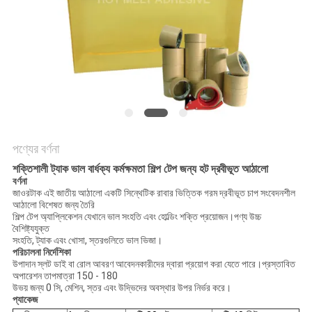
অনুরোধ
সাইট
ম্যাপ
গোপনীয়তা
নীতি
পণ্যের বর্ণনা
শক্তিশালী ট্যাক ভাল বার্ধক্য কর্মক্ষমতা শিল্প টেপ জন্য হট দ্রবীভূত আঠালো
বর্ণনা
জাওরটাক এই জাতীয় আঠালো একটি সিন্থেটিক রাবার ভিত্তিক গরম দ্রবীভূত চাপ সংবেদনশীল
আঠালো বিশেষত জন্য তৈরি
শিল্প টেপ অ্যাপ্লিকেশন যেখানে ভাল সংহতি এবং হোল্ডিং শক্তি প্রয়োজন।পণ্য উচ্চ
বৈশিষ্ট্যযুক্ত
সংহতি, ট্যাক এবং খোসা, স্তরগুলিতে ভাল ভিজা।
পরিচালনা নির্দেশিকা
উপাদান স্লট ডাই বা রোল আবরণ আবেদনকারীদের দ্বারা প্রয়োগ করা যেতে পারে।প্রস্তাবিত
অপারেশন তাপমাত্রা 150 - 180
উভয় জন্য 0 সি, মেশিন, স্তর এবং উদ্ভিদের অবস্থার উপর নির্ভর করে।
প্যাকেজ