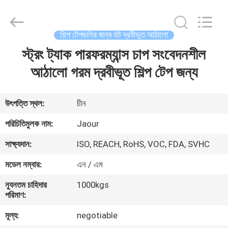
Shanghai
Jaour
Adhesive
Products
Co.,Ltd.
শিল্প টেপগুলির জন্য হট দ্রবীভূত আঠালো
All
Rights
স্ট্রং ট্যাক পারফরম্যান্স চাপ সংবেদনশীল
বাড়ি
Reserved.
আঠালো গরম দ্রবীভূত শিল্প টেপ জন্য
পণ্য
উৎপত্তি স্থল:
চীন
আমাদের
পরিচিতিমুলক নাম:
Jaour
সম্পর্কে
সাক্ষ্যদান:
ISO, REACH, RoHS, VOC, FDA, SVHC
মডেল নম্বার:
এন / এম
কারখানা
ন্যূনতম চাহিদার
1000kgs
ভ্রমণ
পরিমাণ:
মূল্য:
negotiable
মান