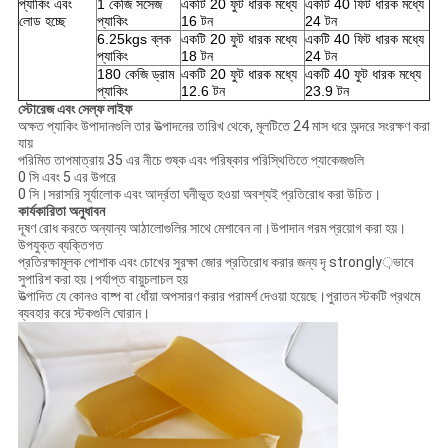
প্যাকিং এবং
1 কেজি সসেজ
একটি 20 ফুট ধারক মধ্যে
একটি 40 ফিট ধারক মধ্যে
লোড হচ্ছে
প্যাকিং
16 টন
24 টন
6.25kgs ব্লক
একটি 20 ফুট ধারক মধ্যে
একটি 40 ফিট ধারক মধ্যে
প্যাকিং
18 টন
24 টন
180 কেজি ড্রাম
একটি 20 ফুট ধারক মধ্যে
একটি 40 ফুট ধারক মধ্যে
প্যাকিং
12.6 টন
23.9 টন
স্টোরেজ এবং সেল্ফ লাইফ
অক্ষত প্যাকিং উপাদানগুলি তার উত্পাদনের তারিখ থেকে, মূলটিতে 24 মাস ধরে অন্দরে সংরক্ষণ করা
যায়
পরিমিত তাপমাত্রায় 35 এর নীচে শুষ্ক এবং পরিষ্কার পরিস্থিতিতে প্যাকেজগুলি
0 সি এবং 5 এর উপরে
0 সি।সরাসরি সূর্যালোক এবং আর্দ্রতা ঘনীভূত হওয়া অবশ্যই প্রতিরোধ করা উচিত।
কার্যকারিতা অনুধাবন
দূষণ রোধ করতে অন্যান্য আঠালোগুলির সাথে মেশাবেন না।উপাদান গরম প্রয়োগ করা হয়।
উপযুক্ত ব্যক্তিগত
প্রতিরক্ষামূলক পোশাক এবং চোখের সুরক্ষা জোর প্রতিরোধ করার জন্য দৃ strongly়ভাবে
সুপারিশ করা হয়।পর্যাপ্ত বায়ুচলাচল হয়
উত্পাদিত যে কোনও বাষ্প বা ধোঁয়া অপসারণ করার পরামর্শ দেওয়া হয়েছে।পুরাতন স্টকটি প্রথমে
ব্যবহার করে স্টকগুলি ঘোরান।