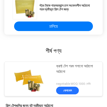
স্ট্রং ট্যাক পারফরম্যান্স চাপ সংবেদনশীল আঠালো
গরম দ্রবীভূত শিল্প টেপ জন্য
চালিয়ে
শীর্ষ পণ্য
ক্রাফ্ট টেপ গরম গলানো আঠালো
আঠালো
negotiable MOQ:1000 কেজি
যোগাযোগ
শিল্প টেপগুলির জন্য হট দ্রবীভূত আঠালো