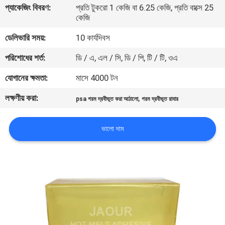
প্যাকেজিং বিবরণ:
প্রতি টুকরো 1 কেজি বা 6.25 কেজি, প্রতি বাক্সে 25
নিয়ন্ত্রণ
কেজি
ডেলিভারি সময়:
10 কার্যদিবস
আমাদের
পরিশোধের শর্ত:
ডি / এ, এল / সি, ডি / পি, টি / টি, ওএ
সাথে
যোগাযোগ
যোগানের ক্ষমতা:
মাসে 4000 টন
করুন
লক্ষণীয় করা:
,
psa গরম দ্রবীভূত করা আঠালো
গরম দ্রবীভূত রাবার
খবর
ভালো দাম
মামলা
একটি
উদ্ধৃতি