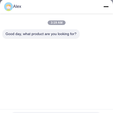
নিয়ন্ত্রণ
Alex
আমাদের
3:19 AM
সাথে
Good day, what product are you looking for?
যোগাযোগ
করুন
খবর
মামলা
একটি
উদ্ধৃতি
স্বাস্থ্যকর পণ্যগুলির জন্য দৃ B় বন্ধন হট দ্রবীভূত আঠালো