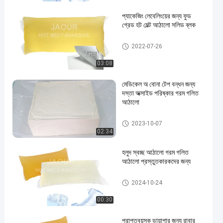
প্যাকেজিং লেবেলিংয়ের জন্য ফুড
গ্রেড হট মেল্ট আঠালো সলিড ব্লক
গরম গলানো আঠালো
2022-07-26
03:08
মেডিকেল অ বোনা টেপ বন্ধন জন্য
দস্তা অক্সাইড পরিষ্কার গরম গলিত
আঠালো
গরম গলানো আঠালো
2023-10-07
02:34
হলুদ স্বচ্ছ আঠালো গরম গলিত
আঠালো প্রস্তুতকারকদের জন্য
গরম গলানো আঠালো
2024-10-24
00:30
প্রাপ্তবয়স্ক ডায়াপার জন্য রাবার