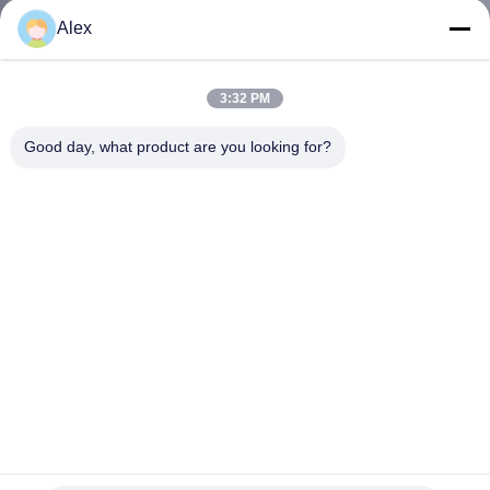
নিয়ন্ত্রণ
Alex
আমাদের
3:32 PM
সাথে
Good day, what product are you looking for?
যোগাযোগ
করুন
খবর
মামলা
একটি
উদ্ধৃতি
ট্রান্সপার্যান্ট জল সাদা রঙের চাপ সংবেদনশীল আঠালো PSA আঠালো বালিশ আকার